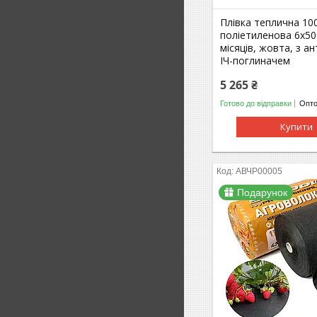
Плівка теплична 10
поліетиленова 6х50
місяців, жовта, з а
ІЧ-поглиначем
5 265 ₴
Готово до відправки
Опто
Купити
АВЧР00005
Подарунок