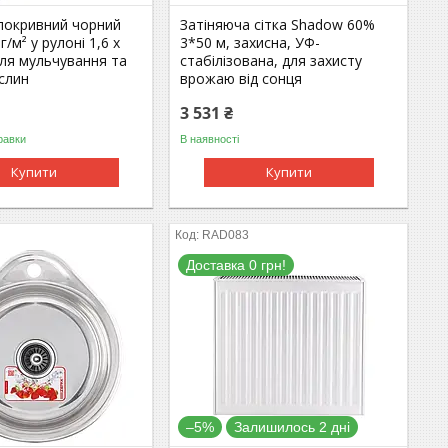
покривний чорний
Затіняюча сітка Shadow 60%
/м² у рулоні 1,6 х
3*50 м, захисна, УФ-
для мульчування та
стабілізована, для захисту
слин
врожаю від сонця
3 531 ₴
равки
В наявності
Купити
Купити
RAD083
Доставка 0 грн!
–5%
Залишилось 2 дні