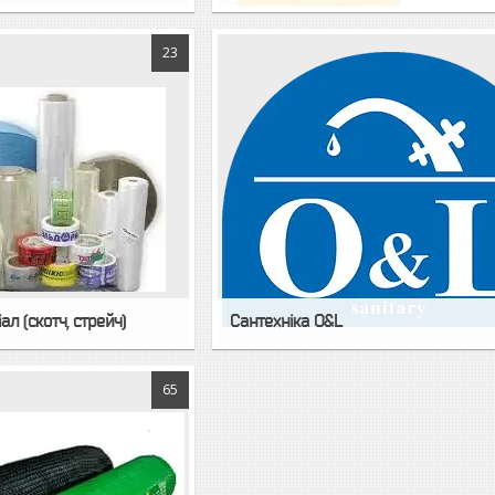
23
л (скотч, стрейч)
Сантехніка O&L
65