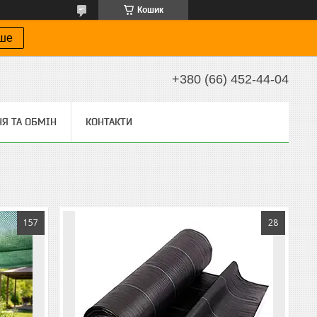
Кошик
іше
+380 (66) 452-44-04
Я ТА ОБМІН
КОНТАКТИ
157
28