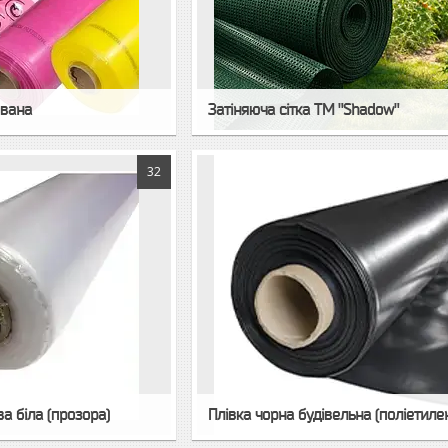
ована
Затіняюча сітка ТМ "Shadow"
32
а біла (прозора)
Плівка чорна будівельна (поліетиле