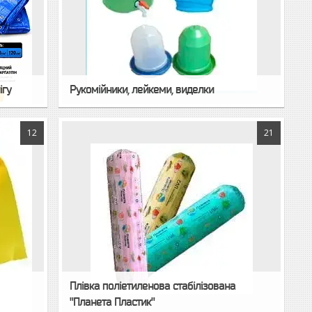
ігу
Рукомійники, лейкеми, виделки
12
21
Плівка поліетиленова стабілізована
"Планета Пластик"