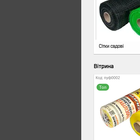
Сітки садові
Вітрина
пуф0002
Топ