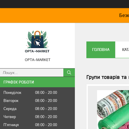
Безк
ГОЛОВНА
КАТ
OPTA–MARKET
Групи товарів та
ГРАФІК РОБОТИ
Понеділок
08:00
20:00
Вівторок
08:00
20:00
Середа
08:00
20:00
Четвер
08:00
20:00
Пʼятниця
08:00
20:00