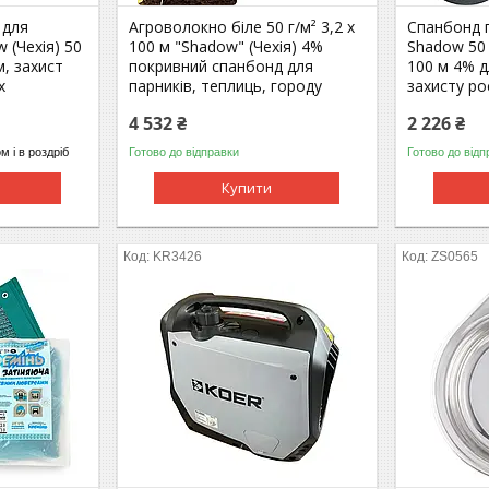
 для
Агроволокно біле 50 г/м² 3,2 х
Спанбонд 
 (Чехія) 50
100 м "Shadow" (Чехія) 4%
Shadow 50 г
м, захист
покривний спанбонд для
100 м 4% 
х
парників, теплиць, городу
захисту ро
4 532 ₴
2 226 ₴
м і в роздріб
Готово до відправки
Готово до відп
Купити
KR3426
ZS0565