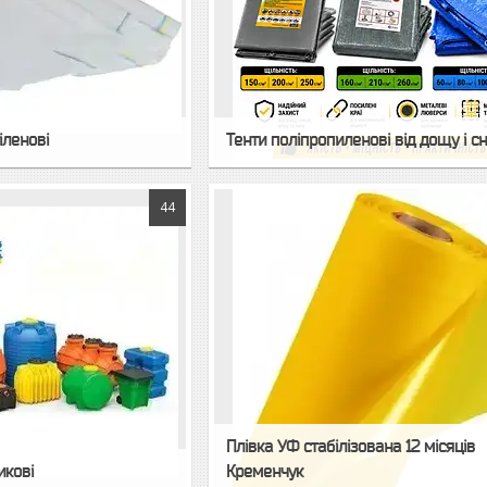
іленові
Тенти поліпропиленові від дощу і сн
44
Плівка УФ стабілізована 12 місяців
икові
Кременчук