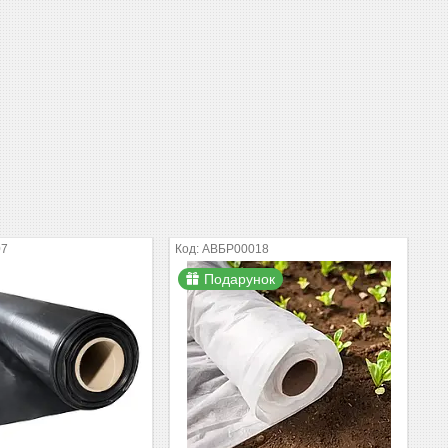
07
АВБР00018
Подарунок