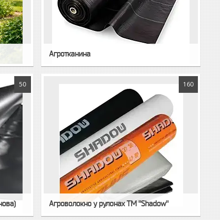
Агротканина
50
160
нова)
Агроволокно у рулонах ТМ "Shadow"