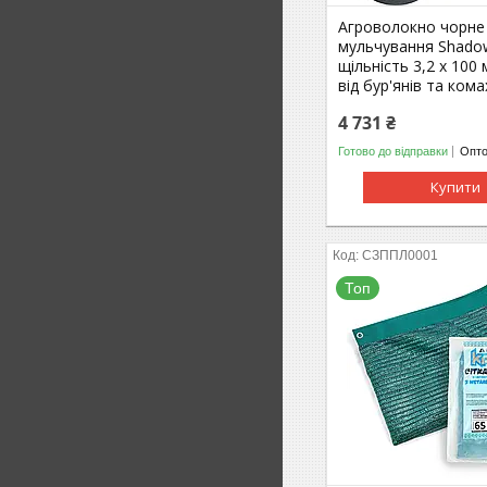
Агроволокно чорне
мульчування Shadow
щільність 3,2 х 100 
від бур'янів та кома
4 731 ₴
Готово до відправки
Опто
Купити
СЗППЛ0001
Топ