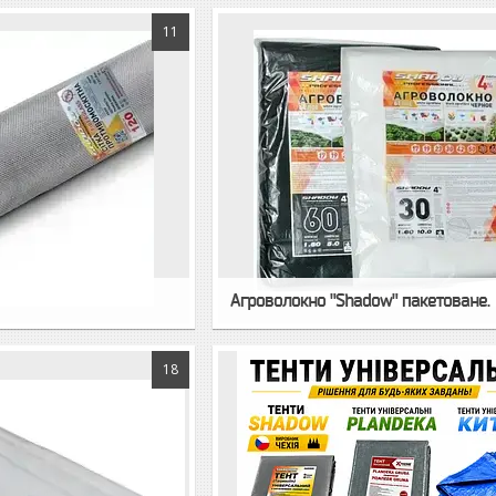
11
Агроволокно "Shadow" пакетоване.
18