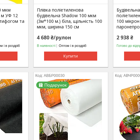
0 мкм
Плівка поліетиленова
Будівельн
 м УФ 12
будівельна Shadow 100 мкм
поліетиле
нтифогом та
(3м*100 м.) біла, щільність 100
100 мікрон
мкм, ширина 150 см
паронепро
4 680 ₴/рулон
2 938 ₴
м і в роздріб
В наявності
Оптом і в роздріб
Готово до відп
Купити
АВБР00030
АВЧР000
Подарунок