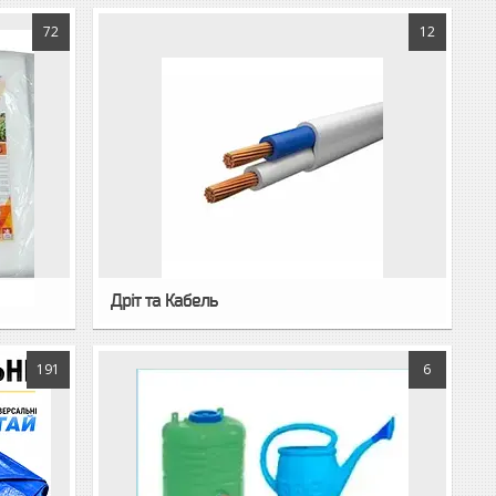
72
12
Дріт та Кабель
191
6