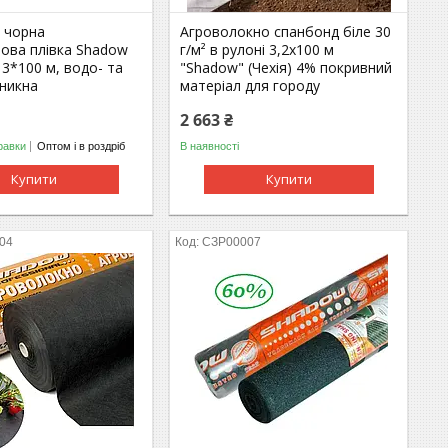
а чорна
Агроволокно спанбонд біле 30
нова плівка Shadow
г/м² в рулоні 3,2х100 м
 3*100 м, водо- та
"Shadow" (Чехія) 4% покривний
никна
матеріал для городу
2 663 ₴
равки
Оптом і в роздріб
В наявності
Купити
Купити
04
СЗР00007