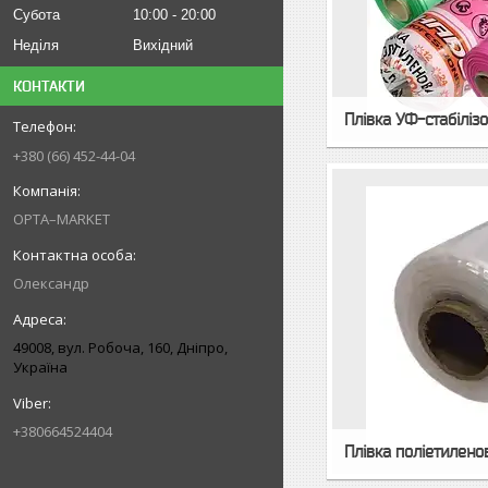
Субота
10:00
20:00
Неділя
Вихідний
КОНТАКТИ
Плівка УФ-стабіліз
+380 (66) 452-44-04
OPTA–MARKET
Олександр
49008, вул. Робоча, 160, Дніпро,
Україна
+380664524404
Плівка поліетиленов