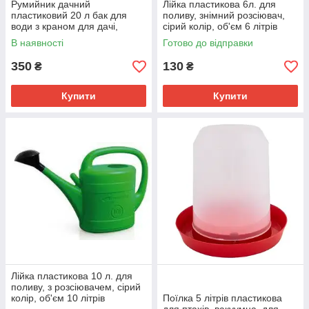
Румийник дачний
Лійка пластикова 6л. для
пластиковий 20 л бак для
поливу, знімний розсіювач,
води з краном для дачі,
сірий колір, об'єм 6 літрів
зелений, компактний, легкий
В наявності
Готово до відправки
350
130
₴
₴
Купити
Купити
Лійка пластикова 10 л. для
поливу, з розсіювачем, сірий
колір, об'єм 10 літрів
Поїлка 5 літрів пластикова