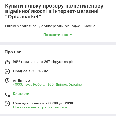
Купити плівку прозору поліетиленову
відмінної якості в інтернет-магазині
“Opta-market”
Плівка з поліетилену є універсальною, адже її можна
використовувати практично будь-де, у сільськогосподарській
Показати все
промисловості, виробництві різного виду, автомийках чи
навіть у виготовленні предметів галантереї. А забезпечує цю
універсальність широкий діапазон щільності плівки. Ви
можете обрати потрібну товщину, довжину та ширину
Про нас
відповідно до поставлених перед вами задач, що значно
полегшить їх виконання.
99% позитивних з 267 відгуків за рік
Поліетиленова плівка: асортимент інтернет-
Працює з 26.04.2021
магазину “Opta-market”
У каталозі нашого магазину ви можете купити поліетиленову
м. Дніпро
49008, вул. Робоча, 160, Дніпро, Україна
плівку високої якості. Ми пропонуємо плівку з поліетилену,
що відповідає таким характеристикам:
Контакти
товщина від 20 до 800 мкм;
Сьогодні працює з 08:00 до 20:00
ширина від 0,6 до 3 метрів;
Показати весь графік роботи
довжина від 10 до 156 метрів;