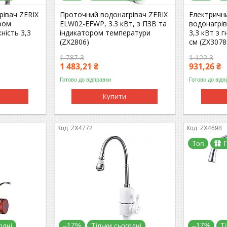
рівач ZERIX
Проточний водонагрівач ZERIX
Електричн
ром
ELW02-EFWP, 3.3 кВт, з ПЗВ та
водонагрі
ність 3,3
індикатором температури
3,3 кВт з 
(ZX2806)
см (ZX3078
1 787 ₴
1 122 ₴
1 483,21 ₴
931,26 ₴
Готово до відправки
Готово до відп
Купити
ZX4772
ZX4698
Топ
одні
–17%
Тільки сьогодні
–17%
Т