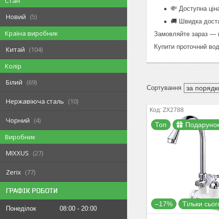
Стан
💸 Доступна цін
Новий
5
🚚 Швидка доста
Країна виробник
Замовляйте зараз — 
Купити проточний вод
Китай
104
Колір
Білий
69
Нержавіюча сталь
10
ZX2788
Чорний
4
Топ
Подаруно
Виробник
MIXXUS
27
Zerix
77
ГРАФІК РОБОТИ
–17%
Тільки сьог
Понеділок
08:00
20:00