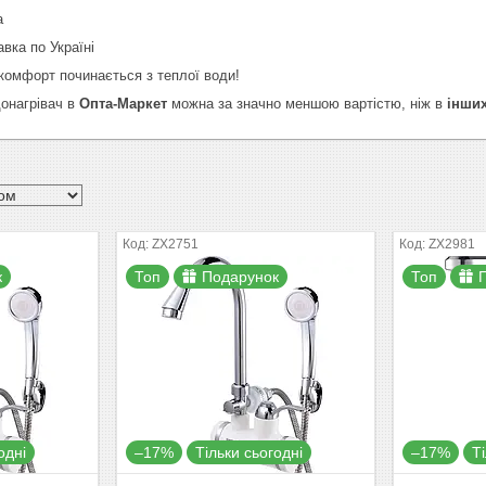
а
вка по Україні
комфорт починається з теплої води!
онагрівач в
Опта-Маркет
можна за значно меншою вартістю, ніж в
інших
ZX2751
ZX2981
к
Топ
Подарунок
Топ
одні
–17%
Тільки сьогодні
–17%
Т