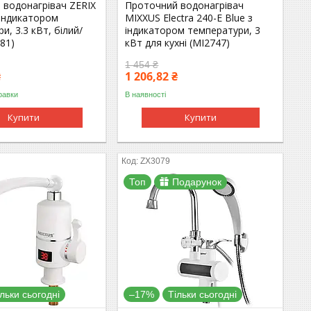
 водонагрівач ZERIX
Проточний водонагрівач
 індикатором
MIXXUS Electra 240-E Blue з
и, 3.3 кВт, білий/
індикатором температури, 3
81)
кВт для кухні (MI2747)
1 454 ₴
₴
1 206,82 ₴
равки
В наявності
Купити
Купити
ZX3079
Топ
Подарунок
ільки сьогодні
–17%
Тільки сьогодні