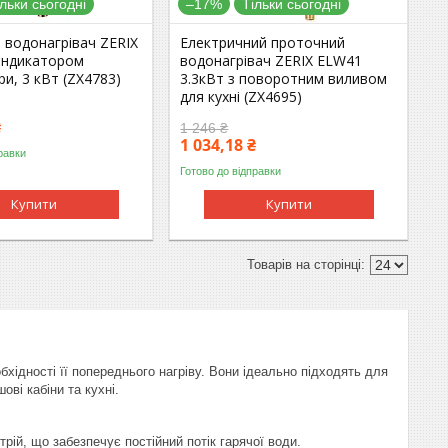
ільки сьогодні
–17%
Тільки сьогодні
 водонагрівач ZERIX
Електричний проточний
 індикатором
водонагрівач ZERIX ELW41
и, 3 кВт (ZX4783)
3.3кВт з поворотним виливом
для кухні (ZX4695)
₴
1 246 ₴
1 034,18 ₴
равки
Готово до відправки
Купити
Купити
бхідності її попереднього нагріву. Вони ідеально підходять для
ві кабіни та кухні.
ій, що забезпечує постійний потік гарячої води.