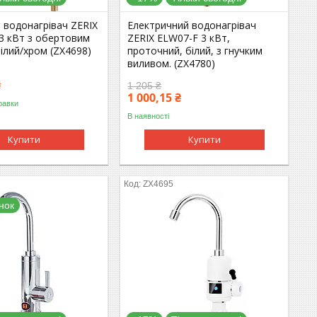
 водонагрівач ZERIX
Електричний водонагрівач
.3 кВт з обертовим
ZERIX ELW07-F 3 кВт,
ілий/хром (ZX4698)
проточний, білий, з гнучким
виливом. (ZX4780)
₴
1 205 ₴
1 000,15 ₴
равки
В наявності
Купити
Купити
ZX4695
нок