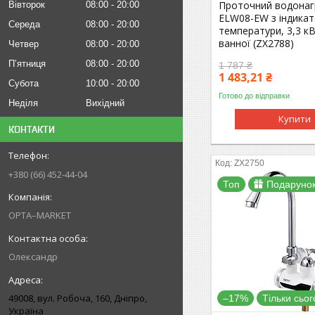
Проточний водонаг
Вівторок
08:00
20:00
ELW08-EW з індика
Середа
08:00
20:00
температури, 3,3 кВ
ванної (ZX2788)
Четвер
08:00
20:00
Пʼятниця
08:00
20:00
1 787 ₴
1 483,21 ₴
Субота
10:00
20:00
Готово до відправки
Неділя
Вихідний
Купити
КОНТАКТИ
ZX2750
+380 (66) 452-44-04
Топ
Подаруно
OPTA–MARKET
Олександр
49008, вул. Робоча, 160, Дніпро,
–17%
Тільки сьог
Україна