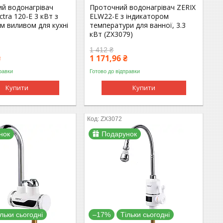
ий водонагрівач
Проточний водонагрівач ZERIX
ctra 120-E 3 кВт з
ELW22-E з індикатором
м виливом для кухні
температури для ванної, 3.3
кВт (ZX3079)
1 412 ₴
₴
1 171,96 ₴
равки
Готово до відправки
Купити
Купити
ZX3072
нок
Подарунок
ільки сьогодні
–17%
Тільки сьогодні