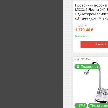
Проточний водонаг
MIXXUS Electra 240-
індикатором темпер
кВт для кухні (MI27
1 662 ₴
1 379,46 ₴
В наявності
Купити
ZX0454
Подарунок
–17%
Тільки сьог