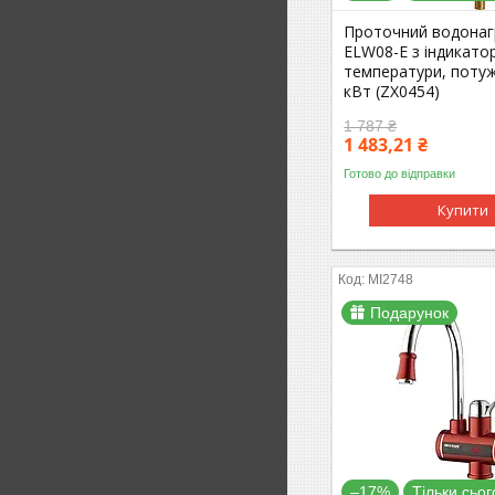
Проточний водонаг
ELW08-E з індикато
температури, потуж
кВт (ZX0454)
1 787 ₴
1 483,21 ₴
Готово до відправки
Купити
MI2748
Подарунок
–17%
Тільки сьог