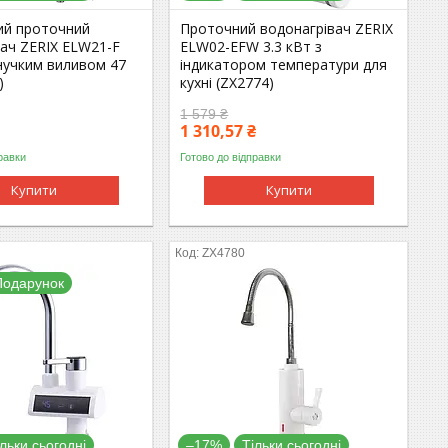
ий проточний
Проточний водонагрівач ZERIX
вач ZERIX ELW21-F
ELW02-EFW 3.3 кВт з
гнучким виливом 47
індикатором температури для
)
кухні (ZX2774)
1 579 ₴
1 310,57 ₴
равки
Готово до відправки
Купити
Купити
ZX4780
Подарунок
ільки сьогодні
–17%
Тільки сьогодні