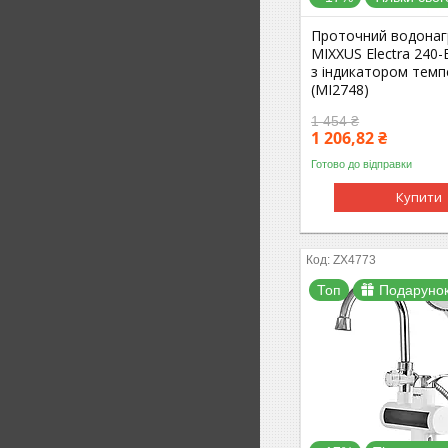
Проточний водонаг
MIXXUS Electra 240-
з індикатором темп
(MI2748)
1 454 ₴
1 206,82 ₴
Готово до відправки
Купити
ZX4773
Топ
Подаруно