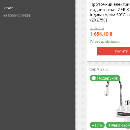
Проточний електри
водонагрівач ZERIX
індикатором 60°C т
+380664524404
(ZX2750)
1 993 ₴
1 654,19 ₴
Готово до відправки
Купити
MI2750
Подарунок
–17%
Тільки сьог