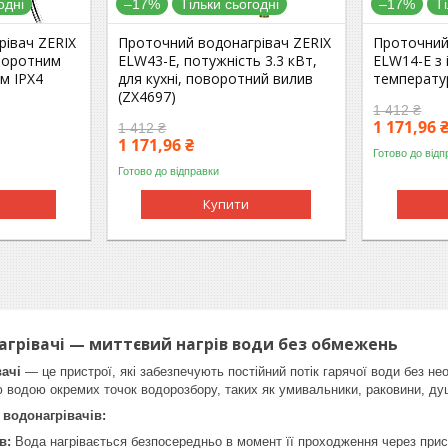
одні
–17%
Тільки сьогодні
–17%
Т
рівач ZERIX
Проточний водонагрівач ZERIX
Проточний
оворотним
ELW43-E, потужність 3.3 кВт,
ELW14-E з
м IPX4
для кухні, поворотний вилив
температур
(ZX4697)
1 412 ₴
1 171,96 
1 412 ₴
1 171,96 ₴
Готово до відп
Готово до відправки
Купити
агрівачі — миттєвий нагрів води без обмежень
ачі
— це пристрої, які забезпечують постійний потік гарячої води без нео
 водою окремих точок водорозбору, таких як умивальники, раковини, душо
 водонагрівачів:
в:
Вода нагрівається безпосередньо в момент її проходження через пристр