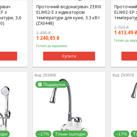
рівач
Проточний водонагрівач ZERIX
Проточний
EF з
ELW02-E з індикатором
ELW02-EP 
атури, 3,6
температури для кухні, 3.3 кВт
температур
50)
(ZX0448)
1 703 ₴
1 413,49 
1 495 ₴
1 240,85 ₴
Готово до відп
Готово до відправки
Купити
ZX2806
ZX3078
Подарунок
одні
–17%
Тільки сьогодні
–17%
Т