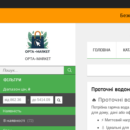
Безк
ГОЛОВНА
КАТ
OPTA–MARKET
ФІЛЬТРИ
Проточні водон
Діапазон цін, ₴
🔥 Проточні во
Потрібна гаряча вода
Наявність
для дому, дачі або оф
В наявності
72
⚡ Миттєвий нагр
💧 Ідеальні для 