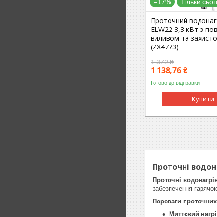
–17%
Тільки сьог
Проточний водонаг
ELW22 3,3 кВт з п
виливом та захисто
(ZX4773)
1 372 ₴
1 138,76 ₴
Готово до відправки
Купити
Проточні водон
Проточні водонагрів
забезпечення гарячою
Переваги проточних
Миттєвий нагрі