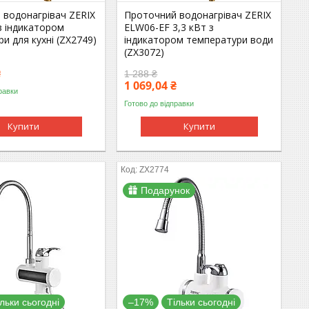
 водонагрівач ZERIX
Проточний водонагрівач ZERIX
з індикатором
ELW06-EF 3,3 кВт з
и для кухні (ZX2749)
індикатором температури води
(ZX3072)
₴
1 288 ₴
1 069,04 ₴
равки
Готово до відправки
Купити
Купити
ZX2774
Подарунок
ільки сьогодні
–17%
Тільки сьогодні