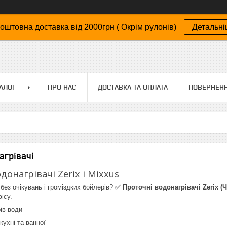
оштовна доставка від 2000грн ( Окрім рулонів)
Детальн
АЛОГ
ПРО НАС
ДОСТАВКА ТА ОПЛАТА
ПОВЕРНЕНН
агрівачі
донагрівачі Zerix і Mixxus
 без очікувань і громіздких бойлерів? ✅
Проточні водонагрівачі Zerix (Ч
ісу.
ів води
кухні та ванної