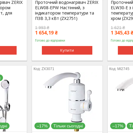
рівач ZERIX
Проточний водонагрівач ZERIX
Проточний
тором
ELW08-EPW Настінний, з
ELW30-E з
т, для
індикатором температури та
температур
ПЗВ 3,3 кВт (ZX2751)
хром (ZX29
1 993 ₴
1 621 ₴
1 654,19 ₴
1 345,43 
Готово до відправки
Готово до відп
Купити
ZX3071
MI2745
к
одні
–17%
Тільки сьогодні
–17%
Т