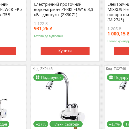
чний
Електричний проточний
Електричн
 ELW08-EP з
водонагрівач ZERIX ELW16 3,3
MIXXUS Ele
а ПЗВ
кВт для кухні (ZX3071)
поворотни
(MI2745)
1 122 ₴
931,26 ₴
1 205 ₴
1 000,15 
Готово до відправки
Готово до відп
Купити
ZX0448
ZX2749
Подарунок
Подару
одні
–17%
Тільки сьогодні
–17%
Т