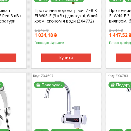
рівач
Проточний водонагрівач ZERIX
Проточний
E Red 3 кВт
ELW06-F (3 кВт) для кухні, білий
ELW44-E 3
ератури
хром, економія води (ZX4772)
виливом, б
1 246 ₴
1 744 ₴
1 034,18 ₴
1 447,52 
Готово до відправки
Готово до відп
Купити
ZX4697
ZX4783
к
Подарунок
Подару