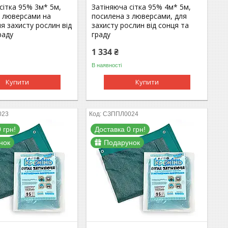
сітка 95% 3м* 5м,
Затіняюча сітка 95% 4м* 5м,
з люверсами на
посилена з люверсами, для
я захисту рослин від
захисту рослин від сонця та
раду
граду
1 334 ₴
В наявності
Купити
Купити
023
СЗППЛ0024
 грн!
Доставка 0 грн!
нок
Подарунок