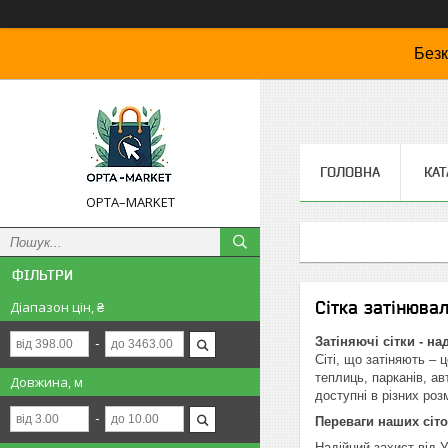
Безк
ГОЛОВНА
КАТ
OPTA–MARKET
ФІЛЬТРИ
Сітка затінюва
Діапазон цін, ₴
Затіняючі сітки - на
Сіті, що затіняють – 
теплиць, парканів, ав
Довжина, м
доступні в різних роз
Переваги наших сіто
Надійний захист від 