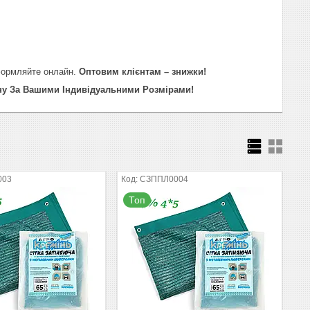
 оформляйте онлайн.
Оптовим клієнтам – знижки!
іну За Вашими Індивідуальними Розмірами!
003
СЗППЛ0004
Топ