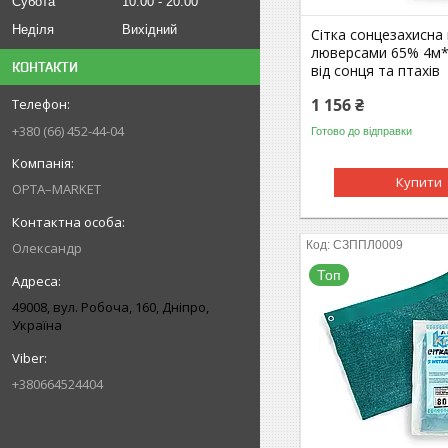
Субота
10:00
20:00
Неділя
Вихідний
Сітка сонцезахисна
люверсами 65% 4м*
КОНТАКТИ
від сонця та птахів
1 156 ₴
+380 (66) 452-44-04
Готово до відправки
Купити
OPTA–MARKET
СЗППЛ0009
Олександр
Топ
49008, вул. Робоча, 160, Дніпро,
Україна
+380664524404