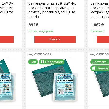
% 2м* 3м,
Затіняюча сітка 95% 3м* 4м,
Затіняюча 
ми, для
посилена з люверсами, для
посилена 
сонця та
захисту рослин від сонця та
метраж, дл
птахів
сонця та г
892 ₴
1 067 ₴
Готово до відправки
В наявності
Купити
СЗППЛ0022
СЗППЛ0
Топ
Подарунок
Доставка 0
Подару