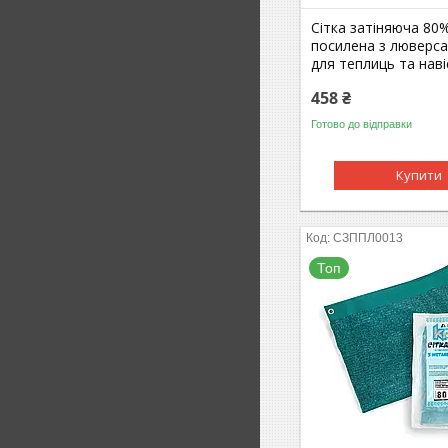
Сітка затіняюча 80
посилена з люверса
для теплиць та наві
458 ₴
Готово до відправки
Купити
СЗППЛ0013
Топ