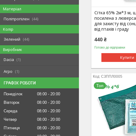
Матеріал
Сітка 65% 2м*3 м, щ
посилена з люверса
Поліпропілен
44
для захисту від сон
від птахів і граду
Колір
440 ₴
Зелений
44
Готово до відправки
Виробник
Купити
Dacia
1
Агро
1
СЗППЛ0005
ГРАФІК РОБОТИ
Топ
Понеділок
08:00
20:00
Вівторок
08:00
20:00
Середа
08:00
20:00
Четвер
08:00
20:00
Пʼятниця
08:00
20:00