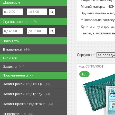
Ширина, м
Міцний матеріал HDPE
Зручний монтаж – мо
Універсальне застосув
Ступінь затінення, %
Купити сітку з достав
Також, є можливіст
Наявність
В наявності
44
Тип сітки
Захисна
44
СЗППЛ0001
Топ
Призначення сітки
Захист рослин від сонця
44
Захист рослин від граду
44
Захист врожаю від птахів
44
Універсальна
44