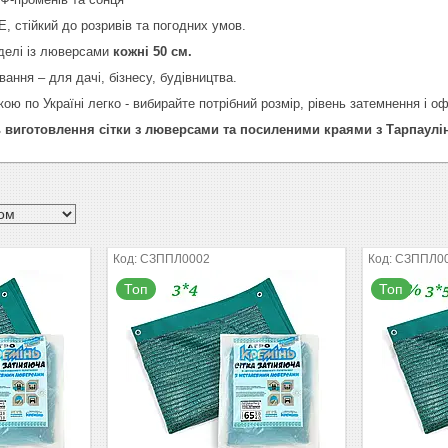
, стійкий до розривів та погодних умов.
делі із люверсами
кожні 50 см.
ання – для дачі, бізнесу, будівництва.
кою по Україні легко - вибирайте потрібний розмір, рівень затемнення і
ь виготовлення сітки з люверсами та посиленими краями з Тарпаул
СЗППЛ0002
СЗППЛ0
Топ
Топ