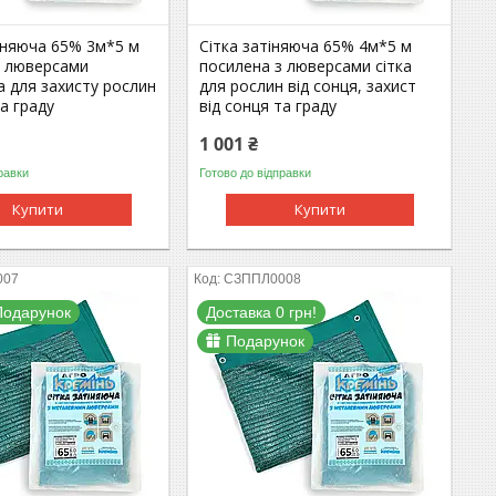
іняюча 65% 3м*5 м
Сітка затіняюча 65% 4м*5 м
з люверсами
посилена з люверсами сітка
 для захисту рослин
для рослин від сонця, захист
та граду
від сонця та граду
1 001 ₴
равки
Готово до відправки
Купити
Купити
007
СЗППЛ0008
Подарунок
Доставка 0 грн!
Подарунок