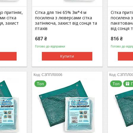
о притіняє,
Сітка для тіні 65% 3м*4 м
Сітка прит
ми сітка
посилена з люверсами сітка
посилена 
ця, захист
затіняюча, захист від сонця та
пакетована
птахів
від сонця 
687 ₴
816 ₴
Готово до відправки
Готово до відп
Купити
СЗППЛ0006
СЗППЛ0
Топ
Топ