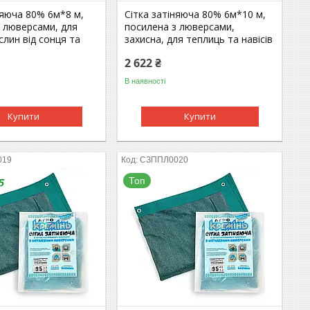
няюча 80% 6м*8 м,
Сітка затіняюча 80% 6м*10 м,
з люверсами, для
посилена з люверсами,
слин від сонця та
захисна, для теплиць та навісів
2 622 ₴
В наявності
Купити
Купити
019
СЗППЛ0020
Топ