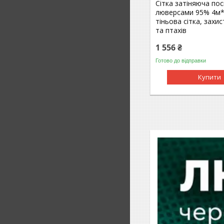
Сітка затіняюча пос
люверсами 95% 4м*
тіньова сітка, захис
та птахів
1 556 ₴
Готово до відправки
Купити