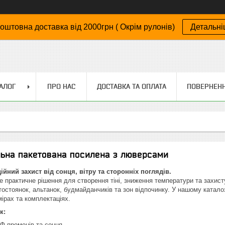
оштовна доставка від 2000грн ( Окрім рулонів)
Детальн
АЛОГ
ПРО НАС
ДОСТАВКА ТА ОПЛАТА
ПОВЕРНЕНН
льна пакетована посилена з люверсами
дійний захист від сонця, вітру та сторонніх поглядів.
це практичне рішення для створення тіні, зниження температури та захис
тостоянок, альтанок, будмайданчиків та зон відпочинку. У нашому каталоз
мірах та комплектаціях.
к:
УФ-променів та сонця