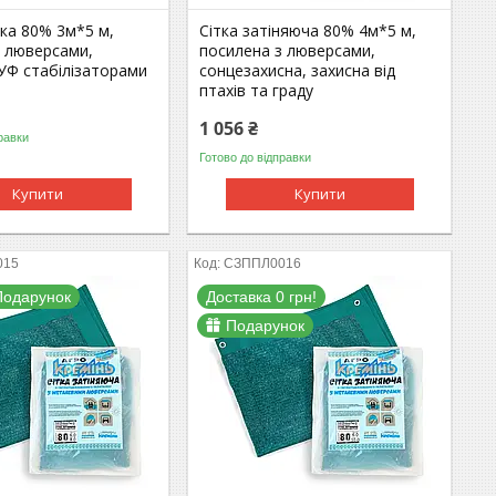
тка 80% 3м*5 м,
Сітка затіняюча 80% 4м*5 м,
з люверсами,
посилена з люверсами,
 УФ стабілізаторами
сонцезахисна, захисна від
птахів та граду
1 056 ₴
равки
Готово до відправки
Купити
Купити
015
СЗППЛ0016
Подарунок
Доставка 0 грн!
Подарунок