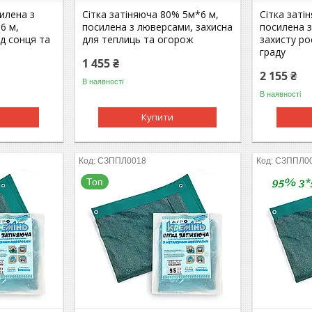
илена з
Сітка затіняюча 80% 5м*6 м,
Сітка заті
6 м,
посилена з люверсами, захисна
посилена 
ід сонця та
для теплиць та огорож
захисту ро
граду
1 455 ₴
2 155 ₴
В наявності
В наявності
Купити
СЗППЛ0018
СЗППЛ0
Топ