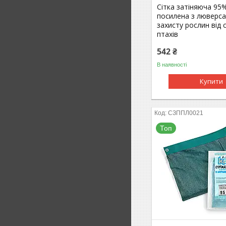
Сітка затіняюча 95
посилена з люверса
захисту рослин від 
птахів
542 ₴
В наявності
Купити
СЗППЛ0021
Топ