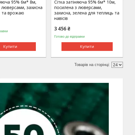
няюча 95% 6м* 8м,
Сітка затіняюча 95% 6м* 10м,
 люверсами, захисна
посилена з люверсами,
н та врожаю
захисна, зелена для теплиць та
навісів
3 456 ₴
равки
Готово до відправки
Купити
Купити