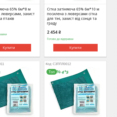
няюча 65% 6м*8 м
Сітка затіняюча 65% 6м*10 м
 люверсами, захист
посилена з люверсами сітка
а птахів
для тіні, захист від сонця та
граду
2 454 ₴
равки
Готово до відправки
Купити
Купити
011
СЗППЛ0012
Топ