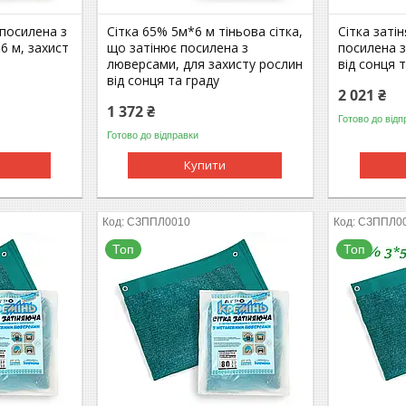
 посилена з
Сітка 65% 5м*6 м тіньова сітка,
Сітка заті
6 м, захист
що затінює посилена з
посилена з
люверсами, для захисту рослин
від сонця т
від сонця та граду
2 021 ₴
1 372 ₴
Готово до відп
Готово до відправки
Купити
СЗППЛ0010
СЗППЛ0
Топ
Топ