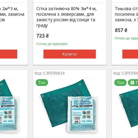
% 2м*3 м,
Сітка затіняюча 80% 3м*4 м,
Тіньова сі
ми, захисна
посилена з люверсами, для
посилена 
сів
захисту рослин від сонця та
захисна, з
граду
857 ₴
723 ₴
Готово до відп
Готово до відправки
Купити
СЗППЛ0014
СЗППЛ0
Топ
Топ