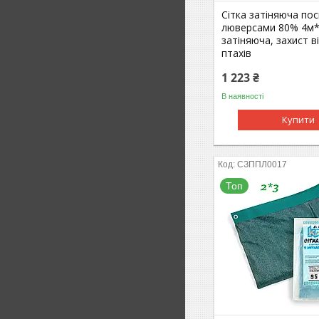
Сітка затіняюча пос
люверсами 80% 4м*
затіняюча, захист в
птахів
1 223 ₴
В наявності
Купити
СЗППЛ0017
Топ