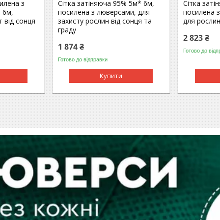
илена з
Сітка затіняюча 95% 5м* 6м,
Сітка заті
 6м,
посилена з люверсами, для
посилена з
т від сонця
захисту рослин від сонця та
для росли
граду
2 823 ₴
1 874 ₴
Готово до відп
Готово до відправки
Купити