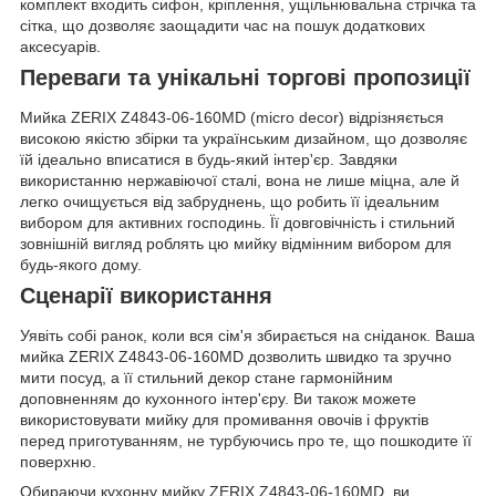
комплект входить сифон, кріплення, ущільнювальна стрічка та
сітка, що дозволяє заощадити час на пошук додаткових
аксесуарів.
Переваги та унікальні торгові пропозиції
Мийка ZERIX Z4843-06-160MD (micro decor) відрізняється
високою якістю збірки та українським дизайном, що дозволяє
їй ідеально вписатися в будь-який інтер'єр. Завдяки
використанню нержавіючої сталі, вона не лише міцна, але й
легко очищується від забруднень, що робить її ідеальним
вибором для активних господинь. Її довговічність і стильний
зовнішній вигляд роблять цю мийку відмінним вибором для
будь-якого дому.
Сценарії використання
Уявіть собі ранок, коли вся сім'я збирається на сніданок. Ваша
мийка ZERIX Z4843-06-160MD дозволить швидко та зручно
мити посуд, а її стильний декор стане гармонійним
доповненням до кухонного інтер'єру. Ви також можете
використовувати мийку для промивання овочів і фруктів
перед приготуванням, не турбуючись про те, що пошкодите її
поверхню.
Обираючи кухонну мийку ZERIX Z4843-06-160MD, ви