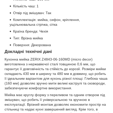
Кількість чаш: 1
Отвір під змішувач: Так
Комплектація: мийка, сифон, кріплення,
ущільнювальна стрічка, сітка
Країна бренда: Чехія
Тип: Врізна мийка
Поверхня: Декорована
Докладні технічні дані
Кухонна мийка ZERIX Z4843-06-160MD (micro decor)
виготовлена з нержавіючої сталі товщиною 0,6 мм, що
гарантує її довговічність та стійкість до корозії. Розміри мийки
складають 430 мм в ширину та 480 мм в довжину, що робить
її ідеальним варіантом для кухонь різної площі. Глибока чаша
(160 мм) дозволяє зручно мити великі каструлі та сковороди,
забезпечуючи комфортне використання.
Мийка має круглу форму з переливом та одним отвором під
змішувач, що робить її універсальною та зручною в
експлуатації. Врізний монтаж дозволяє економити простір на
стільниці та надає кухні завершений вигляд. Крім того, в