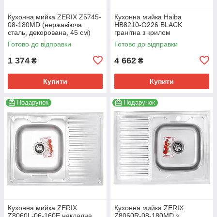
Кухонна мийка ZERIX Z5745-
Кухонна мийка Haiba
08-180MD (нержавіюча
HB8210-G226 BLACK
сталь, декорована, 45 см)
гранітна з крилом
(ZM0615)
620x500x200 мм (HB0983)
Готово до відправки
Готово до відправки
1 374
4 662
₴
₴
Купити
Купити
Подарунок
Подарунок
Кухонна мийка ZERIX
Кухонна мийка ZERIX
Z8060L-06-160E накладна,
Z8060R-08-180MD з