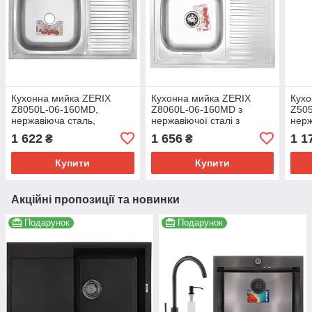
Кухонна мийка ZERIX
Кухонна мийка ZERIX
Кухо
Z8050L-06-160MD,
Z8060L-06-160MD з
Z505
нержавіюча сталь,
нержавіючої сталі з
нерж
прямокутна, 800x500 мм,
декорованою поверхнею,
мм, 
1 622
1 656
1 1
₴
₴
мікротекстура (ZS0594)
800x600 мм (ZS0603)
Купити
Купити
Акційні пропозиції та новинки
Подарунок
Подарунок