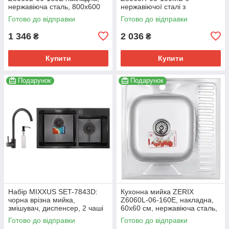
нержавіюча сталь, 800x600
нержавіючої сталі з
мм, матова (ZX1616)
мікродекором 800x600 мм
Готово до відправки
Готово до відправки
(ZS0610)
1 346
2 036
₴
₴
Купити
Купити
Подарунок
Подарунок
Набір MIXXUS SET-7843D:
Кухонна мийка ZERIX
чорна врізна мийка,
Z6060L-06-160E, накладна,
змішувач, диспенсер, 2 чаші
60x60 см, нержавіюча сталь,
(MX0585)
з крилом (ZM0568)
Готово до відправки
Готово до відправки