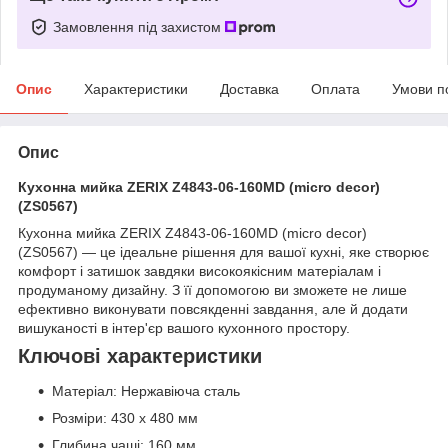
Замовлення під захистом
Опис
Характеристики
Доставка
Оплата
Умови п
Опис
Кухонна мийка ZERIX Z4843-06-160MD (micro decor)
(ZS0567)
Кухонна мийка ZERIX Z4843-06-160MD (micro decor)
(ZS0567) — це ідеальне рішення для вашої кухні, яке створює
комфорт і затишок завдяки високоякісним матеріалам і
продуманому дизайну. З її допомогою ви зможете не лише
ефективно виконувати повсякденні завдання, але й додати
вишуканості в інтер'єр вашого кухонного простору.
Ключові характеристики
Матеріал: Нержавіюча сталь
Розміри: 430 х 480 мм
Глибина чаші: 160 мм