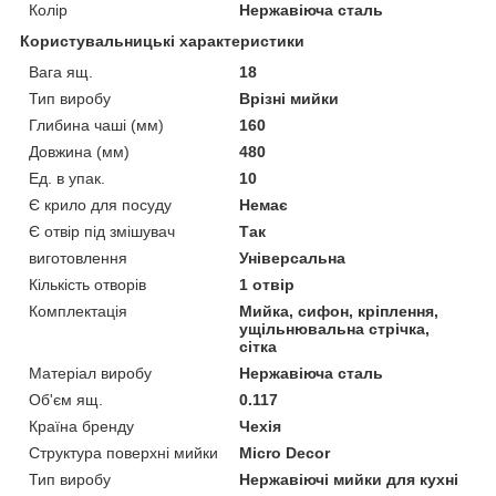
Колір
Нержавіюча сталь
Користувальницькі характеристики
Вага ящ.
18
Тип виробу
Врізні мийки
Глибина чаші (мм)
160
Довжина (мм)
480
Ед. в упак.
10
Є крило для посуду
Немає
Є отвір під змішувач
Так
виготовлення
Універсальна
Кількість отворів
1 отвір
Комплектація
Мийка, сифон, кріплення,
ущільнювальна стрічка,
сітка
Матеріал виробу
Нержавіюча сталь
Об'єм ящ.
0.117
Країна бренду
Чехія
Структура поверхні мийки
Micro Decor
Тип виробу
Нержавіючі мийки для кухні