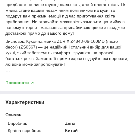
придбаєте не лише функціональність, але й елегантність. Ця
мийка стане вашим незамінним помічником на кухні та
подарує вам приємні емоції під час приготування їжі та
прибирання. Не втрачайте можливість замовити цю мийку в
нашому інтернет-магазині за привабливою ціною з швидкою
доставкою прямо до вашого дому!
Висновок: Кухонна мийка ZERIX Z4843-06-160MD (micro
decor) (ZS0567) — це надійний і стильний вибір для вашої
кухні, який забезпечить комфорт і зручність на протязі
багатьох років. Замовте її прямо зараз і відчуйте всі переваги,
які вона може запропонувати!
```
Приховати
Характеристики
Основні
Виробник
Zerix
Країна виробник
Китай