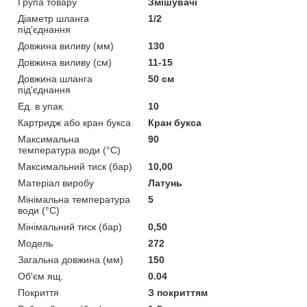
Група товару
Змішувачі
Діаметр шланга
1/2
під'єднання
Довжина виливу (мм)
130
Довжина виливу (см)
11-15
Довжина шланга
50 см
під'єднання
Ед. в упак.
10
Картридж або кран букса
Кран букса
Максимальна
90
температура води (°C)
Максимальний тиск (бар)
10,00
Матеріал виробу
Латунь
Мінімальна температура
5
води (°C)
Мінімальний тиск (бар)
0,50
Мoдель
272
Загальна довжина (мм)
150
Об'єм ящ.
0.04
Покриття
З покриттям