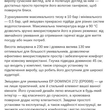
виробу сучасний вигляд, але й полегшує догляд за ним —
достатньо просто протерти його вологою ганчіркою, щоб
повернути блиск.
З урахуванням максимального тиску в 10 бар і мінімального
— 0,5 бар, цей змішувач прекрасно підійде для різних систем
водопостачання. Максимальна температура води в 90 °C
дозволить зручно використовувати його в різних режимах: від
звичайного умивання до отримання гарячої води для миття
посуду або інших потреб.
Висота змішувача в 230 мм і довжина вилива 130 мм
оптимальні для більшості умивальників, дозволяючи
ефективно використовувати простір і забезпечуючи комфорт
при кожному використанні. Гнучка підводка довжиною 45 см,
що входить у комплект, також спрощує установку та
підключення виробу, що робить його доступним для широкої
аудиторії.
Змішувач для умивальника EP DOMINOX 272 (EP0088) — це
не лише практичний, але й стильний елемент вашої ванної
кімнати. Його сучасний дизайн легко впишеться в будь-який
інтер'єр — від класичного до сучасного, а хромована
поверхня додає нотку елегантності. Завдяки простоті
установки та експлуатації, а також надійності конструкції, ви
зможете насолоджуватися комфортом і якістю протягом