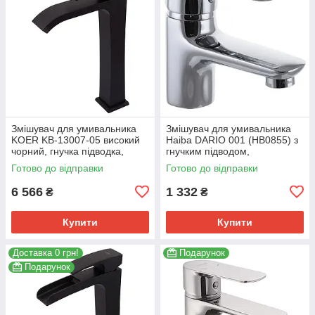
Змішувач для умивальника
Змішувач для умивальника
KOER KB-13007-05 високий
Haiba DARIO 001 (HB0855) з
чорний, гнучка підводка,
гнучким підводом,
картридж 35 мм (KR3445)
хромований (HB0855)
Готово до відправки
Готово до відправки
6 566
1 332
₴
₴
Купити
Купити
Доставка 0 грн!
Подарунок
Подарунок