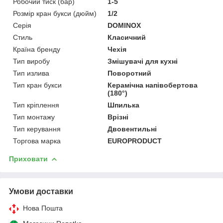
Робочий тиск (бар)
1-5
Розмір кран букси (дюйм)
1/2
Серія
DOMINOX
Стиль
Класичний
Країна бренду
Чехія
Тип виробу
Змішувачі для кухні
Тип излива
Поворотний
Тип кран букси
Керамічна напівобертова
(180°)
Тип кріплення
Шпилька
Тип монтажу
Врізні
Тип керування
Двовентильні
Торгова марка
EUROPRODUCT
Приховати
Умови доставки
Нова Пошта