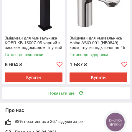
Змішувач для умивальника
Змішувач для умивальника
KOER KB-15007-05 чорний з
Haiba ASIO 001 (HB0849),
високим водоспадом, гнучкий
хром, гнучке підключення 45
підвід. (KR3449)
см (HB0849)
Готово до відправки
Готово до відправки
6 604
1 587
₴
₴
Купити
Купити
Показати ще
Про нас
99% позитивних з 267 відгуків за рік
КНОПКА
ЗВ'ЯЗКУ
Працює з 26.04.2021