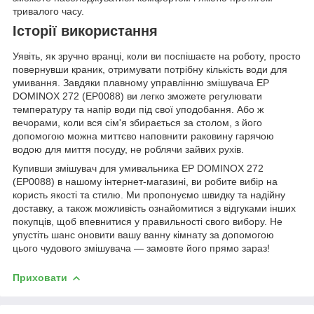
тривалого часу.
Історії використання
Уявіть, як зручно вранці, коли ви поспішаєте на роботу, просто
повернувши краник, отримувати потрібну кількість води для
умивання. Завдяки плавному управлінню змішувача EP
DOMINOX 272 (EP0088) ви легко зможете регулювати
температуру та напір води під свої уподобання. Або ж
вечорами, коли вся сім'я збирається за столом, з його
допомогою можна миттєво наповнити раковину гарячою
водою для миття посуду, не роблячи зайвих рухів.
Купивши змішувач для умивальника EP DOMINOX 272
(EP0088) в нашому інтернет-магазині, ви робите вибір на
користь якості та стилю. Ми пропонуємо швидку та надійну
доставку, а також можливість ознайомитися з відгуками інших
покупців, щоб впевнитися у правильності свого вибору. Не
упустіть шанс оновити вашу ванну кімнату за допомогою
цього чудового змішувача — замовте його прямо зараз!
Приховати