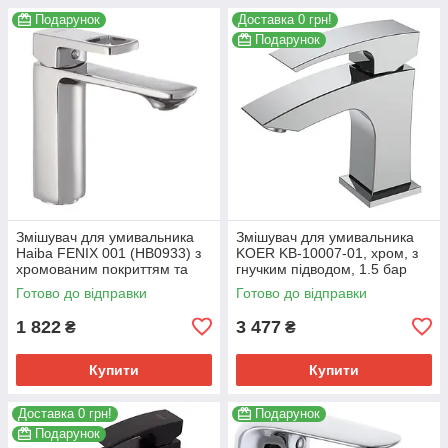
Подарунок
Доставка 0 грн!
Подарунок
Змішувач для умивальника
Змішувач для умивальника
Haiba FENIX 001 (HB0933) з
KOER KB-10007-01, хром, з
хромованим покриттям та
гнучким підводом, 1.5 бар
гнучким підведенням
(KR3438)
Готово до відправки
Готово до відправки
(HB0933)
1 822
3 477
₴
₴
Купити
Купити
Доставка 0 грн!
Подарунок
Подарунок