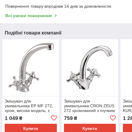
Повернення товару впродовж 14 днів за домовленістю
Всі умови повернення
Подібні товари компанії
Змішувач для
Змішувач для
Зміш
умивальника EP MF 272,
умивальника CRON ZEUS
умив
хром, висока модель, з
272 хромований з гнучким
KUR
гнучким підводом
підводом 190 мм
покр
1 049
759
1 2
₴
₴
(EP0084)
(CR0082)
підв
Купити
Купити