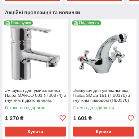
Акційні пропозиції та новинки
Подарунок
Подарунок
Змішувач для умивальника
Змішувач для умивальника
Haiba MARCO 001 (HB0874) з
Haiba SMES 161 (HB0370) з
гнучким підключенням,
гнучким підводом (HB0370)
хромований (HB0874)
Готово до відправки
Готово до відправки
1 270
1 601
₴
₴
Купити
Купити