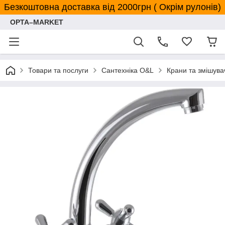
Безкоштовна доставка від 2000грн ( Окрім рулонів)
OPTA–MARKET
Товари та послуги
Сантехніка O&L
Крани та змішува