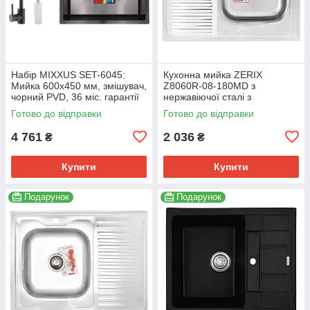
Набір MIXXUS SET-6045:
Кухонна мийка ZERIX
Мийка 600x450 мм, змішувач,
Z8060R-08-180MD з
чорний PVD, 36 міс. гарантії
нержавіючої сталі з
(MX0587)
мікродекором 800x600 мм
Готово до відправки
Готово до відправки
(ZS0610)
4 761
2 036
₴
₴
Купити
Купити
Подарунок
Подарунок