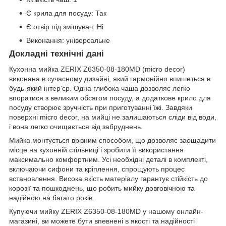
Є крила для посуду: Так
Є отвір під змішувач: Ні
Виконання: універсальне
Докладні технічні дані
Кухонна мийка ZERIX Z6350-08-180MD (micro decor)
виконана в сучасному дизайні, який гармонійно впишеться в
будь-який інтер'єр. Одна глибока чаша дозволяє легко
впоратися з великим обсягом посуду, а додаткове крило для
посуду створює зручність при приготуванні їжі. Завдяки
поверхні micro decor, на мийці не залишаються сліди від води,
і вона легко очищається від забруднень.
Мийка монтується врізним способом, що дозволяє заощадити
місце на кухонній стільниці і зробити її використання
максимально комфортним. Усі необхідні деталі в комплекті,
включаючи сифони та кріплення, спрощують процес
встановлення. Висока якість матеріалу гарантує стійкість до
корозії та пошкоджень, що робить мийку довговічною та
надійною на багато років.
Купуючи мийку ZERIX Z6350-08-180MD у нашому онлайн-
магазині, ви можете бути впевнені в якості та надійності