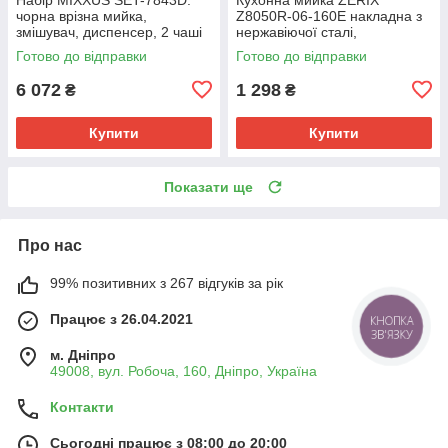
чорна врізна мийка,
Z8050R-06-160E накладна з
змішувач, диспенсер, 2 чаші
нержавіючої сталі,
(MX0585)
прямокутна 80х50 см з
Готово до відправки
Готово до відправки
крилом (ZX1613)
6 072
1 298
₴
₴
Купити
Купити
Показати ще
Про нас
99% позитивних з 267 відгуків за рік
Працює з 26.04.2021
КНОПКА
ЗВ'ЯЗКУ
м. Дніпро
49008, вул. Робоча, 160, Дніпро, Україна
Контакти
Сьогодні працює з 08:00 до 20:00