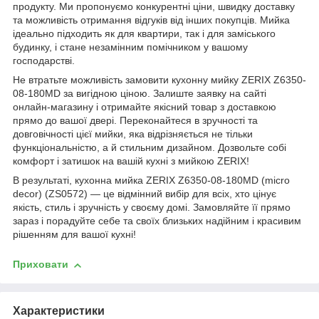
продукту. Ми пропонуємо конкурентні ціни, швидку доставку
та можливість отримання відгуків від інших покупців. Мийка
ідеально підходить як для квартири, так і для заміського
будинку, і стане незамінним помічником у вашому
господарстві.
Не втратьте можливість замовити кухонну мийку ZERIX Z6350-
08-180MD за вигідною ціною. Залиште заявку на сайті
онлайн-магазину і отримайте якісний товар з доставкою
прямо до вашої двері. Переконайтеся в зручності та
довговічності цієї мийки, яка відрізняється не тільки
функціональністю, а й стильним дизайном. Дозвольте собі
комфорт і затишок на вашій кухні з мийкою ZERIX!
В результаті, кухонна мийка ZERIX Z6350-08-180MD (micro
decor) (ZS0572) — це відмінний вибір для всіх, хто цінує
якість, стиль і зручність у своєму домі. Замовляйте її прямо
зараз і порадуйте себе та своїх близьких надійним і красивим
рішенням для вашої кухні!
Приховати
Характеристики