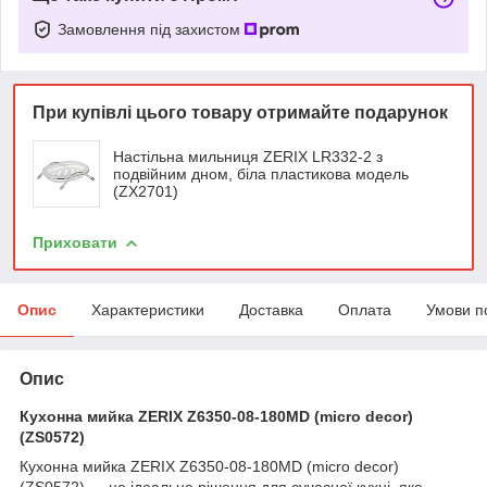
Замовлення під захистом
При купівлі цього товару отримайте подарунок
Настільна мильниця ZERIX LR332-2 з
подвійним дном, біла пластикова модель
(ZX2701)
Приховати
Опис
Характеристики
Доставка
Оплата
Умови п
Опис
Кухонна мийка ZERIX Z6350-08-180MD (micro decor)
(ZS0572)
Кухонна мийка ZERIX Z6350-08-180MD (micro decor)
(ZS0572) — це ідеальне рішення для сучасної кухні, яке