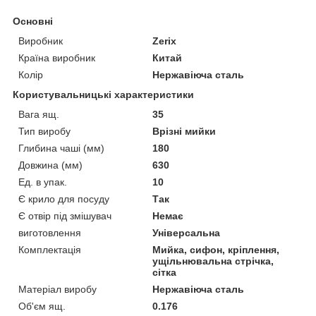
Основні
Виробник
Zerix
Країна виробник
Китай
Колір
Нержавіюча сталь
Користувальницькі характеристики
Вага ящ.
35
Тип виробу
Врізні мийки
Глибина чаші (мм)
180
Довжина (мм)
630
Ед. в упак.
10
Є крило для посуду
Так
Є отвір під змішувач
Немає
виготовлення
Універсальна
Комплектація
Мийка, сифон, кріплення,
ущільнювальна стрічка,
сітка
Матеріал виробу
Нержавіюча сталь
Об'єм ящ.
0.176