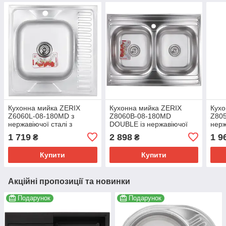
Кухонна мийка ZERIX
Кухонна мийка ZERIX
Кухо
Z6060L-08-180MD з
Z8060B-08-180MD
Z80
нержавіючої сталі з
DOUBLE із нержавіючої
нерж
крилом для посуду
сталі з мікродекором
800х
1 719
2 898
1 9
₴
₴
(ZS0587)
800х600 мм (ZS0611)
мікр
Купити
Купити
Акційні пропозиції та новинки
Подарунок
Подарунок