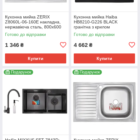
Кухонна мийка ZERIX
Кухонна мийка Haiba
Z8060L-06-160E накладна,
HB8210-G226 BLACK
нержавіюча сталь, 800x600
гранітна з крилом
мм, матова (ZX1616)
620x500x200 мм (HB0983)
Готово до відправки
Готово до відправки
1 346
4 662
₴
₴
Купити
Купити
Подарунок
Подарунок
Набір MIXXUS SET-7843D:
Кухонна мийка ZERIX