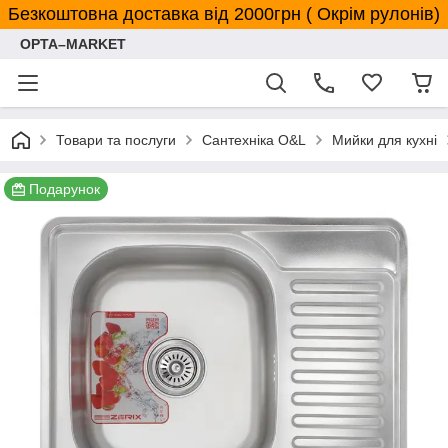
Безкоштовна доставка від 2000грн ( Окрім рулонів)
OPTA–MARKET
Товари та послуги
Сантехніка O&L
Мийки для кухні
Подарунок