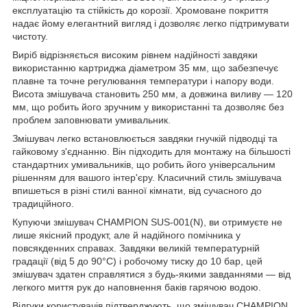
експлуатацію та стійкість до корозії. Хромоване покриття
надає йому елегантний вигляд і дозволяє легко підтримувати
чистоту.
Виріб відрізняється високим рівнем надійності завдяки
використанню картриджа діаметром 35 мм, що забезпечує
плавне та точне регулювання температури і напору води.
Висота змішувача становить 250 мм, а довжина виливу — 120
мм, що робить його зручним у використанні та дозволяє без
проблем заповнювати умивальник.
Змішувач легко встановлюється завдяки гнучкій підводці та
гайковому з'єднанню. Він підходить для монтажу на більшості
стандартних умивальників, що робить його універсальним
рішенням для вашого інтер'єру. Класичний стиль змішувача
впишеться в різні стилі ванної кімнати, від сучасного до
традиційного.
Купуючи змішувач CHAMPION SUS-001(N), ви отримуєте не
лише якісний продукт, але й надійного помічника у
повсякденних справах. Завдяки великій температурній
градації (від 5 до 90°C) і робочому тиску до 10 бар, цей
змішувач здатен справлятися з будь-якими завданнями — від
легкого миття рук до наповнення баків гарячою водою.
Відгуки користувачів підтверджують, що змішувач CHAMPION