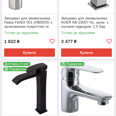
Змішувач для умивальника
Змішувач для умивальника
Haiba FENIX 001 (HB0933) з
KOER KB-10007-01, хром, з
хромованим покриттям та
гнучким підводом, 1.5 бар
гнучким підведенням
(KR3438)
Готово до відправки
Готово до відправки
(HB0933)
1 822
3 477
₴
₴
Купити
Купити
Доставка 0 грн!
Подарунок
Подарунок