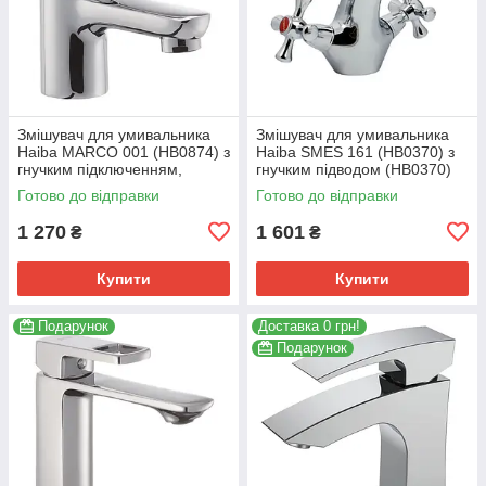
Змішувач для умивальника
Змішувач для умивальника
Haiba MARCO 001 (HB0874) з
Haiba SMES 161 (HB0370) з
гнучким підключенням,
гнучким підводом (HB0370)
хромований (HB0874)
Готово до відправки
Готово до відправки
1 270
1 601
₴
₴
Купити
Купити
Подарунок
Доставка 0 грн!
Подарунок