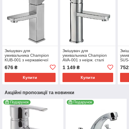
Змішувач для
Змішувач для
Зміш
умивальника Champion
умивальника Champion
уми
KUB-001 з нержавіючої
AVA-001 з неірж. сталі
SUS-
сталі SUS304,
SUS304 (CH6526)
нерж
676
1 149
752
₴
₴
одноважільний (CH0311)
SUS3
(CH
Купити
Купити
Акційні пропозиції та новинки
Подарунок
Подарунок