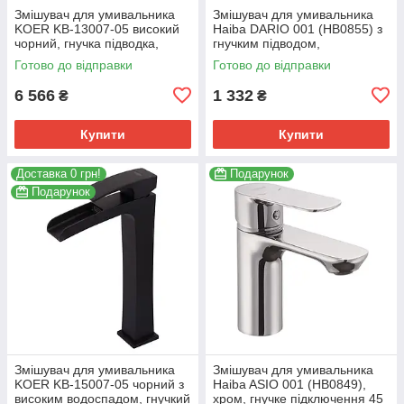
Змішувач для умивальника
Змішувач для умивальника
KOER KB-13007-05 високий
Haiba DARIO 001 (HB0855) з
чорний, гнучка підводка,
гнучким підводом,
картридж 35 мм (KR3445)
хромований (HB0855)
Готово до відправки
Готово до відправки
6 566
1 332
₴
₴
Купити
Купити
Доставка 0 грн!
Подарунок
Подарунок
Змішувач для умивальника
Змішувач для умивальника
KOER KB-15007-05 чорний з
Haiba ASIO 001 (HB0849),
високим водоспадом, гнучкий
хром, гнучке підключення 45