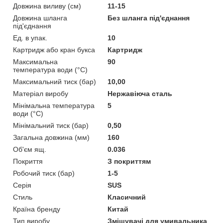
Довжина виливу (см)
11-15
Довжина шланга
Без шланга під'єднання
під'єднання
Ед. в упак.
10
Картридж або кран букса
Картридж
Максимальна
90
температура води (°C)
Максимальний тиск (бар)
10,00
Матеріал виробу
Нержавіюча сталь
Мінімальна температура
5
води (°C)
Мінімальний тиск (бар)
0,50
Загальна довжина (мм)
160
Об'єм ящ.
0.036
Покриття
З покриттям
Робочий тиск (бар)
1-5
Серія
SUS
Стиль
Класичний
Країна бренду
Китай
Тип виробу
Змішувачі для умивальника