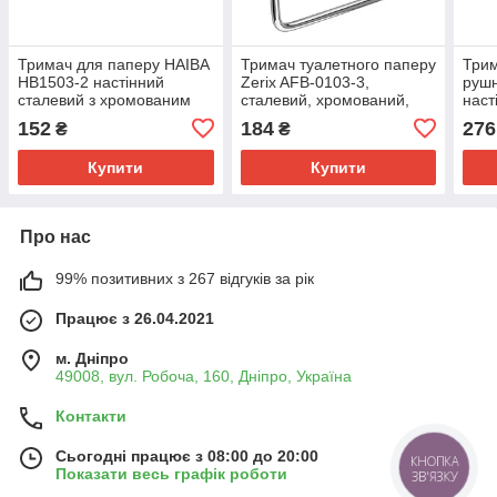
Тримач для паперу HAIBA
Тримач туалетного паперу
Трим
HB1503-2 настінний
Zerix AFB-0103-3,
рушн
сталевий з хромованим
сталевий, хромований,
наст
покриттям (HB0758)
настінний (ZX5064)
хром
152
184
276
₴
₴
Купити
Купити
Про нас
99% позитивних з 267 відгуків за рік
Працює з 26.04.2021
м. Дніпро
49008, вул. Робоча, 160, Дніпро, Україна
Контакти
Сьогодні працює з 08:00 до 20:00
КНОПКА
Показати весь графік роботи
ЗВ'ЯЗКУ