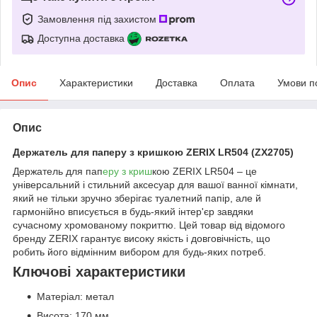
Замовлення під захистом
Доступна доставка
Опис
Характеристики
Доставка
Оплата
Умови п
Опис
Держатель для паперу з кришкою ZERIX LR504 (ZX2705)
Держатель для пап
еру з криш
кою ZERIX LR504 – це
універсальний і стильний аксесуар для вашої ванної кімнати,
який не тільки зручно зберігає туалетний папір, але й
гармонійно вписується в будь-який інтер'єр завдяки
сучасному хромованому покриттю. Цей товар від відомого
бренду ZERIX гарантує високу якість і довговічність, що
робить його відмінним вибором для будь-яких потреб.
Ключові характеристики
Матеріал: метал
Висота: 170 мм