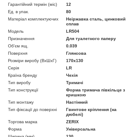
Гарантійний термін (міс)
12
Ед. в упак.
80
Матеріал комплектуючих
Неіржавка сталь, цинковий
сплав
Мoдель
LR504
Призначення
Для туалетного паперу
Об'єм ящ.
0.039
Поверхня
Глянсова
Розміри виробу (ВхШхГ)
170x130
Серія
LR
Країна бренду
Чехія
Тип виробу
Тримачі
Тип конструкції
Форма тримача півкільце з
кришкою
Тип монтажу
Настінний
Тип фіксації до поверхні
Гвинтове кріплення (на
дюбелі)
Торгова марка
ZERIX
Форма
Універсальна
Ширина (мм)
130