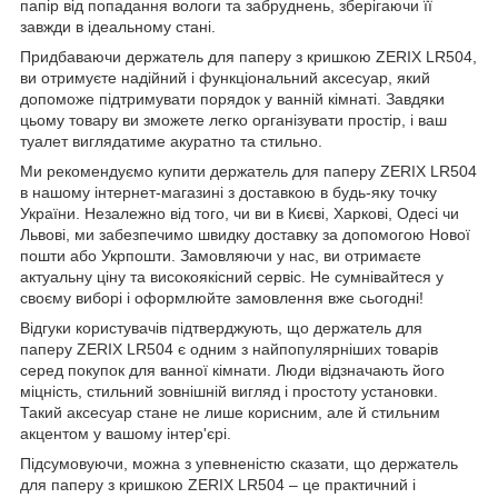
папір від попадання вологи та забруднень, зберігаючи її
завжди в ідеальному стані.
Придбаваючи держатель для паперу з кришкою ZERIX LR504,
ви отримуєте надійний і функціональний аксесуар, який
допоможе підтримувати порядок у ванній кімнаті. Завдяки
цьому товару ви зможете легко організувати простір, і ваш
туалет виглядатиме акуратно та стильно.
Ми рекомендуємо купити держатель для паперу ZERIX LR504
в нашому інтернет-магазині з доставкою в будь-яку точку
України. Незалежно від того, чи ви в Києві, Харкові, Одесі чи
Львові, ми забезпечимо швидку доставку за допомогою Нової
пошти або Укрпошти. Замовляючи у нас, ви отримаєте
актуальну ціну та високоякісний сервіс. Не сумнівайтеся у
своєму виборі і оформлюйте замовлення вже сьогодні!
Відгуки користувачів підтверджують, що держатель для
паперу ZERIX LR504 є одним з найпопулярніших товарів
серед покупок для ванної кімнати. Люди відзначають його
міцність, стильний зовнішній вигляд і простоту установки.
Такий аксесуар стане не лише корисним, але й стильним
акцентом у вашому інтер'єрі.
Підсумовуючи, можна з упевненістю сказати, що держатель
для паперу з кришкою ZERIX LR504 – це практичний і