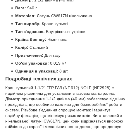
Діаметр:
1 1/2 дюйма (40 мм)
Вага:
940 г
Матеріал:
Латунь CW617N нікельована
Тип виробу:
Крани кульові
Тип з'єднання:
Внутрішня-внутрішня
Країна бренду:
Німеччина
Колір:
Стальний
Призначення:
Для газу
Об'єм упаковки:
0,019 м³
Одиниця в упаковці:
8 шт.
Подробиці технічних даних
Кран кульовий 1-1/2" ГГР ГАЗ (NF.612) NOLF (NF2928) є
надійним рішенням для установки в газових магістралях.
Діаметр приєднання 1-1/2 дюйма (40 мм) забезпечує відмінну
прохідність, що особливо важливо для безперебійної роботи
систем. Різьбове з'єднання спрощує монтаж і гарантує
надійну фіксацію, що мінімізує ризик витоків. Виготовлений з
нікельованої латуні CW617N, цей кран відрізняється високою
стійкістю до корозії і механічних пошкоджень, що продовжує