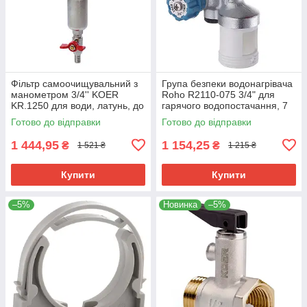
Фільтр самоочищувальний з
Група безпеки водонагрівача
манометром 3/4'' KOER
Roho R2110-075 3/4" для
KR.1250 для води, латунь, до
гарячого водопостачання, 7
10 бар (KR2657)
бар (RO0163)
Готово до відправки
Готово до відправки
1 444,95
1 154,25
₴
₴
1 521 ₴
1 215 ₴
Купити
Купити
–5%
Новинка
–5%