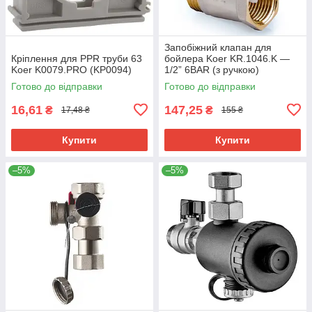
Запобіжний клапан для
Кріплення для PPR труби 63
бойлера Koer KR.1046.K —
Koer K0079.PRO (KP0094)
1/2” 6BAR (з ручкою)
(KR4764)
Готово до відправки
Готово до відправки
16,61
147,25
₴
₴
17,48 ₴
155 ₴
Купити
Купити
–5%
–5%