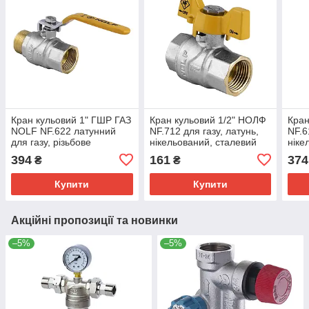
Кран кульовий 1" ГШР ГАЗ
Кран кульовий 1/2" НОЛФ
Кран
NOLF NF.622 латунний
NF.712 для газу, латунь,
NF.6
для газу, різьбове
нікельований, сталевий
ніке
з'єднання (NF2938)
(NF2945)
(NF2
394
161
374
₴
₴
Купити
Купити
Акційні пропозиції та новинки
–5%
–5%