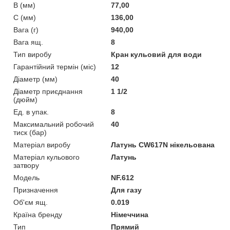
B (мм)
77,00
C (мм)
136,00
Вага (г)
940,00
Вага ящ.
8
Тип виробу
Кран кульовий для води
Гарантійний термін (міс)
12
Діаметр (мм)
40
Діаметр приєднання
1 1/2
(дюйм)
Ед. в упак.
8
Максимальний робочий
40
тиск (бар)
Матеріал виробу
Латунь CW617N нікельована
Матеріал кульового
Латунь
затвору
Мoдель
NF.612
Призначення
Для газу
Об'єм ящ.
0.019
Країна бренду
Німеччина
Тип
Прямий