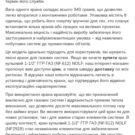
термін його служби.
Вага одного крана складає всього 940 грамів, що дозволяє
легко впоратися з монтажними роботами. Упаковка містить 8
одиниць, що робить його покупку зручною для тих, хто планує
встановити кілька кранів або працює на великих проектах.
Максимальна міцність і надійність виробу забезпечує його
застосування в найрізноманітніших умовах – від невеликих
побутових систем до промислових об'єктів.
Ця модель ідеально підходить для користувачів, які шукають
якісні крани для газових систем. Якщо ви хочете
купити
кран
кульовий 1-1/2" ГГР ГАЗ (NF.612) NOLF, наш інтернет-магазин
пропонує вам доступні
ціни
, а також швидку
доставку
по всіх
регіонах. В відгуках наші клієнти відзначають легкість в
установці і довговічність крана, що підтверджує його відмінні
експлуатаційні характеристики.
При використанні крана враховуйте, що він призначений
виключно для газових систем і відрізняється прямим типом
виконання, що дозволяє досягти максимального потоку газу
без зайвих втрат. Ви зможете використовувати цей кран як для
нових установок, так і для заміни старих елементів системи. В
цьому контексті, кран кульовий 1-1/2" ГГР ГАЗ (NF.612) NOLF
(NF2928) стає незамінним елементом для забезпечення
безпечної і ефективної роботи газопостачання. Не упустіть