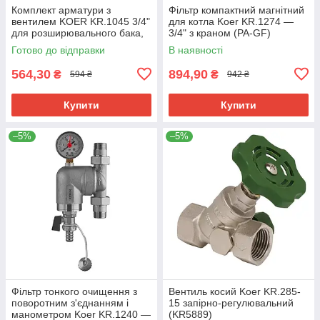
Комплект арматури з
Фільтр компактний магнітний
вентилем KOER KR.1045 3/4"
для котла Koer KR.1274 —
для розширювального бака,
3/4" з краном (PA-GF)
латунь, нікель (KR3112)
(KR5679)
Готово до відправки
В наявності
564,30
894,90
₴
₴
594 ₴
942 ₴
Купити
Купити
–5%
–5%
Фільтр тонкого очищення з
Вентиль косий Koer KR.285-
поворотним з'єднанням і
15 запірно-регулювальний
манометром Koer KR.1240 —
(KR5889)