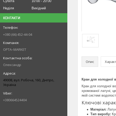
Субота
10:00
20:00
Неділя
Вихідний
КОНТАКТИ
+380 (66) 452-44-04
OPTA–MARKET
Опис
Харак
Олександр
Кран для холодної в
49008, вул. Робоча, 160, Дніпро,
Україна
Кран для холодної во
хромованої латуні, це
якій системі водопос
+380664524404
Ключові хара
Матеріал:
Лату
Тип виробу:
Кр