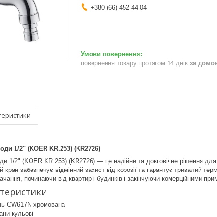
+380 (66) 452-44-04
повернення товару протягом 14 днів
за домо
теристики
оди 1/2" (KOER KR.253) (KR2726)
ди 1/2" (KOER KR.253) (KR2726) — це надійне та довговічне рішення для
й кран забезпечує відмінний захист від корозії та гарантує тривалий тер
тачання, починаючи від квартир і будинків і закінчуючи комерційними пр
ктеристики
нь CW617N хромована
ани кульові