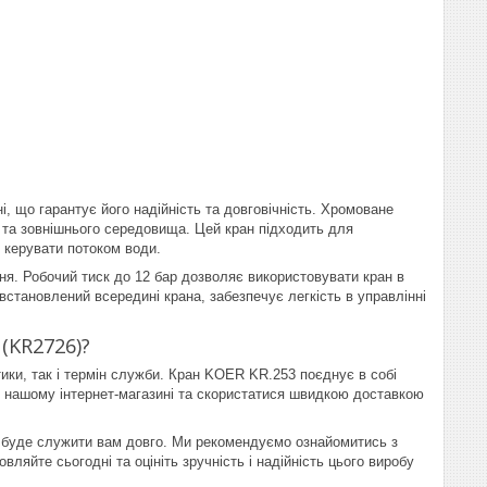
, що гарантує його надійність та довговічність. Хромоване
и та зовнішнього середовища. Цей кран підходить для
 керувати потоком води.
я. Робочий тиск до 12 бар дозволяє використовувати кран в
встановлений всередині крана, забезпечує легкість в управлінні
(KR2726)?
ики, так і термін служби. Кран KOER KR.253 поєднує в собі
в нашому інтернет-магазині та скористатися швидкою доставкою
ін буде служити вам довго. Ми рекомендуємо ознайомитись з
ляйте сьогодні та оцініть зручність і надійність цього виробу