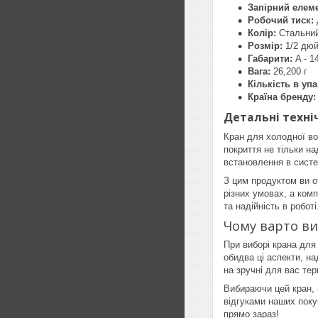
Запірний елеме
Робочий тиск:
Колір:
Стальни
Розмір:
1/2 дю
Габарити:
A - 1
Вага:
26,200 г
Кількість в упа
Країна бренду:
Детальні техніч
Кран для холодної во
покриття не тільки н
встановлення в систе
З цим продуктом ви о
різних умовах, а ком
та надійність в роботі
Чому варто виб
При виборі крана для
обидва ці аспекти, н
на зручні для вас тер
Вибираючи цей кран, 
відгуками наших покуп
прямо зараз!