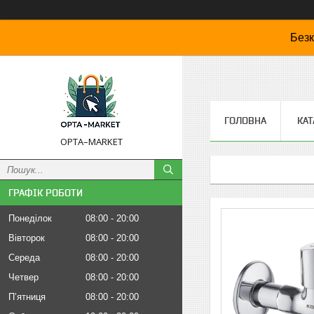
Безк
ГОЛОВНА
КАТ
OPTA–MARKET
ГРАФІК РОБОТИ
Понеділок
08:00
20:00
Вівторок
08:00
20:00
Середа
08:00
20:00
Четвер
08:00
20:00
Пʼятниця
08:00
20:00