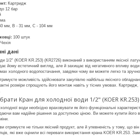
нт:
Картридж
до 12 бар
й
йма
40 мм, B - 31 мм, C - 104 мм
ковці:
100 штук
Чехія
ні дані
ди 1/2" (KOER KR.253) (KR2726) виконаний з використанням якісної латуні
адає йому естетичний вигляд, але й захищає від негативного впливу вод
мах холодного водопостачання, завдяки чому ви можете легко та зручно
тримуєте можливість здійснювати закупівлю найбільш якісного обладнанн
пактні розміри спрощують його монтаж навіть у тісних умовах. Картридж, 
.
рати Кран для холодної води 1/2" (KOER KR.253) 
 холодної води необхідно враховувати як його функціональні характерист
адаючи вам надійне рішення за доступною ціною. Ви можете купити його 
міни.
ви отримуєте не тільки якісний продукт, але й упевненість у тому, що в
ців, які вже оцінили всі переваги використання крана KOER KR.253. Замов