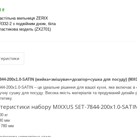
1 ₴
астільна мильниця ZERIX
R332-2 з подвійним дном, біла
ластикова модель (ZX2701)
теристики
844-200x1.0-SATIN (мийка+змішувач+дозатор+сушка для посуду) (MX0
4-200x1.0-SATIN – це ідеальне рішення для вашої кухні, яке включає в
учну сушку для посуду. Висока якість матеріалів та продуманий дизайн р
тетику.
теристики набору MIXXUS SET-7844-200x1.0-SATI
00 кг
00 мм
 780 мм
онікелева нержавіюча сталь