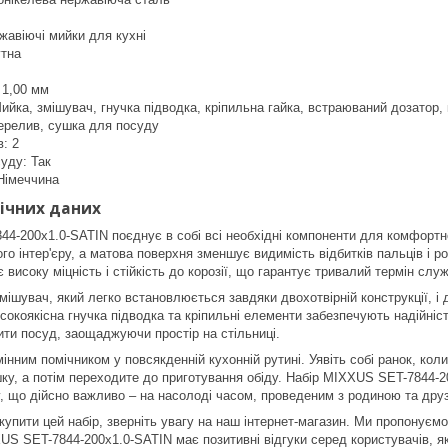
жавіючі мийки для кухні
тна
 1,00 мм
ийка, змішувач, гнучка підводка, кріпильна гайка, встраюваний дозатор,
ерелив, сушка для посуду
в: 2
уду: Так
Німеччина
ічних даних
4-200x1.0-SATIN поєднує в собі всі необхідні компоненти для комфортно
ого інтер'єру, а матова поверхня зменшує видимість відбитків пальців і 
 високу міцність і стійкість до корозії, що гарантує тривалий термін слу
мішувач, який легко встановлюється завдяки двохотвірній конструкції, і 
исокоякісна гнучка підводка та кріпильні елементи забезпечують надійніс
ти посуд, заощаджуючи простір на стільниці.
мінним помічником у повсякденній кухонній рутині. Уявіть собі ранок, ко
шку, а потім переходите до приготування обіду. Набір MIXXUS SET-7844-
, що дійсно важливо – на насолоді часом, проведеним з родиною та дру
упити цей набір, зверніть увагу на наш інтернет-магазин. Ми пропонуємо 
US SET-7844-200x1.0-SATIN має позитивні відгуки серед користувачів, які