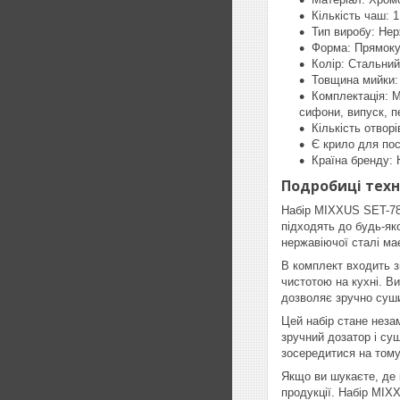
Кількість чаш: 1
Тип виробу: Нер
Форма: Прямоку
Колір: Стальний
Товщина мийки:
Комплектація: М
сифони, випуск, п
Кількість отворі
Є крило для пос
Країна бренду: 
Подробиці техн
Набір MIXXUS SET-784
підходять до будь-як
нержавіючої сталі має
В комплект входить з
чистотою на кухні. В
дозволяє зручно суши
Цей набір стане неза
зручний дозатор і су
зосередитися на тому
Якщо ви шукаєте, де к
продукції. Набір MIXX