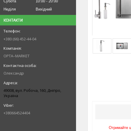
Субота
10:00
20:00
Неділя
Вихідний
КОНТАКТИ
+380 (66) 452-44-04
OPTA–MARKET
Олександр
49008, вул. Робоча, 160, Дніпро,
Україна
+380664524404
Отримайте ц