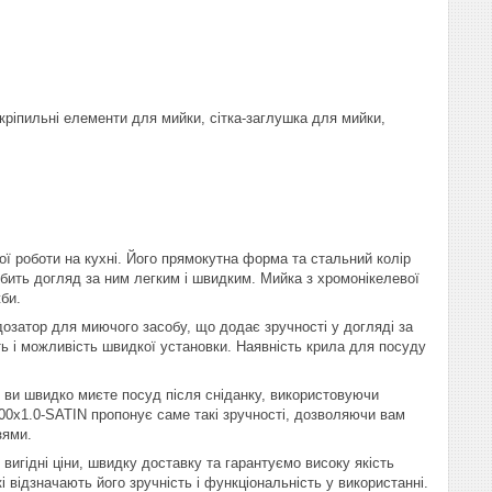
 кріпильні елементи для мийки, сітка-заглушка для мийки,
ї роботи на кухні. Його прямокутна форма та стальний колір
робить догляд за ним легким і швидким. Мийка з хромонікелевої
жби.
дозатор для миючого засобу, що додає зручності у догляді за
ть і можливість швидкої установки. Наявність крила для посуду
ли ви швидко миєте посуд після сніданку, використовуючи
200x1.0-SATIN пропонує саме такі зручності, дозволяючи вам
зями.
вигідні ціни, швидку доставку та гарантуємо високу якість
 відзначають його зручність і функціональність у використанні.