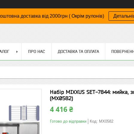
оштовна доставка від 2000грн ( Окрім рулонів)
Детальн
АЛОГ
ПРО НАС
ДОСТАВКА ТА ОПЛАТА
ПОВЕРНЕНН
Набір MIXXUS SET-7844: мийка, з
(MX0582)
4 416 ₴
Готово до відправки
Код:
MX0582