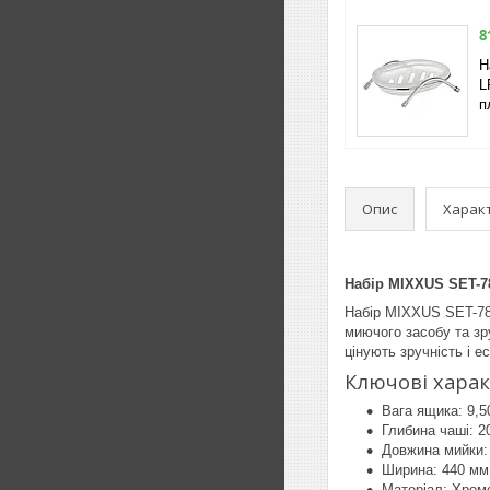
8
Н
L
п
Опис
Харак
Набір MIXXUS SET-7
Набір MIXXUS SET-784
миючого засобу та зр
цінують зручність і ес
Ключові харак
Вага ящика: 9,5
Глибина чаші: 2
Довжина мийки:
Ширина: 440 мм
Матеріал: Хром