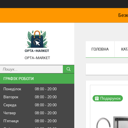
Безк
ГОЛОВНА
КАТ
OPTA–MARKET
ГРАФІК РОБОТИ
Понеділок
08:00
20:00
Вівторок
08:00
20:00
Подарунок
Середа
08:00
20:00
Четвер
08:00
20:00
Пʼятниця
08:00
20:00