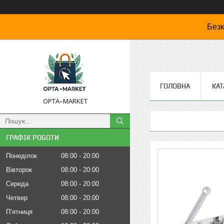
Безк
ГОЛОВНА
КАТ
OPTA–MARKET
ГРАФІК РОБОТИ
Понеділок
08:00
20:00
Вівторок
08:00
20:00
Середа
08:00
20:00
Четвер
08:00
20:00
Пʼятниця
08:00
20:00