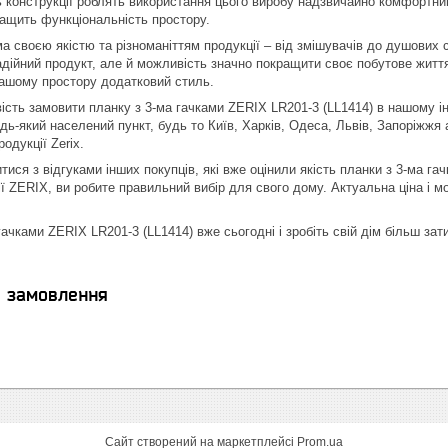
ь конструкції роблять використання цього виробу надзвичайно комфортним
ращить функціональність простору.
а своєю якістю та різноманіттям продукції – від змішувачів до душових
дійний продукт, але й можливість значно покращити своє побутове житт
вашому простору додатковий стиль.
ість замовити планку з 3-ма гачками ZERIX LR201-3 (LL1414) в нашому ін
дь-який населений пункт, будь то Київ, Харків, Одеса, Львів, Запоріжжя
одукції Zerix.
тися з відгуками інших покупців, які вже оцінили якість планки з 3-ма 
ії ZERIX, ви робите правильний вибір для свого дому. Актуальна ціна і
гачками ZERIX LR201-3 (LL1414) вже сьогодні і зробіть свій дім більш за
я замовлення
Сайт створений на маркетплейсі
Prom.ua