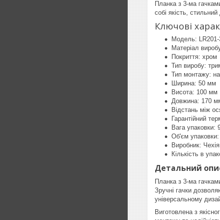
Планка з 3-ма гачкам
собі якість, стильний
Ключові хара
Модель: LR201-
Матеріал вироб
Покриття: хром
Тип виробу: три
Тип монтажу: на
Ширина: 50 мм
Висота: 100 мм
Довжина: 170 м
Відстань між ос
Гарантійний терм
Вага упаковки: 9
Об'єм упаковки:
Виробник: Чехія
Кількість в упак
Детальний опи
Планка з 3-ма гачками
Зручні гачки дозволя
універсальному дизай
Виготовлена з якісно