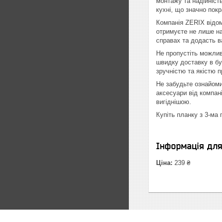
монтажу та надійніст
кухні, що значно пок
Компанія ZERIX відом
отримуєте не лише на
справах та додасть 
Не пропустіть можлив
швидку доставку в бу
зручністю та якістю пр
Не забудьте ознайоми
аксесуари від компан
вигіднішою.
Купіть планку з 3-ма 
Інформація дл
Ціна:
239 ₴