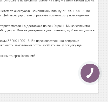
. Ви можете встановити планку на стіну у ванній кімнаті або на
 систем та аксесуарів. Замовляючи планку ZERIX LR201-3, ви
я. Цей аксесуар стане справжнім помічником у повсякденних
тернет-магазині з доставкою по всій Україні. Ми забезпечимо
 або Дніпро. Вам не доведеться довго чекати, щоб насолодитися
гачками ZERIX LR201-3. Ви переконаєтеся, що обираючи
 можливість замовлення оптом зроблять вашу покупку ще
тишним та організованим!