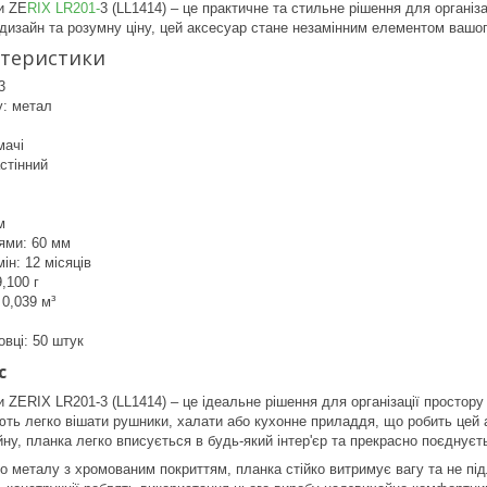
и ZE
RIX LR201-
3 (LL1414) – це практичне та стильне рішення для організа
 дизайн та розумну ціну, цей аксесуар стане незамінним елементом вашого
ктеристики
3
у: метал
мачі
стінний
м
ями: 60 мм
ін: 12 місяців
,100 г
 0,039 м³
овці: 50 штук
с
 ZERIX LR201-3 (LL1414) – це ідеальне рішення для організації простору 
ють легко вішати рушники, халати або кухонне приладдя, що робить цей
ну, планка легко вписується в будь-який інтер'єр та прекрасно поєднує
го металу з хромованим покриттям, планка стійко витримує вагу та не під