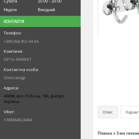
Субота
10:00
20:00
Неділя
Вихідний
КОНТАКТИ
+380 (66) 452-44-04
OPTA–MARKET
Олександр
49008, вул. Робоча, 160, Дніпро,
Україна
Опис
Харак
+380664524404
Планка з 3-ма гачка