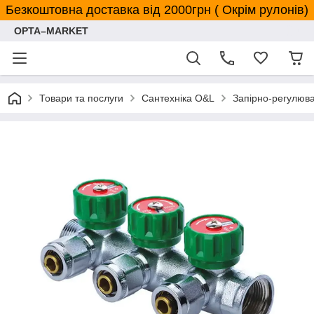
Безкоштовна доставка від 2000грн ( Окрім рулонів)
OPTA–MARKET
Товари та послуги
Сантехніка O&L
Запірно-регулюв