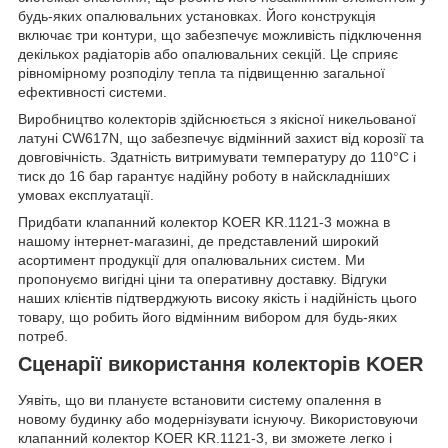
будь-яких опалювальних установках. Його конструкція
включає три контури, що забезпечує можливість підключення
декількох радіаторів або опалювальних секцій. Це сприяє
рівномірному розподілу тепла та підвищенню загальної
ефективності системи.
Виробництво колекторів здійснюється з якісної никельованої
латуні CW617N, що забезпечує відмінний захист від корозії та
довговічність. Здатність витримувати температуру до 110°С і
тиск до 16 бар гарантує надійну роботу в найскладніших
умовах експлуатації.
Придбати клапанний колектор KOER KR.1121-3 можна в
нашому інтернет-магазині, де представлений широкий
асортимент продукції для опалювальних систем. Ми
пропонуємо вигідні ціни та оперативну доставку. Відгуки
наших клієнтів підтверджують високу якість і надійність цього
товару, що робить його відмінним вибором для будь-яких
потреб.
Сценарії використання колекторів KOER
Уявіть, що ви плануєте встановити систему опалення в
новому будинку або модернізувати існуючу. Використовуючи
клапанний колектор KOER KR.1121-3, ви зможете легко і