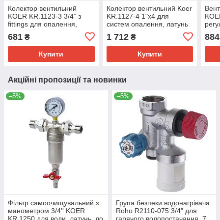
Колектор вентильний
Колектор вентильний Koer
Вент
KOER KR.1123-3 3/4” з
KR.1127-4 1"x4 для
KOER
fittings для опалення,
систем опалення, латунь
рег
латунь (KR2830)
4 Ways (KR4948)
опал
681
1 712
884
₴
₴
(KR2
Купити
Купити
Акційні пропозиції та новинки
–5%
–5%
Фільтр самоочищувальний з
Група безпеки водонагрівача
манометром 3/4'' KOER
Roho R2110-075 3/4" для
KR.1250 для води, латунь, до
гарячого водопостачання, 7