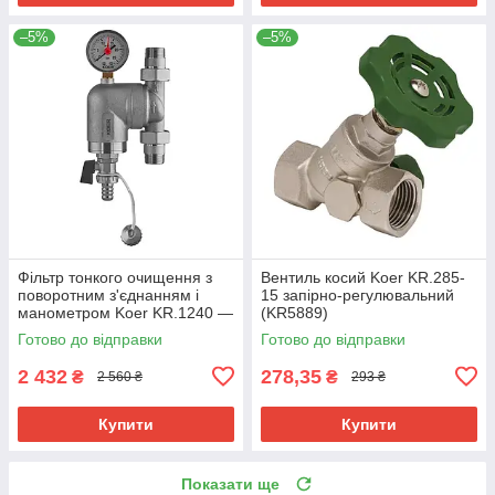
–5%
–5%
Фільтр тонкого очищення з
Вентиль косий Koer KR.285-
поворотним з'єднанням і
15 запірно-регулювальний
манометром Koer KR.1240 —
(KR5889)
3/4" (KR5879)
Готово до відправки
Готово до відправки
2 432
278,35
₴
₴
2 560 ₴
293 ₴
Купити
Купити
Показати ще