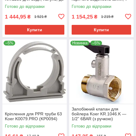
10 бар (KR2657)
бар (RO0163)
Готово до відправки
Готово до відправки
1 444,95
1 154,25
₴
₴
1 521 ₴
1 215 ₴
Купити
Купити
–5%
Новинка
–5%
Запобіжний клапан для
Кріплення для PPR труби 63
бойлера Koer KR.1046.K —
Koer K0079.PRO (KP0094)
1/2” 6BAR (з ручкою)
(KR4764)
Готово до відправки
Готово до відправки