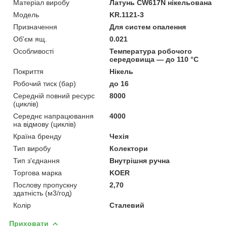
Матеріал виробу
Латунь CW617N нікельована
Мoдель
KR.1121-3
Призначення
Для систем опалення
Об'єм ящ.
0.021
Особливості
Температура робочого
середовища — до 110 °C
Покриття
Нікель
Робочий тиск (бар)
до 16
Середній повний ресурс
8000
(циклів)
Середнє напрацювання
4000
на відмову (циклів)
Країна бренду
Чехія
Тип виробу
Колектори
Тип з'єднання
Внутрішня ручна
Торгова марка
KOER
Послову пропускну
2,70
здатність (м3/год)
Колір
Сталевий
Приховати