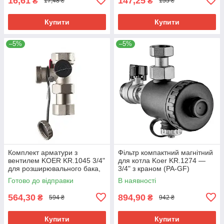
16,61
147,25
₴
₴
17,48 ₴
155 ₴
Купити
Купити
–5%
–5%
Комплект арматури з
Фільтр компактний магнітний
вентилем KOER KR.1045 3/4"
для котла Koer KR.1274 —
для розширювального бака,
3/4" з краном (PA-GF)
латунь, нікель (KR3112)
(KR5679)
Готово до відправки
В наявності
564,30
894,90
₴
₴
594 ₴
942 ₴
Купити
Купити