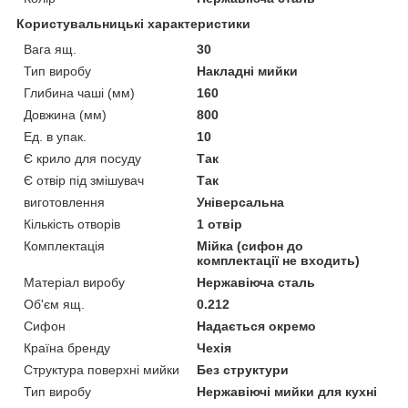
Користувальницькі характеристики
Вага ящ.
30
Тип виробу
Накладні мийки
Глибина чаші (мм)
160
Довжина (мм)
800
Ед. в упак.
10
Є крило для посуду
Так
Є отвір під змішувач
Так
виготовлення
Універсальна
Кількість отворів
1 отвір
Комплектація
Мійка (сифон до
комплектації не входить)
Матеріал виробу
Нержавіюча сталь
Об'єм ящ.
0.212
Сифон
Надається окремо
Країна бренду
Чехія
Структура поверхні мийки
Без структури
Тип виробу
Нержавіючі мийки для кухні