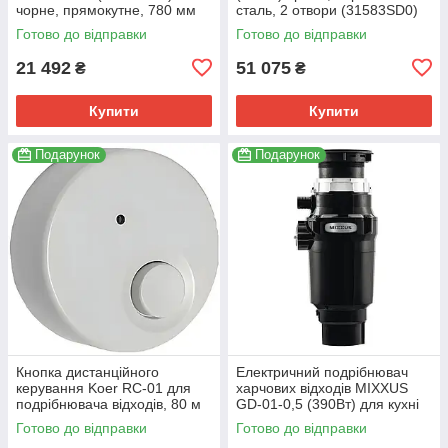
чорне, прямокутне, 780 мм
сталь, 2 отвори (31583SD0)
(31652AP0)
Готово до відправки
Готово до відправки
21 492
51 075
₴
₴
Купити
Купити
Подарунок
Подарунок
Кнопка дистанційного
Електричний подрібнювач
керування Koer RC-01 для
харчових відходів MIXXUS
подрібнювача відходів, 80 м
GD-01-0,5 (390Вт) для кухні
(KR4914)
(MX1568)
Готово до відправки
Готово до відправки