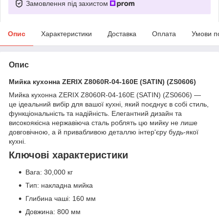
Замовлення під захистом
Опис
Характеристики
Доставка
Оплата
Умови п
Опис
Мийка кухонна ZERIX Z8060R-04-160E (SATIN) (ZS0606)
Мийка кухонна ZERIX Z8060R-04-160E (SATIN) (ZS0606) —
це ідеальний вибір для вашої кухні, який поєднує в собі стиль,
функціональність та надійність. Елегантний дизайн та
високоякісна нержавіюча сталь роблять цю мийку не лише
довговічною, а й привабливою деталлю інтер'єру будь-якої
кухні.
Ключові характеристики
Вага: 30,000 кг
Тип: накладна мийка
Глибина чаші: 160 мм
Довжина: 800 мм