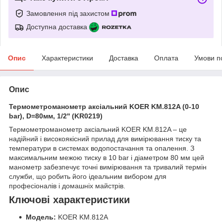
Замовлення під захистом
Доступна доставка
Опис
Характеристики
Доставка
Оплата
Умови п
Опис
Термометроманометр аксіальний KOER KM.812A (0-10
bar), D=80мм, 1/2'' (KR0219)
Термометроманометр аксіальний KOER KM.812A – це
надійний і високоякісний прилад для вимірювання тиску та
температури в системах водопостачання та опалення. З
максимальним межою тиску в 10 bar і діаметром 80 мм цей
манометр забезпечує точні вимірювання та тривалий термін
служби, що робить його ідеальним вибором для
професіоналів і домашніх майстрів.
Ключові характеристики
Модель:
KOER KM.812A