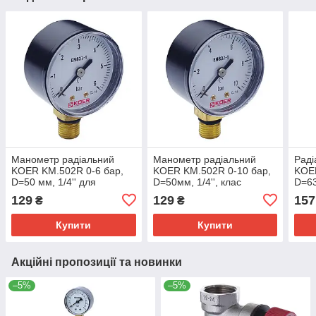
Манометр радіальний
Манометр радіальний
Раді
KOER KM.502R 0-6 бар,
KOER KM.502R 0-10 бар,
KOER
D=50 мм, 1/4'' для
D=50мм, 1/4'', клас
D=63
трубопроводів (KR0208)
точності 1,6 (KR0209)
1,6 
129
129
157
₴
₴
Купити
Купити
Акційні пропозиції та новинки
–5%
–5%