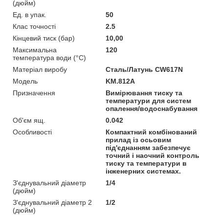
(дюйм)
Ед. в упак.
50
Клас точності
2.5
Кінцевий тиск (бар)
10,00
Максимальна
120
температура води (°C)
Матеріал виробу
Сталь/Латунь CW617N
Мoдель
KM.812A
Призначення
Вимірювання тиску та
температури для систем
опалення/водоснабування
Об'єм ящ.
0.042
Особливості
Компактний комбінований
прилад із осьовим
під'єднанням забезпечує
точний і наочний контроль
тиску та температури в
інженерних системах.
З'єднувальний діаметр
1/4
(дюйм)
З'єднувальний діаметр 2
1/2
(дюйм)