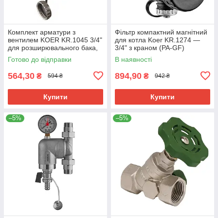
Комплект арматури з
Фільтр компактний магнітний
вентилем KOER KR.1045 3/4"
для котла Koer KR.1274 —
для розширювального бака,
3/4" з краном (PA-GF)
латунь, нікель (KR3112)
(KR5679)
Готово до відправки
В наявності
564,30
894,90
₴
₴
594 ₴
942 ₴
Купити
Купити
–5%
–5%