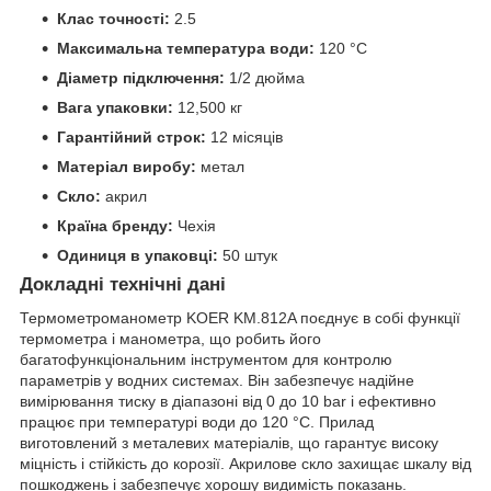
Клас точності:
2.5
Максимальна температура води:
120 °C
Діаметр підключення:
1/2 дюйма
Вага упаковки:
12,500 кг
Гарантійний строк:
12 місяців
Матеріал виробу:
метал
Скло:
акрил
Країна бренду:
Чехія
Одиниця в упаковці:
50 штук
Докладні технічні дані
Термометроманометр KOER KM.812A поєднує в собі функції
термометра і манометра, що робить його
багатофункціональним інструментом для контролю
параметрів у водних системах. Він забезпечує надійне
вимірювання тиску в діапазоні від 0 до 10 bar і ефективно
працює при температурі води до 120 °C. Прилад
виготовлений з металевих матеріалів, що гарантує високу
міцність і стійкість до корозії. Акрилове скло захищає шкалу від
пошкоджень і забезпечує хорошу видимість показань.