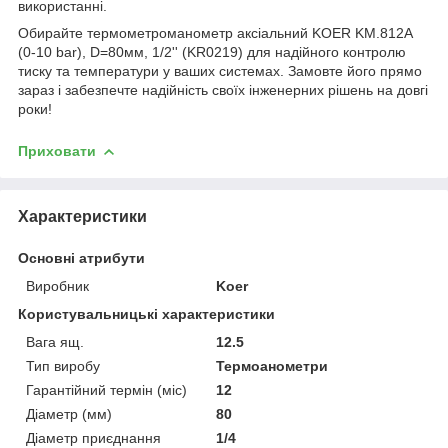
використанні.
Обирайте термометроманометр аксіальний KOER KM.812A
(0-10 bar), D=80мм, 1/2'' (KR0219) для надійного контролю
тиску та температури у ваших системах. Замовте його прямо
зараз і забезпечте надійність своїх інженерних рішень на довгі
роки!
Приховати
Характеристики
Основні атрибути
Виробник
Koer
Користувальницькі характеристики
Вага ящ.
12.5
Тип виробу
Термоанометри
Гарантійний термін (міс)
12
Діаметр (мм)
80
Діаметр приєднання
1/4