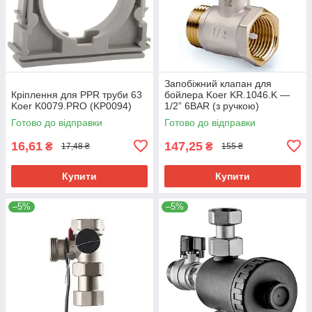
Запобіжний клапан для
Кріплення для PPR труби 63
бойлера Koer KR.1046.K —
Koer K0079.PRO (KP0094)
1/2” 6BAR (з ручкою)
(KR4764)
Готово до відправки
Готово до відправки
16,61
147,25
₴
₴
17,48 ₴
155 ₴
Купити
Купити
–5%
–5%