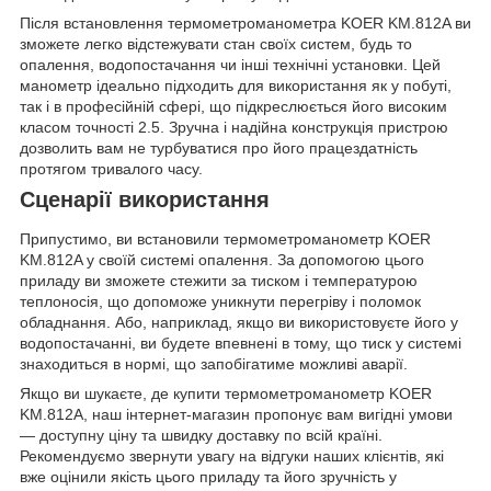
Після встановлення термометроманометра KOER KM.812A ви
зможете легко відстежувати стан своїх систем, будь то
опалення, водопостачання чи інші технічні установки. Цей
манометр ідеально підходить для використання як у побуті,
так і в професійній сфері, що підкреслюється його високим
класом точності 2.5. Зручна і надійна конструкція пристрою
дозволить вам не турбуватися про його працездатність
протягом тривалого часу.
Сценарії використання
Припустимо, ви встановили термометроманометр KOER
KM.812A у своїй системі опалення. За допомогою цього
приладу ви зможете стежити за тиском і температурою
теплоносія, що допоможе уникнути перегріву і поломок
обладнання. Або, наприклад, якщо ви використовуєте його у
водопостачанні, ви будете впевнені в тому, що тиск у системі
знаходиться в нормі, що запобігатиме можливі аварії.
Якщо ви шукаєте, де купити термометроманометр KOER
KM.812A, наш інтернет-магазин пропонує вам вигідні умови
— доступну ціну та швидку доставку по всій країні.
Рекомендуємо звернути увагу на відгуки наших клієнтів, які
вже оцінили якість цього приладу та його зручність у