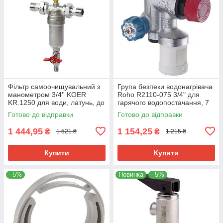
Фільтр самоочищувальний з
Група безпеки водонагрівача
манометром 3/4'' KOER
Roho R2110-075 3/4" для
KR.1250 для води, латунь, до
гарячого водопостачання, 7
10 бар (KR2657)
бар (RO0163)
Готово до відправки
Готово до відправки
1 444,95
1 154,25
₴
₴
1 521 ₴
1 215 ₴
Купити
Купити
–5%
Новинка
–5%