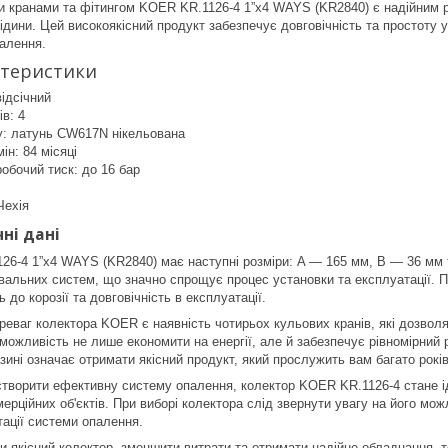
и кранами та фітингом KOER KR.1126-4 1”x4 WAYS (KR2840) є надійним р
ідини. Цей високоякісний продукт забезпечує довговічність та простоту 
алення.
ктеристики
відсічний
ів: 4
у: латунь CW617N нікельована
ін: 84 місяці
обочий тиск: до 16 бар
Чехія
ні дані
6-4 1”x4 WAYS (KR2840) має наступні розміри: A — 165 мм, B — 36 мм 
альних систем, що значно спрощує процес установки та експлуатації. П
ь до корозії та довговічність в експлуатації.
реваг колектора KOER є наявність чотирьох кульових кранів, які дозволя
можливість не лише економити на енергії, але й забезпечує рівномірний
зині означає отримати якісний продукт, який прослужить вам багато років
 створити ефективну систему опалення, колектор KOER KR.1126-4 стане 
мерційних об'єктів. При виборі колектора слід звернути увагу на його м
тації системи опалення.
и якісний колектор, зменшити витрати та отримати надійне обладнання, 