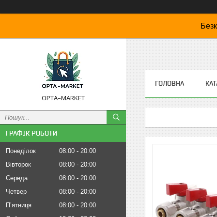
Безк
ГОЛОВНА
КАТ
OPTA–MARKET
ГРАФІК РОБОТИ
Понеділок
08:00
20:00
Вівторок
08:00
20:00
Середа
08:00
20:00
Четвер
08:00
20:00
Пʼятниця
08:00
20:00