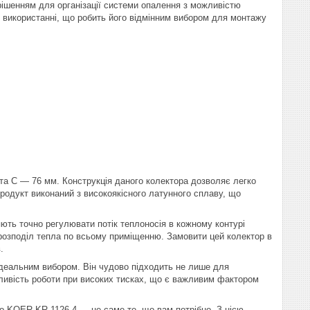
ішенням для організації системи опалення з можливістю
у використанні, що робить його відмінним вибором для монтажу
та C — 76 мм. Конструкція даного колектора дозволяє легко
родукт виконаний з високоякісного латунного сплаву, що
ють точно регулювати потік теплоносія в кожному контурі
 розподіл тепла по всьому приміщенню. Замовити цей колектор в
.
ідеальним вибором. Він чудово підходить не лише для
ожливість роботи при високих тисках, що є важливим фактором
то KOER KR.1126-4 — це саме те, що вам потрібно. З цією