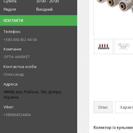
Субота
10:00
20:00
Неділя
Вихідний
КОНТАКТИ
+380 (66) 452-44-04
OPTA–MARKET
Олександр
49008, вул. Робоча, 160, Дніпро,
Україна
Опис
Харак
+380664524404
Колектор із кульов