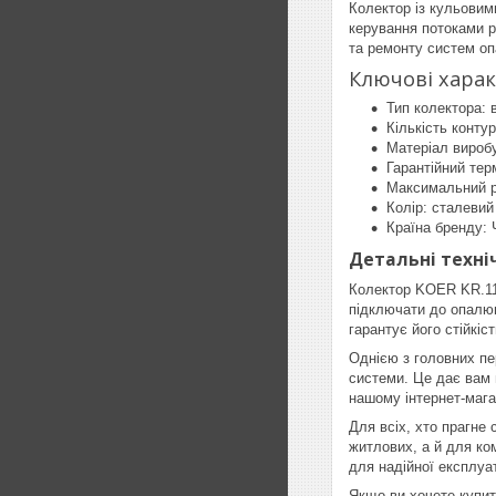
Колектор із кульовим
керування потоками р
та ремонту систем оп
Ключові хара
Тип колектора: 
Кількість контур
Матеріал вироб
Гарантійний терм
Максимальний р
Колір: сталевий
Країна бренду: 
Детальні техніч
Колектор KOER KR.112
підключати до опалюв
гарантує його стійкіст
Однією з головних пе
системи. Це дає вам 
нашому інтернет-мага
Для всіх, хто прагне
житлових, а й для ко
для надійної експлуа
Якщо ви хочете купит