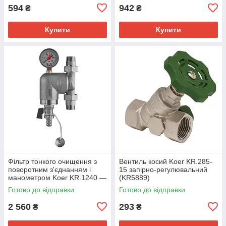
594
942
₴
₴
Купити
Купити
Фільтр тонкого очищення з
Вентиль косий Koer KR.285-
поворотним з'єднанням і
15 запірно-регулювальний
манометром Koer KR.1240 —
(KR5889)
3/4" (KR5879)
Готово до відправки
Готово до відправки
2 560
293
₴
₴