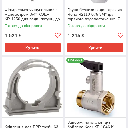
Фільтр самоочищувальний з
Група безпеки водонагрівача
манометром 3/4'' KOER
Roho R2110-075 3/4" для
KR.1250 для води, латунь, до
гарячого водопостачання, 7
10 бар (KR2657)
бар (RO0163)
Готово до відправки
Готово до відправки
1 521
1 215
₴
₴
Купити
Купити
Новинка
Запобіжний клапан для
Кріплення для PPR труби 63
бойлера Koer KR.1046.K —