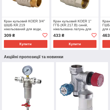
Кран кульовий KOER 3/4"
Кран кульовий KOER 1"
Кран
ШШБ KR.219
ГГБ (KR.217.B) синій,
ГШБ 
нікельований для води,
нікельована латунь для
для 
латунь (KR0158)
води, до 20 бар (KR2718)
(KR0
309
433
463
₴
₴
Купити
Купити
Акційні пропозиції та новинки