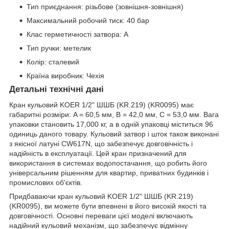
Тип приєднання: різьбове (зовнішня-зовнішня)
Максимальний робочий тиск: 40 бар
Клас герметичності затвора: А
Тип ручки: метелик
Колір: сталевий
Країна виробник: Чехія
Детальні технічні дані
Кран кульовий KOER 1/2" ШШБ (KR.219) (KR0095) має
габаритні розміри: A = 60,5 мм, B = 42,0 мм, C = 53,0 мм. Вага
упаковки становить 17,000 кг, а в одній упаковці міститься 96
одиниць даного товару. Кульовий затвор і шток також виконані
з якісної латуні CW617N, що забезпечує довговічність і
надійність в експлуатації. Цей кран призначений для
використання в системах водопостачання, що робить його
універсальним рішенням для квартир, приватних будинків і
промислових об'єктів.
Придбаваючи кран кульовий KOER 1/2" ШШБ (KR.219)
(KR0095), ви можете бути впевнені в його високій якості та
довговічності. Основні переваги цієї моделі включають
надійний кульовий механізм, що забезпечує відмінну