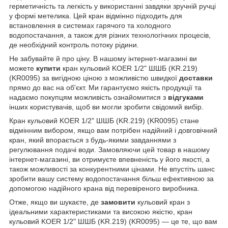
герметичність та легкість у використанні завдяки зручній ручці
у формі метелика. Цей кран відмінно підходить для
встановлення в системах гарячого та холодного
водопостачання, а також для різних технологічних процесів,
де необхідний контроль потоку рідини.
Не забувайте й про ціну. В нашому інтернет-магазині ви
можете
купити
кран кульовий KOER 1/2" ШШБ (KR.219)
(KR0095) за вигідною ціною з можливістю швидкої
доставки
прямо до вас на об'єкт. Ми гарантуємо якість продукції та
надаємо покупцям можливість ознайомитися з
відгуками
інших користувачів, щоб ви могли зробити свідомий вибір.
Кран кульовий KOER 1/2" ШШБ (KR.219) (KR0095) стане
відмінним вибором, якщо вам потрібен надійний і довговічний
кран, який впорається з будь-якими завданнями з
регулювання подачі води. Замовляючи цей товар в нашому
інтернет-магазині, ви отримуєте впевненість у його якості, а
також можливості за конкурентними цінами. Не впустіть шанс
зробити вашу систему водопостачання більш ефективною за
допомогою надійного крана від перевіреного виробника.
Отже, якщо ви шукаєте, де
замовити
кульовий кран з
ідеальними характеристиками та високою якістю, кран
кульовий KOER 1/2" ШШБ (KR.219) (KR0095) — це те, що вам