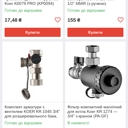
Koer K0079.PRO (KP0094)
1/2” 6BAR (з ручкою)
(KR4764)
Готово до відправки
Готово до відправки
17,48
155
₴
₴
Купити
Купити
Комплект арматури з
Фільтр компактний магнітний
вентилем KOER KR.1045 3/4"
для котла Koer KR.1274 —
для розширювального бака,
3/4" з краном (PA-GF)
латунь, нікель (KR3112)
(KR5679)
Готово до відправки
В наявності