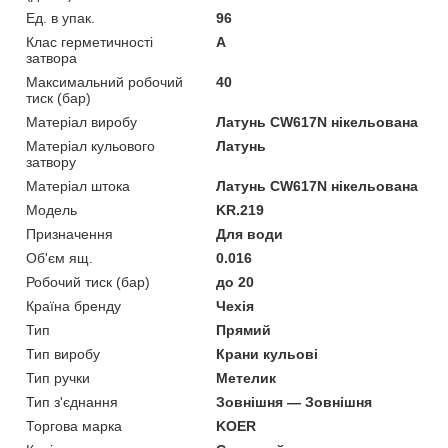
Ед. в упак.
96
Клас герметичності
А
затвора
Максимальний робочий
40
тиск (бар)
Матеріал виробу
Латунь CW617N нікельована
Матеріал кульового
Латунь
затвору
Матеріал штока
Латунь CW617N нікельована
Мoдель
KR.219
Призначення
Для води
Об'єм ящ.
0.016
Робочий тиск (бар)
до 20
Країна бренду
Чехія
Тип
Прямий
Тип виробу
Крани кульові
Тип ручки
Метелик
Тип з'єднання
Зовнішня — Зовнішня
Торгова марка
KOER