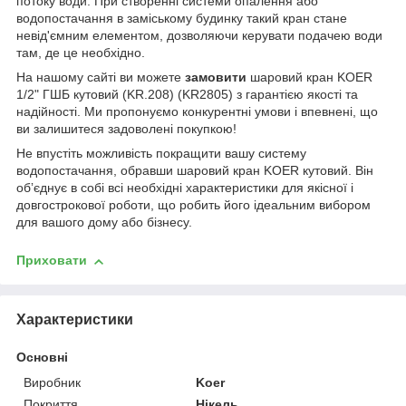
потоку води. При створенні системи опалення або
водопостачання в заміському будинку такий кран стане
невід'ємним елементом, дозволяючи керувати подачею води
там, де це необхідно.
На нашому сайті ви можете
замовити
шаровий кран KOER
1/2" ГШБ кутовий (KR.208) (KR2805) з гарантією якості та
надійності. Ми пропонуємо конкурентні умови і впевнені, що
ви залишитеся задоволені покупкою!
Не впустіть можливість покращити вашу систему
водопостачання, обравши шаровий кран KOER кутовий. Він
обʼєднує в собі всі необхідні характеристики для якісної і
довгострокової роботи, що робить його ідеальним вибором
для вашого дому або бізнесу.
Приховати
Характеристики
Основні
Виробник
Koer
Покриття
Нікель