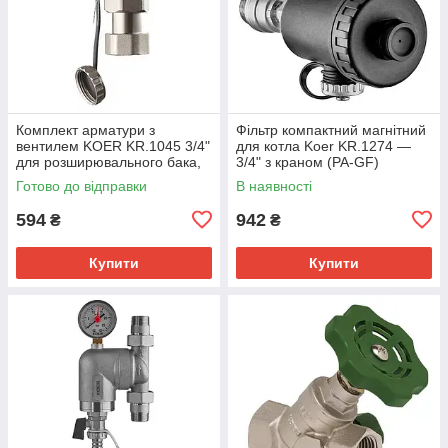
Комплект арматури з
Фільтр компактний магнітний
вентилем KOER KR.1045 3/4"
для котла Koer KR.1274 —
для розширювального бака,
3/4" з краном (PA-GF)
латунь, нікель (KR3112)
(KR5679)
Готово до відправки
В наявності
594
942
₴
₴
Купити
Купити