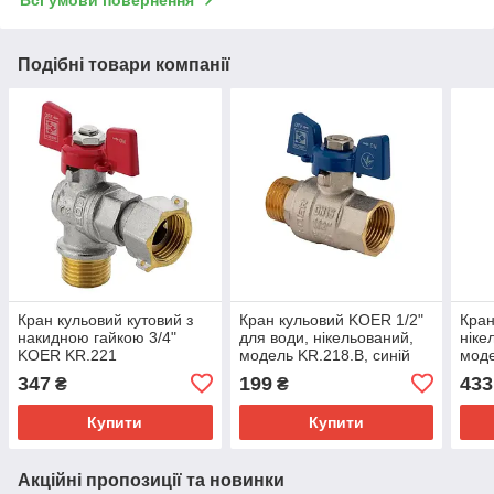
Всі умови повернення
Подібні товари компанії
Кран кульовий кутовий з
Кран кульовий KOER 1/2"
Кран
накидною гайкою 3/4"
для води, нікельований,
ніке
KOER KR.221
модель KR.218.B, синій
моде
нікельований для води
(KR2722)
(KR0
347
199
433
₴
₴
(KR0171)
Купити
Купити
Акційні пропозиції та новинки