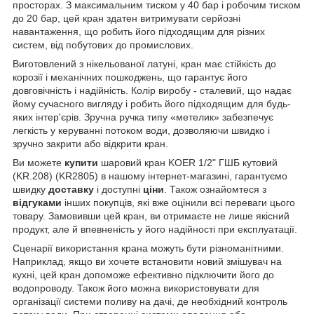
просторах. З максимальним тиском у 40 бар і робочим тиском
до 20 бар, цей кран здатен витримувати серйозні
навантаження, що робить його підходящим для різних
систем, від побутових до промислових.
Виготовлений з нікельованої латуні, кран має стійкість до
корозії і механічних пошкоджень, що гарантує його
довговічність і надійність. Колір виробу - сталевий, що надає
йому сучасного вигляду і робить його підходящим для будь-
яких інтер'єрів. Зручна ручка типу «метелик» забезпечує
легкість у керуванні потоком води, дозволяючи швидко і
зручно закрити або відкрити кран.
Ви можете
купити
шаровий кран KOER 1/2" ГШБ кутовий
(KR.208) (KR2805) в нашому інтернет-магазині, гарантуємо
швидку
доставку
і доступні
ціни
. Також ознайомтеся з
відгуками
інших покупців, які вже оцінили всі переваги цього
товару. Замовивши цей кран, ви отримаєте не лише якісний
продукт, але й впевненість у його надійності при експлуатації.
Сценарії використання крана можуть бути різноманітними.
Наприклад, якщо ви хочете встановити новий змішувач на
кухні, цей кран допоможе ефективно підключити його до
водопроводу. Також його можна використовувати для
організації системи поливу на дачі, де необхідний контроль