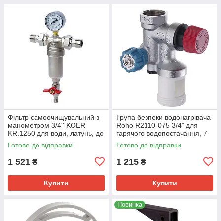
Фільтр самоочищувальний з
Група безпеки водонагрівача
манометром 3/4'' KOER
Roho R2110-075 3/4" для
KR.1250 для води, латунь, до
гарячого водопостачання, 7
10 бар (KR2657)
бар (RO0163)
Готово до відправки
Готово до відправки
1 521
1 215
₴
₴
Купити
Купити
Новинка