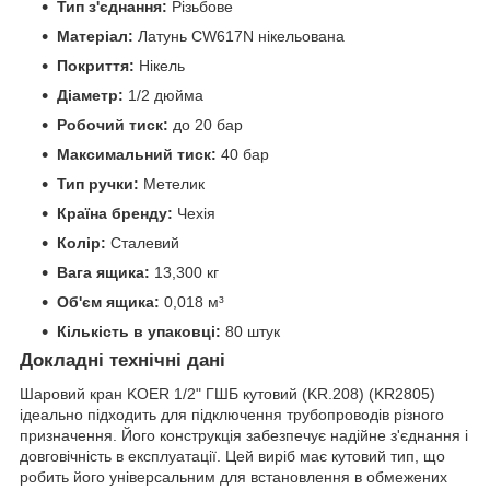
Тип з'єднання:
Різьбове
Матеріал:
Латунь CW617N нікельована
Покриття:
Нікель
Діаметр:
1/2 дюйма
Робочий тиск:
до 20 бар
Максимальний тиск:
40 бар
Тип ручки:
Метелик
Країна бренду:
Чехія
Колір:
Сталевий
Вага ящика:
13,300 кг
Об'єм ящика:
0,018 м³
Кількість в упаковці:
80 штук
Докладні технічні дані
Шаровий кран KOER 1/2" ГШБ кутовий (KR.208) (KR2805)
ідеально підходить для підключення трубопроводів різного
призначення. Його конструкція забезпечує надійне з'єднання і
довговічність в експлуатації. Цей виріб має кутовий тип, що
робить його універсальним для встановлення в обмежених