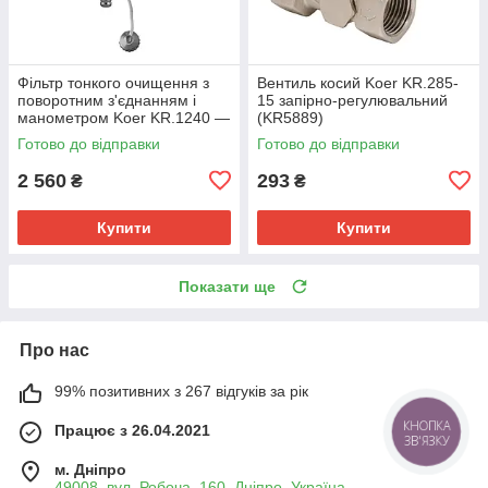
Фільтр тонкого очищення з
Вентиль косий Koer KR.285-
поворотним з'єднанням і
15 запірно-регулювальний
манометром Koer KR.1240 —
(KR5889)
3/4" (KR5879)
Готово до відправки
Готово до відправки
2 560
293
₴
₴
Купити
Купити
Показати ще
Про нас
99% позитивних з 267 відгуків за рік
Працює з 26.04.2021
м. Дніпро
49008, вул. Робоча, 160, Дніпро, Україна