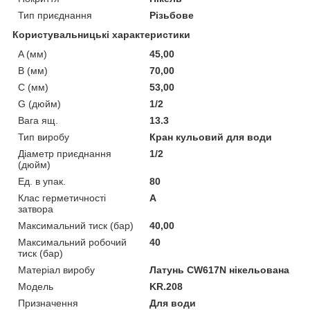
Тип приєднання
Різьбове
Користувальницькі характеристики
A (мм)
45,00
B (мм)
70,00
C (мм)
53,00
G (дюйм)
1/2
Вага ящ.
13.3
Тип виробу
Кран кульовий для води
Діаметр приєднання
1/2
(дюйм)
Ед. в упак.
80
Клас герметичності
А
затвора
Максимальний тиск (бар)
40,00
Максимальний робочий
40
тиск (бар)
Матеріал виробу
Латунь CW617N нікельована
Мoдель
KR.208
Призначення
Для води