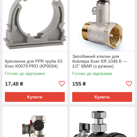
Запобіжний клапан для
Кріплення для PPR труби 63
бойлера Koer KR.1046.K —
Koer K0079.PRO (KP0094)
1/2” 6BAR (з ручкою)
(KR4764)
Готово до відправки
Готово до відправки
17,48
155
₴
₴
Купити
Купити