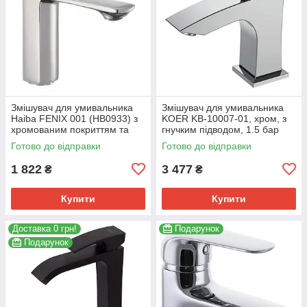
Змішувач для умивальника
Змішувач для умивальника
Haiba FENIX 001 (HB0933) з
KOER KB-10007-01, хром, з
хромованим покриттям та
гнучким підводом, 1.5 бар
гнучким підведенням
(KR3438)
Готово до відправки
Готово до відправки
(HB0933)
1 822
3 477
₴
₴
Купити
Купити
Доставка 0 грн!
Подарунок
Подарунок