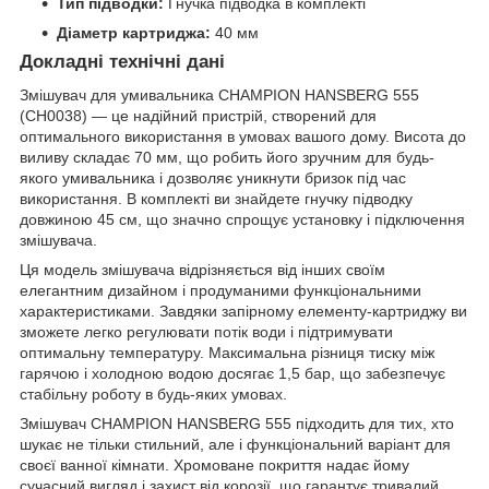
Тип підводки:
Гнучка підводка в комплекті
Діаметр картриджа:
40 мм
Докладні технічні дані
Змішувач для умивальника CHAMPION HANSBERG 555
(CH0038) — це надійний пристрій, створений для
оптимального використання в умовах вашого дому. Висота до
виливу складає 70 мм, що робить його зручним для будь-
якого умивальника і дозволяє уникнути бризок під час
використання. В комплекті ви знайдете гнучку підводку
довжиною 45 см, що значно спрощує установку і підключення
змішувача.
Ця модель змішувача відрізняється від інших своїм
елегантним дизайном і продуманими функціональними
характеристиками. Завдяки запірному елементу-картриджу ви
зможете легко регулювати потік води і підтримувати
оптимальну температуру. Максимальна різниця тиску між
гарячою і холодною водою досягає 1,5 бар, що забезпечує
стабільну роботу в будь-яких умовах.
Змішувач CHAMPION HANSBERG 555 підходить для тих, хто
шукає не тільки стильний, але і функціональний варіант для
своєї ванної кімнати. Хромоване покриття надає йому
сучасний вигляд і захист від корозії, що гарантує тривалий