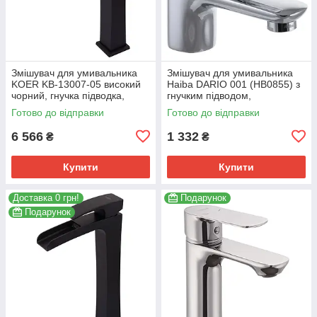
Змішувач для умивальника
Змішувач для умивальника
KOER KB-13007-05 високий
Haiba DARIO 001 (HB0855) з
чорний, гнучка підводка,
гнучким підводом,
картридж 35 мм (KR3445)
хромований (HB0855)
Готово до відправки
Готово до відправки
6 566
1 332
₴
₴
Купити
Купити
Доставка 0 грн!
Подарунок
Подарунок