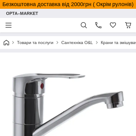
Безкоштовна доставка від 2000грн ( Окрім рулонів)
OPTA–MARKET
Товари та послуги
Сантехніка O&L
Крани та змішува