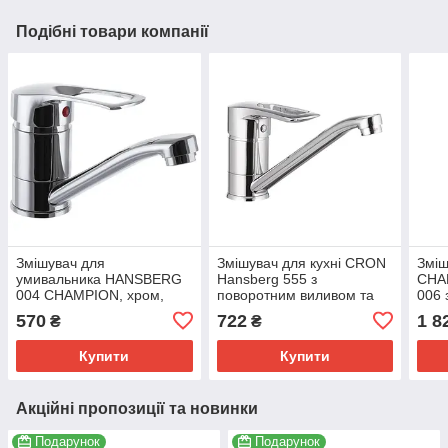
Подібні товари компанії
Змішувач для
Змішувач для кухні CRON
Зміш
умивальника HANSBERG
Hansberg 555 з
CHA
004 CHAMPION, хром,
поворотним виливом та
006 
вилив 15 см, гнучкий
хромованим покриттям
хром
570
722
1 8
₴
₴
підвод. (CH0225)
(CR0038)
(CH
Купити
Купити
Акційні пропозиції та новинки
Подарунок
Подарунок