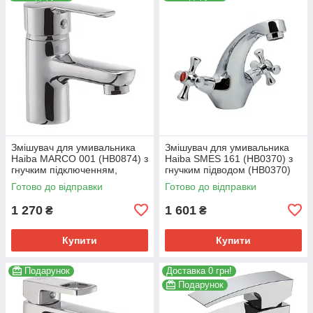
Змішувач для умивальника
Змішувач для умивальника
Haiba MARCO 001 (HB0874) з
Haiba SMES 161 (HB0370) з
гнучким підключенням,
гнучким підводом (HB0370)
хромований (HB0874)
Готово до відправки
Готово до відправки
1 270
1 601
₴
₴
Купити
Купити
Подарунок
Доставка 0 грн!
Подарунок