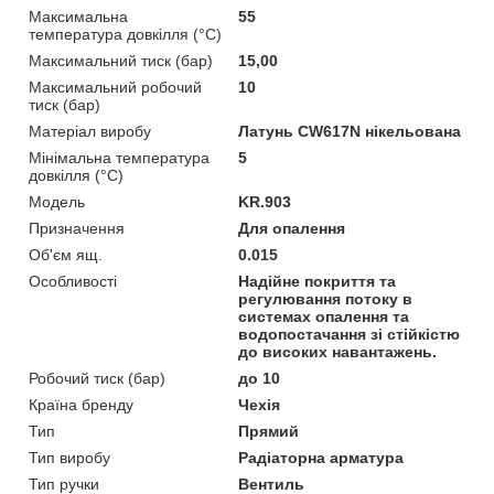
Максимальна
55
температура довкілля (°C)
Максимальний тиск (бар)
15,00
Максимальний робочий
10
тиск (бар)
Матеріал виробу
Латунь CW617N нікельована
Мінімальна температура
5
довкілля (°C)
Мoдель
KR.903
Призначення
Для опалення
Об'єм ящ.
0.015
Особливості
Надійне покриття та
регулювання потоку в
системах опалення та
водопостачання зі стійкістю
до високих навантажень.
Робочий тиск (бар)
до 10
Країна бренду
Чехія
Тип
Прямий
Тип виробу
Радіаторна арматура
Тип ручки
Вентиль