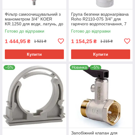
Фільтр самоочищувальний з
Група безпеки водонагрівача
манометром 3/4'' KOER
Roho R2110-075 3/4" для
KR.1250 для води, латунь, до
гарячого водопостачання, 7
10 бар (KR2657)
бар (RO0163)
Готово до відправки
Готово до відправки
1 444,95
1 154,25
₴
₴
1 521 ₴
1 215 ₴
Купити
Купити
–5%
Новинка
–5%
Запобіжний клапан для