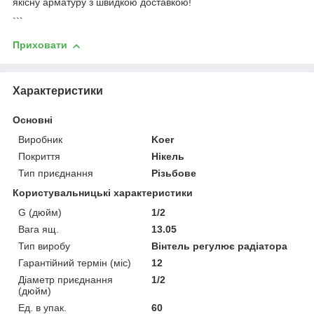
якісну арматуру з швидкою доставкою!
```
Приховати
Характеристики
Основні
Виробник
Koer
Покриття
Нікель
Тип приєднання
Різьбове
Користувальницькі характеристики
G (дюйм)
1/2
Вага ящ.
13.05
Тип виробу
Вінтель регулює радіатора
Гарантійний термін (міс)
12
Діаметр приєднання
1/2
(дюйм)
Ед. в упак.
60