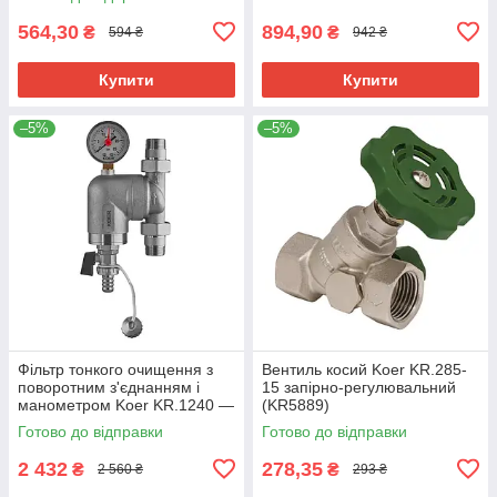
564,30
894,90
₴
₴
594 ₴
942 ₴
Купити
Купити
–5%
–5%
Фільтр тонкого очищення з
Вентиль косий Koer KR.285-
поворотним з'єднанням і
15 запірно-регулювальний
манометром Koer KR.1240 —
(KR5889)
3/4" (KR5879)
Готово до відправки
Готово до відправки
2 432
278,35
₴
₴
2 560 ₴
293 ₴