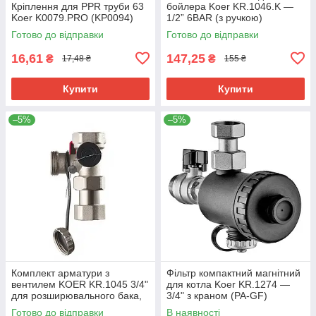
Кріплення для PPR труби 63
бойлера Koer KR.1046.K —
Koer K0079.PRO (KP0094)
1/2” 6BAR (з ручкою)
(KR4764)
Готово до відправки
Готово до відправки
16,61
147,25
₴
₴
17,48 ₴
155 ₴
Купити
Купити
–5%
–5%
Комплект арматури з
Фільтр компактний магнітний
вентилем KOER KR.1045 3/4"
для котла Koer KR.1274 —
для розширювального бака,
3/4" з краном (PA-GF)
латунь, нікель (KR3112)
(KR5679)
Готово до відправки
В наявності