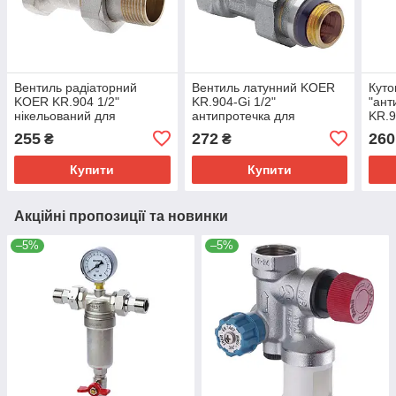
Вентиль радіаторний
Вентиль латунний KOER
Куто
KOER KR.904 1/2"
KR.904-Gi 1/2"
"ант
нікельований для
антипротечка для
KR.9
опалення, 15 бар
опалення, нікельований
для 
255
272
260
₴
₴
(KR0005)
(KR0176)
Купити
Купити
Акційні пропозиції та новинки
–5%
–5%