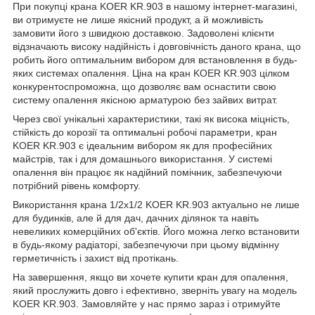
При покупці крана KOER KR.903 в нашому інтернет-магазині,
ви отримуєте не лише якісний продукт, а й можливість
замовити його з швидкою доставкою. Задоволені клієнти
відзначають високу надійність і довговічність даного крана, що
робить його оптимальним вибором для встановлення в будь-
яких системах опалення. Ціна на кран KOER KR.903 цілком
конкурентоспроможна, що дозволяє вам оснастити свою
систему опалення якісною арматурою без зайвих витрат.
Через свої унікальні характеристики, такі як висока міцність,
стійкість до корозії та оптимальні робочі параметри, кран
KOER KR.903 є ідеальним вибором як для професійних
майстрів, так і для домашнього використання. У системі
опалення він працює як надійний помічник, забезпечуючи
потрібний рівень комфорту.
Використання крана 1/2x1/2 KOER KR.903 актуально не лише
для будинків, але й для дач, дачних ділянок та навіть
невеликих комерційних об'єктів. Його можна легко встановити
в будь-якому радіаторі, забезпечуючи при цьому відмінну
герметичність і захист від протікань.
На завершення, якщо ви хочете купити кран для опалення,
який прослужить довго і ефективно, зверніть увагу на модель
KOER KR.903. Замовляйте у нас прямо зараз і отримуйте