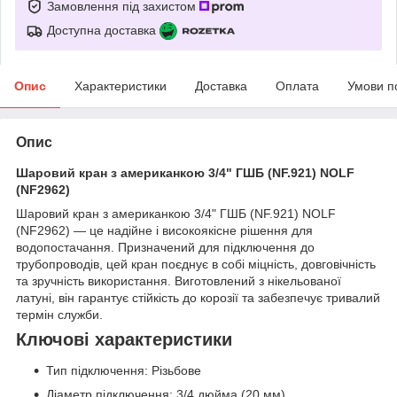
Замовлення під захистом
Доступна доставка
Опис
Характеристики
Доставка
Оплата
Умови п
Опис
Шаровий кран з американкою 3/4" ГШБ (NF.921) NOLF
(NF2962)
Шаровий кран з американкою 3/4" ГШБ (NF.921) NOLF
(NF2962) — це надійне і високоякісне рішення для
водопостачання. Призначений для підключення до
трубопроводів, цей кран поєднує в собі міцність, довговічність
та зручність використання. Виготовлений з нікельованої
латуні, він гарантує стійкість до корозії та забезпечує тривалий
термін служби.
Ключові характеристики
Тип підключення: Різьбове
Діаметр підключення: 3/4 дюйма (20 мм)