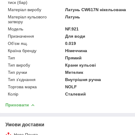
тиск (бар)
Матеріал виробу
Латунь CW617N нікельована
Матеріал кульового
Латунь
затвору
Мoдель
NF.921
Призначення
Для води
Об'єм ящ.
0.019
Країна бренду
Німеччина
Тип
Прямий
Тип виробу
Крани кульові
Тип ручки
Метелик
Тип з'єднання
Внутрішня ручна
Торгова марка
NOLF
Колір
Сталевий
Приховати
Умови доставки
Нова Пошта