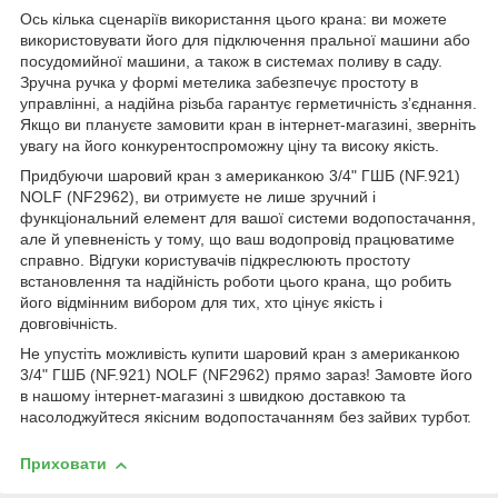
Ось кілька сценаріїв використання цього крана: ви можете
використовувати його для підключення пральної машини або
посудомийної машини, а також в системах поливу в саду.
Зручна ручка у формі метелика забезпечує простоту в
управлінні, а надійна різьба гарантує герметичність з’єднання.
Якщо ви плануєте замовити кран в інтернет-магазині, зверніть
увагу на його конкурентоспроможну ціну та високу якість.
Придбуючи шаровий кран з американкою 3/4" ГШБ (NF.921)
NOLF (NF2962), ви отримуєте не лише зручний і
функціональний елемент для вашої системи водопостачання,
але й упевненість у тому, що ваш водопровід працюватиме
справно. Відгуки користувачів підкреслюють простоту
встановлення та надійність роботи цього крана, що робить
його відмінним вибором для тих, хто цінує якість і
довговічність.
Не упустіть можливість купити шаровий кран з американкою
3/4" ГШБ (NF.921) NOLF (NF2962) прямо зараз! Замовте його
в нашому інтернет-магазині з швидкою доставкою та
насолоджуйтеся якісним водопостачанням без зайвих турбот.
Приховати