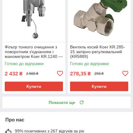
Фільтр тонкого очищення з
Вентиль косий Koer KR.285-
поворотним з'єднанням і
15 запірно-регулювальний
манометром Koer KR.1240 —
(KR5889)
3/4" (KR5879)
Готово до відправки
Готово до відправки
2 432
278,35
₴
₴
2 560 ₴
293 ₴
Купити
Купити
Показати ще
Про нас
99% позитивних з 267 відгуків за рік