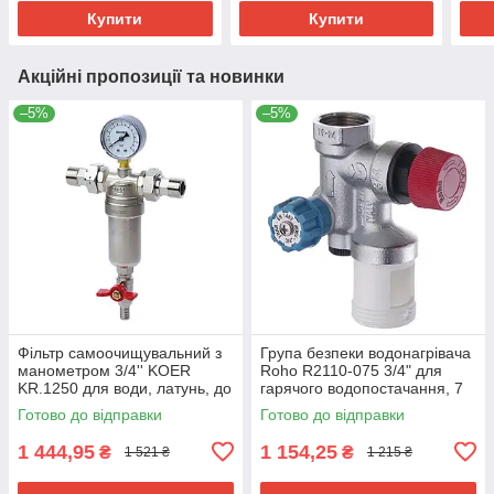
Купити
Купити
Акційні пропозиції та новинки
–5%
–5%
Фільтр самоочищувальний з
Група безпеки водонагрівача
манометром 3/4'' KOER
Roho R2110-075 3/4" для
KR.1250 для води, латунь, до
гарячого водопостачання, 7
10 бар (KR2657)
бар (RO0163)
Готово до відправки
Готово до відправки
1 444,95
1 154,25
₴
₴
1 521 ₴
1 215 ₴