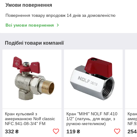
Умови повернення
Повернення товару впродовж 14 днів за домовленістю
Всі умови повернення
Подібні товари компанії
Кран кульовий з
Кран "МІНІ" NOLF NF.410
Кран
американкою Nolf classic
1/2" (латунь, для води, з
амер
NFC.941-08-3/4" FM
ручкою-метеликом)
NF.9
кутовий, ГШБ ручка
(NF2968)
мете
332
119
254
₴
₴
"метелик" червона (NF