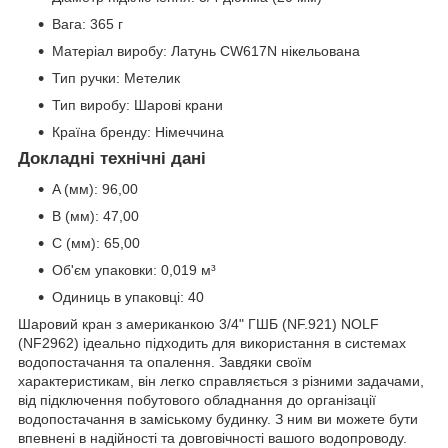
Вага: 365 г
Матеріал виробу: Латунь CW617N нікельована
Тип ручки: Метелик
Тип виробу: Шарові крани
Країна бренду: Німеччина
Докладні технічні дані
A (мм): 96,00
B (мм): 47,00
C (мм): 65,00
Об'єм упаковки: 0,019 м³
Одиниць в упаковці: 40
Шаровий кран з американкою 3/4" ГШБ (NF.921) NOLF
(NF2962) ідеально підходить для використання в системах
водопостачання та опалення. Завдяки своїм
характеристикам, він легко справляється з різними задачами,
від підключення побутового обладнання до організації
водопостачання в заміському будинку. З ним ви можете бути
впевнені в надійності та довговічності вашого водопроводу.