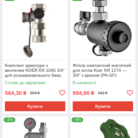
Комплект арматури з
Фільтр компактний магнітний
вентилем KOER KR.1045 3/4"
для котла Koer KR.1274 —
для розширювального бака,
3/4" з краном (PA-GF)
латунь, нікель (KR3112)
(KR5679)
Готово до відправки
В наявності
564,30
894,90
₴
₴
594 ₴
942 ₴
Купити
Купити
–5%
–5%