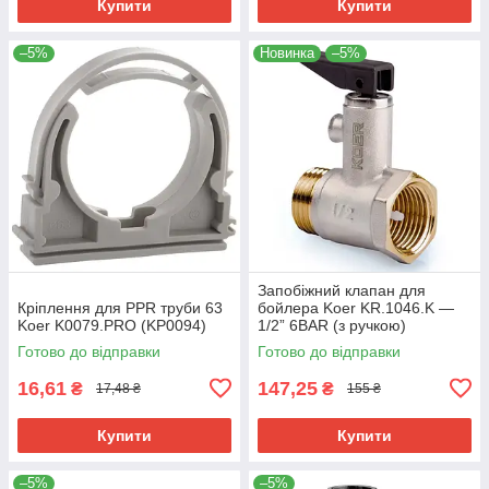
Купити
Купити
–5%
Новинка
–5%
Запобіжний клапан для
Кріплення для PPR труби 63
бойлера Koer KR.1046.K —
Koer K0079.PRO (KP0094)
1/2” 6BAR (з ручкою)
(KR4764)
Готово до відправки
Готово до відправки
16,61
147,25
₴
₴
17,48 ₴
155 ₴
Купити
Купити
–5%
–5%