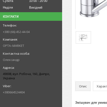
Субота
10:00
20:00
Неділя
Вихідний
КОНТАКТИ
+380 (66) 452-44-04
OPTA–MARKET
Олександр
49008, вул. Робоча, 160, Дніпро,
Україна
Опис
Харак
+380664524404
Змішувач для умива