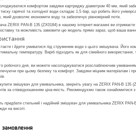
олоджуватися комфортом завдяки картриджу діаметром 40 мм, який забе
тиску гарячої та холодної води складає 1,5 бар, що робить його універ
 який дозволяє економити воду та забезпечує рівномірний потік.
ача ZERIX PAN-B 135 (ZX0184) в нашому інтернет-магазині ви отримаєте не
ставку та можливість замовити цю модель прямо зараз, щоб ваша ванна 
ристання
 встаєте і йдете умиватися під струменем води з цього змішувача. Його к
тимальну температуру. Виріб підходить як для сімейного використання, т
ого робочого дня, ви можете насолоджуватися розслаблюючим умиванням,
печуючи при цьому безпеку та комфорт. Завдяки міцним матеріалам і прод
ів.
купити змішувач для умивальника, зверніть увагу на ZERIX PAN-B 135 (Z
нтів за співвідношенням ціна-якість. Рекомендуємо також ознайомитися з в
ть придбати стильний і надійний змішувач для умивальника ZERIX PAN-B 
жди на висоті.
я замовлення