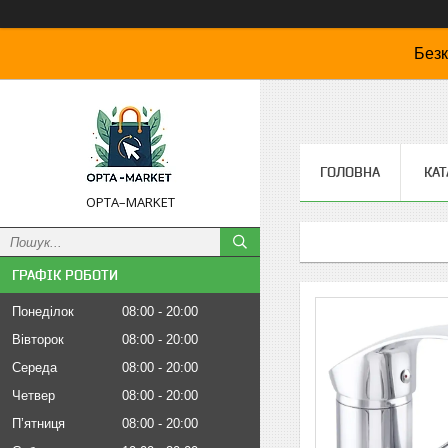
Безк
ГОЛОВНА
КАТ
OPTA–MARKET
ГРАФІК РОБОТИ
Понеділок
08:00
20:00
Вівторок
08:00
20:00
Середа
08:00
20:00
Четвер
08:00
20:00
Пʼятниця
08:00
20:00