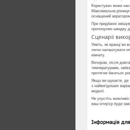
Користувач може нас
Максимальна різниця 
оснащений аератором,
При придбанні змішув
пропонуємо швидку до
Сценарії вико
Уявіть, як вранці ви
легко налаштувати оп
кімнату.
Вечором, після довг
температурами, забез
протягом багатьох рок
Якщо ви шукаєте, де 
з найвигідніших варіа
моделі.
Не упустіть можливіс
ваш інтер'єр буде зав
Інформація дл