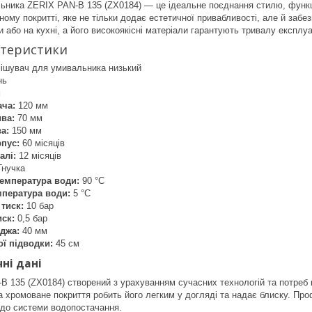
ника ZERIX PAN-B 135 (ZX0184) — це ідеальне поєднання стилю, функці
ому покритті, яке не тільки додає естетичної привабливості, але й забез
ти або на кухні, а його високоякісні матеріали гарантують тривалу експлу
ктеристики
ішувач для умивальника низький
нь
м
ача:
120 мм
ва:
70 мм
а:
150 мм
рпус:
60 місяців
алі:
12 місяців
нучка
емпература води:
90 °C
мпература води:
5 °C
тиск:
10 бар
ск:
0,5 бар
джа:
40 мм
ї підводки:
45 см
ні дані
 135 (ZX0184) створений з урахуванням сучасних технологій та потреб к
ї, а хромоване покриття робить його легким у догляді та надає блиску. П
 до системи водопостачання.