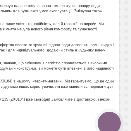
зпечує плавне регулювання температури і напору води.
сальним для будь-яких умов експлуатації. Змішувач також
 лише якість та надійність, але й гарантії на вироби. Ми
кімната набула нового рівня комфорту та сучасності.
омфортна висота та зручний підвод води дозволять вам швидко і
ак і для індивідуального, додаючи стиль в будь-яку ванну
 знаючи, що змішувач з легкістю справляється з високими
уманій конструкції, ви можете бути впевнені в його надійності
X0184) в нашому інтернет-магазині. Ми гарантуємо, що це один
ідгуками інших користувачів, які вже оцінили всі переваги цієї
135 (ZX0184) вже сьогодні! Замовляйте з доставкою, і нехай
КНОПКА
ЗВ'ЯЗКУ