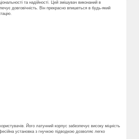
ональності та надійності. Цей змішувач виконаний в
печує довговічність. Він прекрасно впишеться в будь-який
атацію.
ористувачів. Його латунний корпус забезпечує високу міцність
рофесійна установка з гнучкою підводкою дозволяє легко