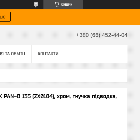
Кошик
іше
+380 (66) 452-44-04
Я ТА ОБМІН
КОНТАКТИ
PAN-B 135 (ZX0184), хром, гнучка підводка,