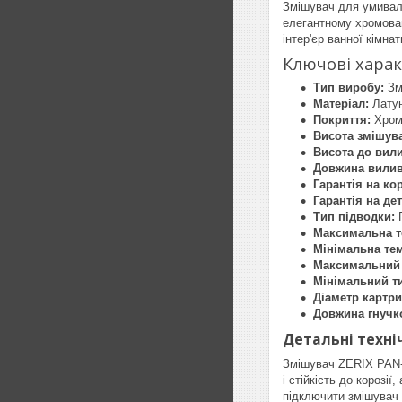
Змішувач для умиваль
елегантному хромован
інтер'єр ванної кімна
Ключові хара
Тип виробу:
Зм
Матеріал:
Лату
Покриття:
Хро
Висота змішув
Висота до вили
Довжина вилив
Гарантія на ко
Гарантія на дет
Тип підводки:
Г
Максимальна т
Мінімальна те
Максимальний 
Мінімальний ти
Діаметр картри
Довжина гнучко
Детальні техніч
Змішувач ZERIX PAN-B
і стійкість до корозі
підключити змішувач