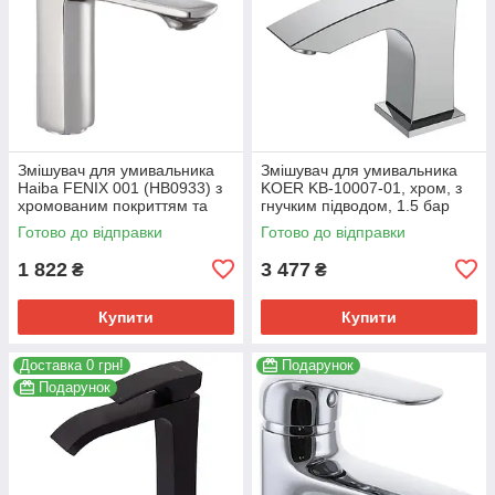
Змішувач для умивальника
Змішувач для умивальника
Haiba FENIX 001 (HB0933) з
KOER KB-10007-01, хром, з
хромованим покриттям та
гнучким підводом, 1.5 бар
гнучким підведенням
(KR3438)
Готово до відправки
Готово до відправки
(HB0933)
1 822
3 477
₴
₴
Купити
Купити
Доставка 0 грн!
Подарунок
Подарунок