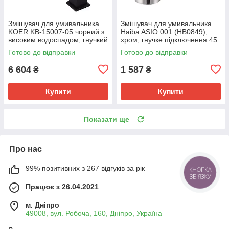
Змішувач для умивальника
Змішувач для умивальника
KOER KB-15007-05 чорний з
Haiba ASIO 001 (HB0849),
високим водоспадом, гнучкий
хром, гнучке підключення 45
підвід. (KR3449)
см (HB0849)
Готово до відправки
Готово до відправки
6 604
1 587
₴
₴
Купити
Купити
Показати ще
Про нас
99% позитивних з 267 відгуків за рік
КНОПКА
ЗВ'ЯЗКУ
Працює з 26.04.2021
м. Дніпро
49008, вул. Робоча, 160, Дніпро, Україна