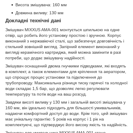
Висота змішувача: 160 мм
Довжина виливу: 130 мм
Докладні технічні дані
Змішувач MIXXUS AMA-001 монтується шпилькою на одне
отвір, що робить його установку простою і зручною. Корпус
виконаний з нержавіючої сталі, що забезпечує довговічність і
стильний зовнішній вигляд. Запірний елемент виконаний у
вигляді керамічного картриджа, який можна замінити в разі
потреби, що додає змішувачу надійності.
Змішувач оснащений двома гнучкими підводками, які входять
в комплект, а також елементами для кріплення та аератором,
що спрощує процес установки та підключення до
трубопроводу. Максимальна різниця тиску гарячої та холодної
води складає 1,5 бар, що дозволяє легко регулювати
температуру та потік води на ваш розсуд.
Завдяки висоті виливу у 130 мм і загальній висоті змішувача у
160 мм, він ідеально підходить для більшості умивальників,
надаючи комфортний доступ до води. Крім того, цей змішувач
має унікальну гарантію: 5 років на корпус і 1 рік на
комплектуючі, що підтверджує його високу якість та надійність.
Змішувач для умивальника MIXXUS AMA-001 стане