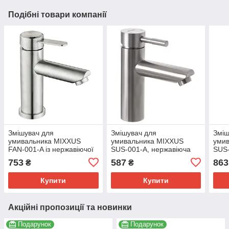
Подібні товари компанії
Змішувач для
Змішувач для
Зміш
умивальника MIXXUS
умивальника MIXXUS
уми
FAN-001-A із нержавіючої
SUS-001-A, нержавіюча
SUS
сталі SUS304 з гарантією
сталь, керамічний
нерж
753
587
863
₴
₴
60 міс. (MI6100)
картридж, гайка (SS2801)
SUS3
(MI5
Купити
Купити
Акційні пропозиції та новинки
Подарунок
Подарунок