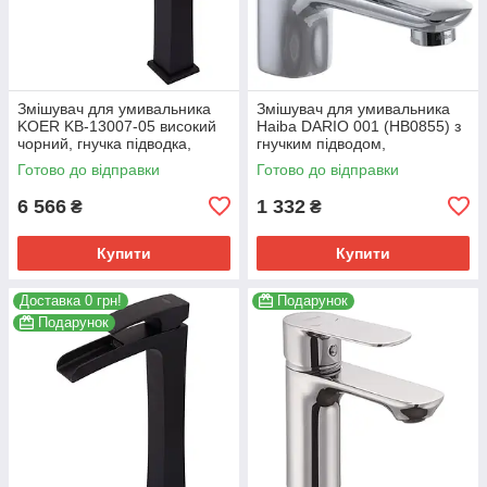
Змішувач для умивальника
Змішувач для умивальника
KOER KB-13007-05 високий
Haiba DARIO 001 (HB0855) з
чорний, гнучка підводка,
гнучким підводом,
картридж 35 мм (KR3445)
хромований (HB0855)
Готово до відправки
Готово до відправки
6 566
1 332
₴
₴
Купити
Купити
Доставка 0 грн!
Подарунок
Подарунок