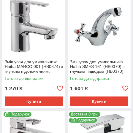
Змішувач для умивальника
Змішувач для умивальника
Haiba MARCO 001 (HB0874) з
Haiba SMES 161 (HB0370) з
гнучким підключенням,
гнучким підводом (HB0370)
хромований (HB0874)
Готово до відправки
Готово до відправки
1 270
1 601
₴
₴
Купити
Купити
Подарунок
Доставка 0 грн!
Подарунок