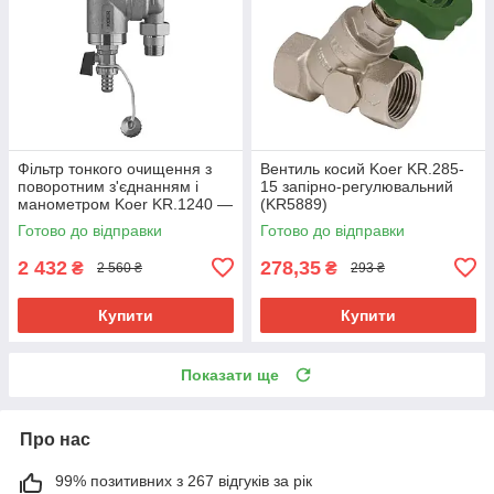
Фільтр тонкого очищення з
Вентиль косий Koer KR.285-
поворотним з'єднанням і
15 запірно-регулювальний
манометром Koer KR.1240 —
(KR5889)
3/4" (KR5879)
Готово до відправки
Готово до відправки
2 432
278,35
₴
₴
2 560 ₴
293 ₴
Купити
Купити
Показати ще
Про нас
99% позитивних з 267 відгуків за рік