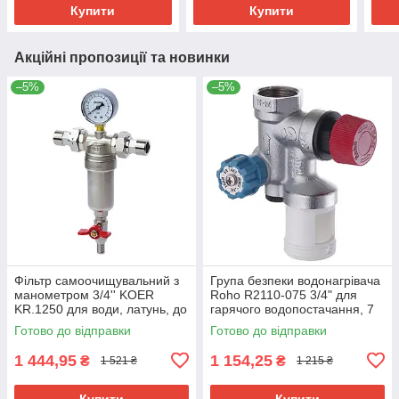
Купити
Купити
Акційні пропозиції та новинки
–5%
–5%
Фільтр самоочищувальний з
Група безпеки водонагрівача
манометром 3/4'' KOER
Roho R2110-075 3/4" для
KR.1250 для води, латунь, до
гарячого водопостачання, 7
10 бар (KR2657)
бар (RO0163)
Готово до відправки
Готово до відправки
1 444,95
1 154,25
₴
₴
1 521 ₴
1 215 ₴
Купити
Купити