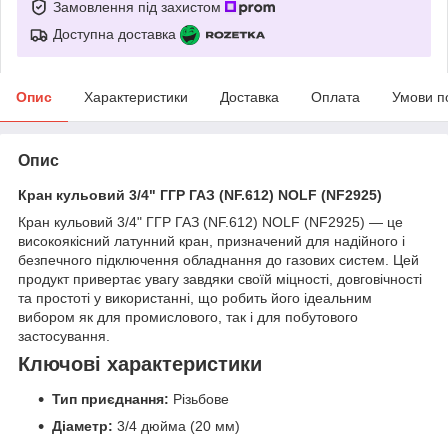
Замовлення під захистом
Доступна доставка
Опис
Характеристики
Доставка
Оплата
Умови п
Опис
Кран кульовий 3/4" ГГР ГАЗ (NF.612) NOLF (NF2925)
Кран кульовий 3/4" ГГР ГАЗ (NF.612) NOLF (NF2925) — це
високоякісний латунний кран, призначений для надійного і
безпечного підключення обладнання до газових систем. Цей
продукт привертає увагу завдяки своїй міцності, довговічності
та простоті у використанні, що робить його ідеальним
вибором як для промислового, так і для побутового
застосування.
Ключові характеристики
Тип приєднання:
Різьбове
Діаметр:
3/4 дюйма (20 мм)