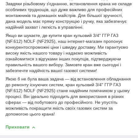
Завдяки різьбовому з'єднанню, встановлення крана не складе
особливих труднощів, що дуже важливо для професійних
монтажників та домашніх майстрів. Для більшої зручності,
дана модель має пряму конструкцію і ручку, яка забезпечує
надійний захват і легкість в управлінні.
Якщо ви шукаєте, де купити кран кульовий 3/4" ГГР ГАЗ
(NF.612) NOLF (NF2925), наш інтернет-магазин пропонує
конкурентоспроможні ціни і швидку доставку. Ми гарантуємо
високу якість нашого товару і надаємо можливість
ознайомитися з відгуками інших покупців, підтверджуючи
правильність вашого вибору. Замовте кран вже сьогодні і
забезпечте надійність вашої газової системи!
Якою б не була ваша задача — від встановлення обладнання
до ремонту існуючих систем, кран кульовий 3/4" ГГР ГАЗ
(NF.612) NOLF (NF2925) стане надійним помічником у цьому
процесі. Він ідеально підходить для використання в різних
сферах — від побутового до професійного. Не упустіть
можливість покращити якість своїх газових систем за
допомогою цього крана!
Приховати