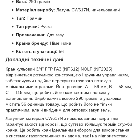
Вага:
290 грамів
Матеріал виробу:
Латунь CW617N, никельований
Тип:
Прямий
Тип ручки:
Ручка
Призначення:
Для газу
Країна бренду:
Німеччина
Кіл-сть в упаковці:
56
Докладні технічні дані
Кран кульовий 3/4" ГГР ГАЗ (NF.612) NOLF (NF2925)
відрізняється розумною конструкцією і зручним управлінням,
забезпечуючи надійне перекриття газового потоку з
мінімальними втратами. Його розміри: A — 59 мм, B — 58 мм,
C — 115 мм, що робить його компактним і легким у
встановленні. Виріб важить всього 290 грамів, а упаковка
містить 56 одиниць товару, що робить його не тільки
практичним, але й вигідним для оптових закупівель.
Латунний матеріал CW617N з никельованим покриттям
гарантує захист від корозії, що суттєво збільшує термін служби
крана. Це робить кран ідеальним вибором для використання
в системах газопостачання як вдома, так і на підприємствах.