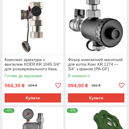
Комплект арматури з
Фільтр компактний магнітний
вентилем KOER KR.1045 3/4"
для котла Koer KR.1274 —
для розширювального бака,
3/4" з краном (PA-GF)
латунь, нікель (KR3112)
(KR5679)
Готово до відправки
В наявності
564,30
894,90
₴
₴
594 ₴
942 ₴
Купити
Купити
–5%
–5%