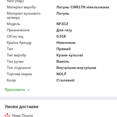
тиск (бар)
Матеріал виробу
Латунь CW617N нікельована
Матеріал кульового
Латунь
затвору
Мoдель
NF.612
Призначення
Для газу
Об'єм ящ.
0.018
Країна бренду
Німеччина
Тип
Прямий
Тип виробу
Крани кульові
Тип ручки
Важіль
Тип з'єднання
Внутрішня-внутрішня
Торгова марка
NOLF
Колір
Сталевий
Приховати
Умови доставки
Нова Пошта