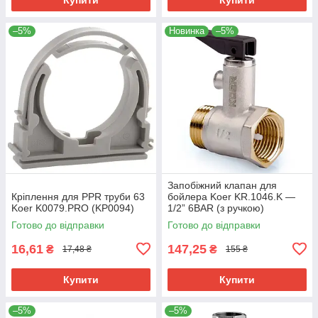
–5%
Новинка
–5%
Запобіжний клапан для
Кріплення для PPR труби 63
бойлера Koer KR.1046.K —
Koer K0079.PRO (KP0094)
1/2” 6BAR (з ручкою)
(KR4764)
Готово до відправки
Готово до відправки
16,61
147,25
₴
₴
17,48 ₴
155 ₴
Купити
Купити
–5%
–5%