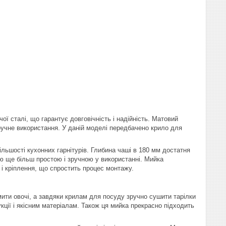
ї сталі, що гарантує довговічність і надійність. Матовий
зручне використання. У даній моделі передбачено крило для
ільшості кухонних гарнітурів. Глибина чаші в 180 мм достатня
ію ще більш простою і зручною у використанні. Мийка
і кріплення, що спростить процес монтажу.
мити овочі, а завдяки крилам для посуду зручно сушити тарілки
ції і якісним матеріалам. Також ця мийка прекрасно підходить