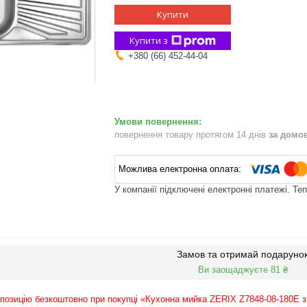
Купити
Купити з
+380 (66) 452-44-04
повернення товару протягом 14 днів
за домо
У компанії підключені електронні платежі. Те
Замов та отримай подаруно
Ви заощаджуєте 81 ₴
озицію безкоштовно при покупці «Кухонна мийка ZERIX Z7848-08-180E з 