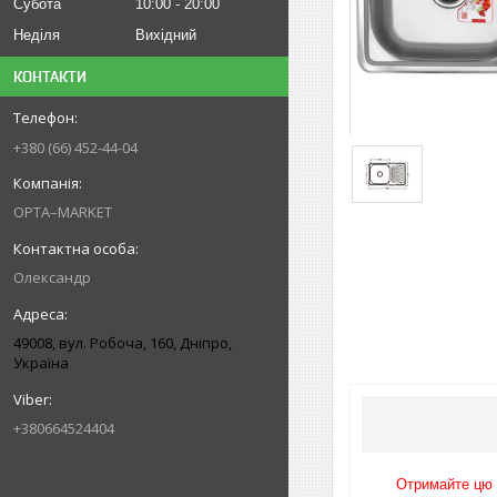
Субота
10:00
20:00
Неділя
Вихідний
КОНТАКТИ
+380 (66) 452-44-04
OPTA–MARKET
Олександр
49008, вул. Робоча, 160, Дніпро,
Україна
+380664524404
Отримайте цю п