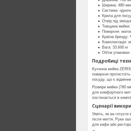
Ширина: 480 мм
Система: одноч
Крила для посу
Отвір під змішув
Товщина мийки:
Поверхня: мато
Країна бренду: 
Комплектація: м
Вага: 33,600 кг
Об'єм упаковки:
Подробиці техн
Кухонна мийка ZERIX 
поверхня протистоїть
посуду, що є відмінн
Розміри мийки (780 м
для комфортного митт
постачається в компл
Сценарії викор
Уявіть, як ви готуєт
після миття. Руки за
для кафе або рестора