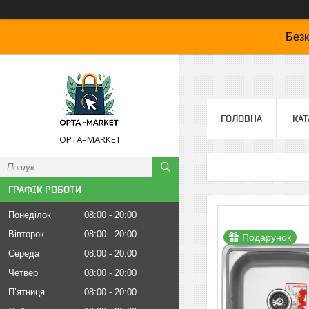
Безк
ГОЛОВНА
КАТ
OPTA–MARKET
ГРАФІК РОБОТИ
Понеділок
08:00
20:00
Вівторок
08:00
20:00
Подарунок
Середа
08:00
20:00
Четвер
08:00
20:00
Пʼятниця
08:00
20:00