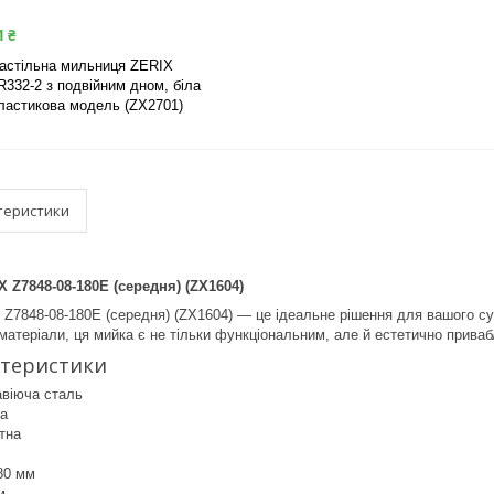
1 ₴
астільна мильниця ZERIX
R332-2 з подвійним дном, біла
ластикова модель (ZX2701)
теристики
 Z7848-08-180E (середня) (ZX1604)
Z7848-08-180E (середня) (ZX1604) — це ідеальне рішення для вашого су
і матеріали, ця мийка є не тільки функціональним, але й естетично прива
ктеристики
авіюча сталь
ка
тна
80 мм
м