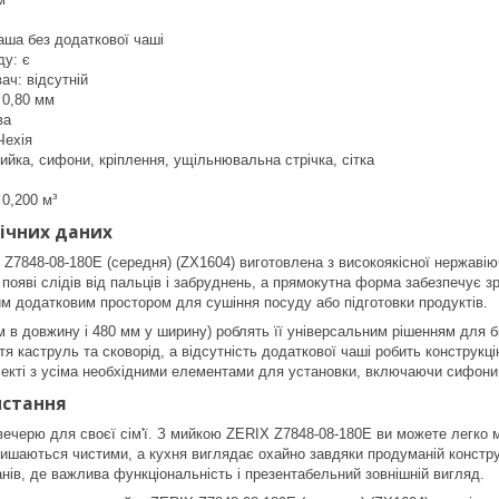
аша без додаткової чаші
ду: є
ач: відсутній
 0,80 мм
ва
Чехія
ийка, сифони, кріплення, ущільнювальна стрічка, сітка
 0,200 м³
ічних даних
Z7848-08-180E (середня) (ZX1604) виготовлена з високоякісної нержавіючо
 появі слідів від пальців і забруднень, а прямокутна форма забезпечує 
им додатковим простором для сушіння посуду або підготовки продуктів.
м в довжину і 480 мм у ширину) роблять її універсальним рішенням для б
я каструль та сковорід, а відсутність додаткової чаші робить конструкц
екті з усіма необхідними елементами для установки, включаючи сифони 
истання
е вечерю для своєї сім'ї. З мийкою ZERIX Z7848-08-180E ви можете легко 
лишаються чистими, а кухня виглядає охайно завдяки продуманій конструк
нів, де важлива функціональність і презентабельний зовнішній вигляд.