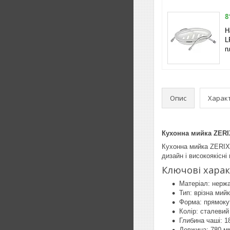
8
Н
L
п
Опис
Харак
Кухонна мийка ZERIX
Кухонна мийка ZERIX 
дизайн і високоякісн
Ключові хара
Матеріал: нерж
Тип: врізна мий
Форма: прямоку
Колір: сталевий
Глибина чаші: 1
Довжина: 780 м