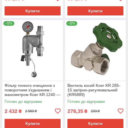
Купити
Купити
–5%
–5%
Фільтр тонкого очищення з
Вентиль косий Koer KR.285-
поворотним з'єднанням і
15 запірно-регулювальний
манометром Koer KR.1240 —
(KR5889)
3/4" (KR5879)
Готово до відправки
Готово до відправки
2 432
278,35
₴
₴
2 560 ₴
293 ₴
Купити
Купити