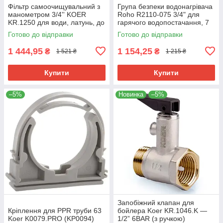
Фільтр самоочищувальний з
Група безпеки водонагрівача
манометром 3/4'' KOER
Roho R2110-075 3/4" для
KR.1250 для води, латунь, до
гарячого водопостачання, 7
10 бар (KR2657)
бар (RO0163)
Готово до відправки
Готово до відправки
1 444,95
1 154,25
₴
₴
1 521 ₴
1 215 ₴
Купити
Купити
–5%
Новинка
–5%
Запобіжний клапан для
Кріплення для PPR труби 63
бойлера Koer KR.1046.K —
Koer K0079.PRO (KP0094)
1/2” 6BAR (з ручкою)