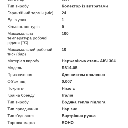
Тип виробу
Колектор із витратами
Гарантійний термін (міс)
24
Ед. в упак.
1
Кількість контурів
5
Максимальна
100
температура робочої
рідини (°C)
Максимальний робочий
10
тиск (бар)
Матеріал виробу
Нержавіюча сталь AISI 304
Мoдель
R814-05
Призначення
Для систем опалення
Об'єм ящ.
0.007
Покриття
Нікель
Країна бренду
Італія
Тип виробу
Водяна тепла підлога
Тип приєднання
Нарізне
Тип з'єднання
Внутрішня ручна
Торгова марка
ROHO