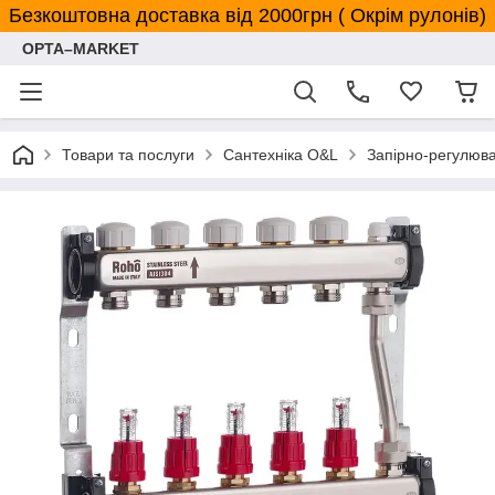
Безкоштовна доставка від 2000грн ( Окрім рулонів)
OPTA–MARKET
Товари та послуги
Сантехніка O&L
Запірно-регулюв