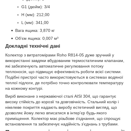
G1 (дюйм): 3/4
H (мм): 212,00
L (мм): 341,00
Вага ящика: 3,870 кг
Об'єм ящика: 0,007 м³
Докладні технічні дані
Колектор з витратомірами Roho R814-05 дуже зручний у
використанні завдяки вбудованим термостатичним клапанам,
які забезпечують автоматичне регулювання потоку
теплоносія, що підвищує ефективність роботи всієї системи.
Подібні пристрої часто використовуються в системах водяної
теплої підлоги, де потрібно точно контролювати температуру
на кожному контурі.
Виріб виконане з нержавіючої сталі AISI 304, що гарантує
високу стійкість до корозії та довговічність. Стальний колір і
нікелеве покриття надають виробу естетичний вигляд, що
дозволяє йому легко вписатися в інтер'єр будь-якого
приміщення. Колектор має різьбове з'єднання, що спрощує
встановлення та забезпечує надійність з'єднань з трубами.