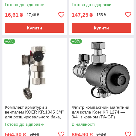
(KR4764)
Готово до відправки
Готово до відправки
16,61
147,25
₴
₴
17,48 ₴
155 ₴
Купити
Купити
–5%
–5%
Комплект арматури з
Фільтр компактний магнітний
вентилем KOER KR.1045 3/4"
для котла Koer KR.1274 —
для розширювального бака,
3/4" з краном (PA-GF)
латунь, нікель (KR3112)
(KR5679)
Готово до відправки
В наявності
564,30
894,90
₴
₴
594 ₴
942 ₴