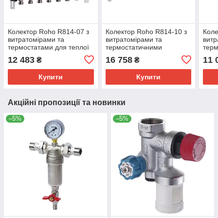
Колектор Roho R814-07 з
Колектор Roho R814-10 з
Коле
витратомірами та
витратомірами та
витр
термостатами для теплої
термостатичними
тер
підлоги 1"x7 виходів
клапанами для опалення,
клап
12 483
16 758
11 
₴
₴
(RO0050)
1х10 вих. (RO0053)
1" х
Купити
Купити
Акційні пропозиції та новинки
–5%
–5%