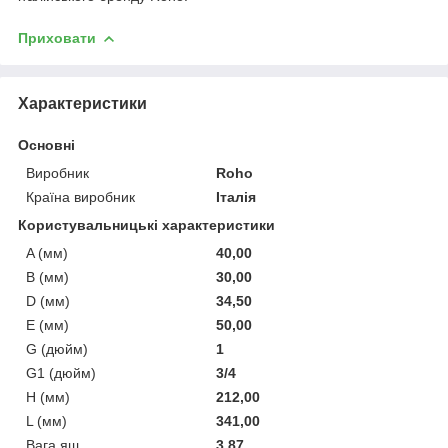
Приховати
Характеристики
Основні
Виробник
Roho
Країна виробник
Італія
Користувальницькі характеристики
A (мм)
40,00
B (мм)
30,00
D (мм)
34,50
E (мм)
50,00
G (дюйм)
1
G1 (дюйм)
3/4
H (мм)
212,00
L (мм)
341,00
Вага ящ.
3.87