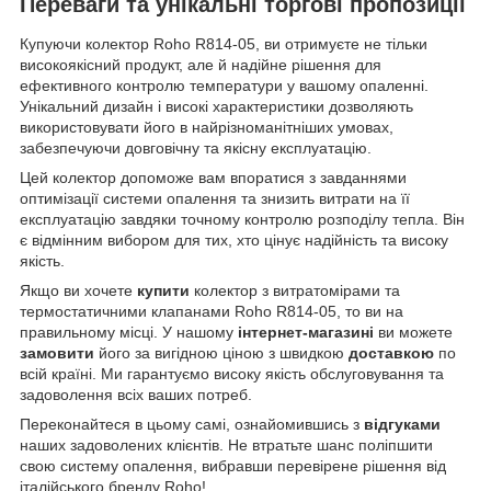
Переваги та унікальні торгові пропозиції
Купуючи колектор Roho R814-05, ви отримуєте не тільки
високоякісний продукт, але й надійне рішення для
ефективного контролю температури у вашому опаленні.
Унікальний дизайн і високі характеристики дозволяють
використовувати його в найрізноманітніших умовах,
забезпечуючи довговічну та якісну експлуатацію.
Цей колектор допоможе вам впоратися з завданнями
оптимізації системи опалення та знизить витрати на її
експлуатацію завдяки точному контролю розподілу тепла. Він
є відмінним вибором для тих, хто цінує надійність та високу
якість.
Якщо ви хочете
купити
колектор з витратомірами та
термостатичними клапанами Roho R814-05, то ви на
правильному місці. У нашому
інтернет-магазині
ви можете
замовити
його за вигідною ціною з швидкою
доставкою
по
всій країні. Ми гарантуємо високу якість обслуговування та
задоволення всіх ваших потреб.
Переконайтеся в цьому самі, ознайомившись з
відгуками
наших задоволених клієнтів. Не втратьте шанс поліпшити
свою систему опалення, вибравши перевірене рішення від
італійського бренду Roho!