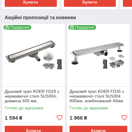
Купити
Купити
Акційні пропозиції та новинки
Подарунок
Подарунок
Душовий трап KOER FD29 з
Душовий трап KOER FD35 з
нержавіючої сталі SUS304,
нержавіючої сталі SUS304
довжина 600 мм,
800мм, комбінований 40мм
комбінований затвор
(KR3280)
Готово до відправки
Готово до відправки
(KR3273)
1 594
1 966
₴
₴
Купити
Купити