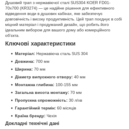
Душовий трап з нержавіючої сталі SUS304 KOER FD01-
70x700 (KR3274) — це надійне рішення для ефективного
відведення води в душових кабінах, яке забезпечує
довговічність і високу продуктивність. Цей трап поєднує в собі
міцний матеріал і продуманий дизайн, що робить його
ідеальним вибором для вашого дому або комерційного
об'єкта.
Ключові характеристики
Матеріал:
Нержавіюча сталь SUS 304
Довжина:
700 мм
Ширина:
70 мм
Діаметр випускного отвору:
40 мм
Монтажна глибина:
100-155 мм
Загальна висота монтажу:
70 мм
Пропускна спроможність:
30 л/хв
Гарантійний термін:
60 місяців
Країна бренду:
Чехія
Докладні технічні дані