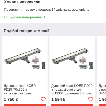
Умови повернення
Повернення товару впродовж 14 днів за домовленістю
Всі умови повернення
Подібні товари компанії
Душовий трап KOER
Душовий трап KOER FD29
Душ
FD29-70x700 з
з нержавіючої сталі
з не
нержавіючої сталі
SUS304, довжина 600 мм,
SUS3
SUS304, комбінований
комбінований затвор
комб
1 750
1 594
1 9
₴
₴
затвор, 40мм (KR3278)
(KR3273)
(KR3