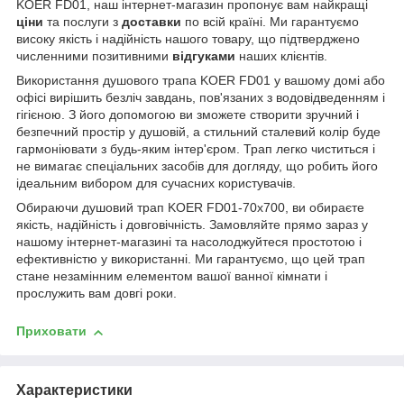
KOER FD01, наш інтернет-магазин пропонує вам найкращі
ціни
та послуги з
доставки
по всій країні. Ми гарантуємо
високу якість і надійність нашого товару, що підтверджено
численними позитивними
відгуками
наших клієнтів.
Використання душового трапа KOER FD01 у вашому домі або
офісі вирішить безліч завдань, пов'язаних з водовідведенням і
гігієною. З його допомогою ви зможете створити зручний і
безпечний простір у душовій, а стильний сталевий колір буде
гармоніювати з будь-яким інтер'єром. Трап легко чиститься і
не вимагає спеціальних засобів для догляду, що робить його
ідеальним вибором для сучасних користувачів.
Обираючи душовий трап KOER FD01-70x700, ви обираєте
якість, надійність і довговічність. Замовляйте прямо зараз у
нашому інтернет-магазині та насолоджуйтеся простотою і
ефективністю у використанні. Ми гарантуємо, що цей трап
стане незамінним елементом вашої ванної кімнати і
прослужить вам довгі роки.
Приховати
Характеристики