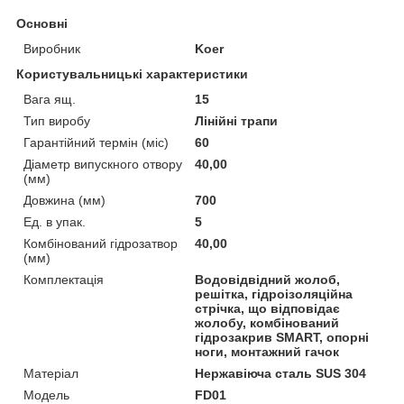
Основні
Виробник
Koer
Користувальницькі характеристики
Вага ящ.
15
Тип виробу
Лінійні трапи
Гарантійний термін (міс)
60
Діаметр випускного отвору
40,00
(мм)
Довжина (мм)
700
Ед. в упак.
5
Комбінований гідрозатвор
40,00
(мм)
Комплектація
Водовідвідний жолоб,
решітка, гідроізоляційна
стрічка, що відповідає
жолобу, комбінований
гідрозакрив SMART, опорні
ноги, монтажний гачок
Матеріал
Нержавіюча сталь SUS 304
Мoдель
FD01