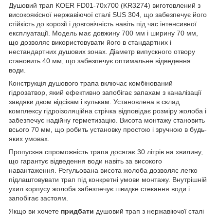
Душовий трап KOER FD01-70x700 (KR3274) виготовлений з
високоякісної нержавіючої сталі SUS 304, що забезпечує його
стійкість до корозії і довговічність навіть під час інтенсивної
експлуатації. Модель має довжину 700 мм і ширину 70 мм,
що дозволяє використовувати його в стандартних і
нестандартних душових зонах. Діаметр випускного отвору
становить 40 мм, що забезпечує оптимальне відведення
води.
Конструкція душового трапа включає комбінований
гідрозатвор, який ефективно запобігає запахам з каналізації
завдяки двом відсікам і кулькам. Установлена в склад
комплексу гідроізоляційна стрічка відповідає розміру жолоба і
забезпечує надійну герметизацію. Висота монтажу становить
всього 70 мм, що робить установку простою і зручною в будь-
яких умовах.
Пропускна спроможність трапа досягає 30 літрів на хвилину,
що гарантує відведення води навіть за високого
навантаження. Регульована висота жолоба дозволяє легко
підлаштовувати трап під конкретні умови монтажу. Внутрішній
ухил корпусу жолоба забезпечує швидке стекання води і
запобігає застоям.
Якщо ви хочете
придбати
душовий трап з нержавіючої сталі