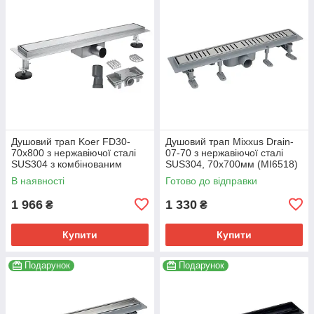
Душовий трап Koer FD30-
Душовий трап Mixxus Drain-
70x800 з нержавіючої сталі
07-70 з нержавіючої сталі
SUS304 з комбінованим
SUS304, 70x700мм (MI6518)
затвором (AC0701)
В наявності
Готово до відправки
1 966
1 330
₴
₴
Купити
Купити
Подарунок
Подарунок