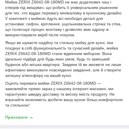
Мийка ZERIX Z6642-08-180MD не має додаткових чаш і
отворів під змішувач, що робить її універсальним рішенням
для тих, хто віддає перевагу мінімалізму в кухонному дизайні.
У комплекті з мийкою йдуть всі необхідні деталі для
установки: сифон, кріплення, ущільнювальна стрічка та сітка,
що полегшує процес монтажу і дозволяє вам одразу ж
використовувати виріб після покупки.
Якщо ви шукаєте надійну та стильну мийку для кухні, яка
поєднує в собі функціональність та сучасний дизайн, мийка
ZERIX Z6642-08-180MD стане відмінним вибором. Вона
ідеально підійде для будь-яких умов, будь то заміський
будинок або міська квартира. Завдяки їй ви зможете не лише
ефективно виконувати повсякденні завдання, але й створити
затишну атмосферу на вашій кухні.
Оцініть переваги мийки ZERIX Z6642-08-180MD —
замовляйте прямо зараз у нашому інтернет-магазині, ми
гарантуємо швидку доставку та високу якість продукту. Не
втрачайте можливість зробити вашу кухню більш комфортною
та стильною!
Приховати