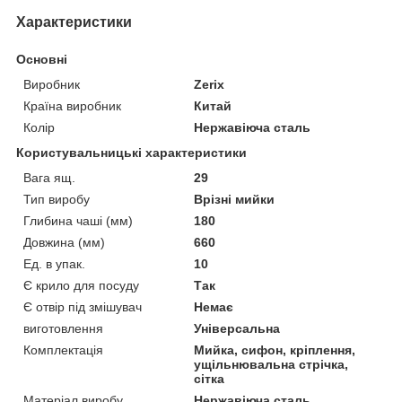
Характеристики
Основні
Виробник
Zerix
Країна виробник
Китай
Колір
Нержавіюча сталь
Користувальницькі характеристики
Вага ящ.
29
Тип виробу
Врізні мийки
Глибина чаші (мм)
180
Довжина (мм)
660
Ед. в упак.
10
Є крило для посуду
Так
Є отвір під змішувач
Немає
виготовлення
Універсальна
Комплектація
Мийка, сифон, кріплення,
ущільнювальна стрічка,
сітка
Матеріал виробу
Нержавіюча сталь