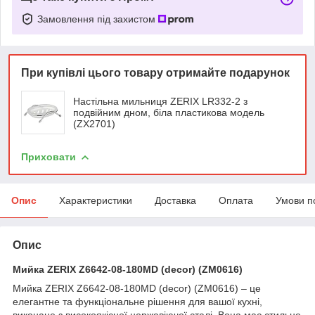
Замовлення під захистом
При купівлі цього товару отримайте подарунок
Настільна мильниця ZERIX LR332-2 з
подвійним дном, біла пластикова модель
(ZX2701)
Приховати
Опис
Характеристики
Доставка
Оплата
Умови п
Опис
Мийка ZERIX Z6642-08-180MD (decor) (ZM0616)
Мийка ZERIX Z6642-08-180MD (decor) (ZM0616) – це
елегантне та функціональне рішення для вашої кухні,
виконане з високоякісної нержавіючої сталі. Вона має стильне