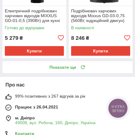
Електричний подрібнювач
Подрібнювач харчових
харчових відходів MIXXUS
відходів Mixxus GD-03-0,75
GD-01-0,5 (390Вт) для кухні
(560Вт, індукційний двигун)
(MX1568)
для кухні (MX1570)
Готово до відправки
В наявності
5 279
8 246
₴
₴
Купити
Купити
Показати ще
Про нас
99% позитивних з 267 відгуків за рік
Працює з 26.04.2021
КНОПКА
ЗВ'ЯЗКУ
м. Дніпро
49008, вул. Робоча, 160, Дніпро, Україна
Контакти