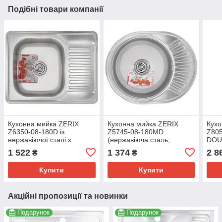
Подібні товари компанії
Кухонна мийка ZERIX
Кухонна мийка ZERIX
Кухо
Z6350-08-180D із
Z5745-08-180MD
Z80
нержавіючої сталі з
(нержавіюча сталь,
DOUB
декором, 50x63 см
декорована, 45 см)
стал
1 522
1 374
2 8
₴
₴
(ZM0564)
(ZM0615)
Купити
Купити
Акційні пропозиції та новинки
Подарунок
Подарунок