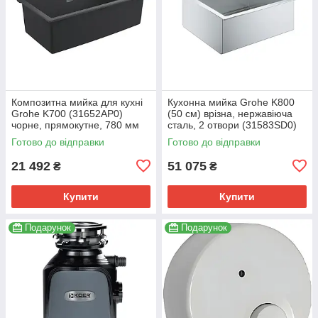
Композитна мийка для кухні
Кухонна мийка Grohe K800
Grohe K700 (31652AP0)
(50 см) врізна, нержавіюча
чорне, прямокутне, 780 мм
сталь, 2 отвори (31583SD0)
(31652AP0)
Готово до відправки
Готово до відправки
21 492
51 075
₴
₴
Купити
Купити
Подарунок
Подарунок