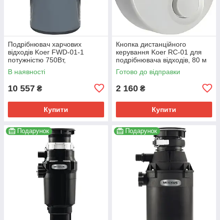
Подрібнювач харчових
Кнопка дистанційного
відходів Koer FWD-01-1
керування Koer RC-01 для
потужністю 750Вт,
подрібнювача відходів, 80 м
індукційний двигун (KR4912)
(KR4914)
В наявності
Готово до відправки
10 557
2 160
₴
₴
Купити
Купити
Подарунок
Подарунок