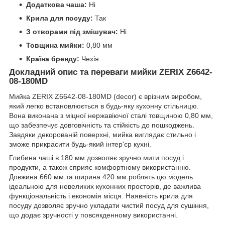
Додаткова чаша:
Ні
Крила для посуду:
Так
З отворами під змішувач:
Ні
Товщина мийки:
0,80 мм
Країна бренду:
Чехія
Докладний опис та переваги мийки ZERIX Z6642-
08-180MD
Мийка ZERIX Z6642-08-180MD (decor) є врізним виробом,
який легко встановлюється в будь-яку кухонну стільницю.
Вона виконана з міцної нержавіючої сталі товщиною 0,80 мм,
що забезпечує довговічність та стійкість до пошкоджень.
Завдяки декорованій поверхні, мийка виглядає стильно і
зможе прикрасити будь-який інтер'єр кухні.
Глибина чаші в 180 мм дозволяє зручно мити посуд і
продукти, а також сприяє комфортному використанню.
Довжина 660 мм та ширина 420 мм роблять цю модель
ідеальною для невеликих кухонних просторів, де важлива
функціональність і економія місця. Наявність крила для
посуду дозволяє зручно укладати чистий посуд для сушіння,
що додає зручності у повсякденному використанні.