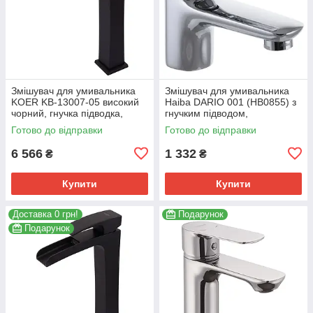
Змішувач для умивальника
Змішувач для умивальника
KOER KB-13007-05 високий
Haiba DARIO 001 (HB0855) з
чорний, гнучка підводка,
гнучким підводом,
картридж 35 мм (KR3445)
хромований (HB0855)
Готово до відправки
Готово до відправки
6 566
1 332
₴
₴
Купити
Купити
Доставка 0 грн!
Подарунок
Подарунок