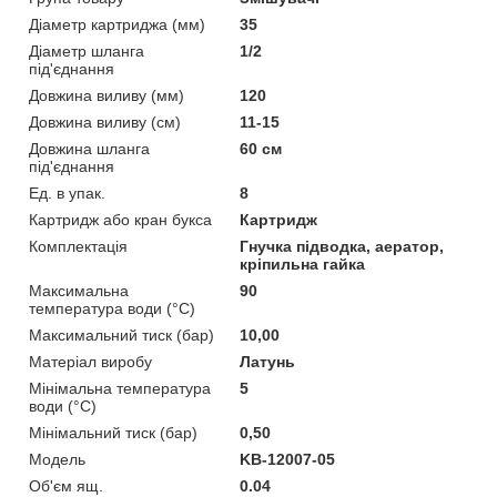
Діаметр картриджа (мм)
35
Діаметр шланга
1/2
під'єднання
Довжина виливу (мм)
120
Довжина виливу (см)
11-15
Довжина шланга
60 см
під'єднання
Ед. в упак.
8
Картридж або кран букса
Картридж
Комплектація
Гнучка підводка, аератор,
кріпильна гайка
Максимальна
90
температура води (°C)
Максимальний тиск (бар)
10,00
Матеріал виробу
Латунь
Мінімальна температура
5
води (°C)
Мінімальний тиск (бар)
0,50
Мoдель
KB-12007-05
Об'єм ящ.
0.04