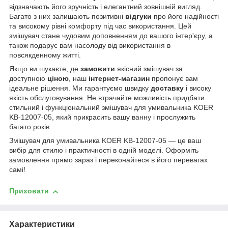
відзначають його зручність і елегантний зовнішній вигляд.
Багато з них залишають позитивні
відгуки
про його надійності
та високому рівні комфорту під час використання. Цей
змішувач стане чудовим доповненням до вашого інтер'єру, а
також подарує вам насолоду від використання в
повсякденному житті.
Якщо ви шукаєте, де
замовити
якісний змішувач за
доступною
ціною
, наш
інтернет-магазин
пропонує вам
ідеальне рішення. Ми гарантуємо швидку
доставку
і високу
якість обслуговування. Не втрачайте можливість придбати
стильний і функціональний змішувач для умивальника KOER
KB-12007-05, який прикрасить вашу ванну і прослужить
багато років.
Змішувач для умивальника KOER KB-12007-05 — це ваш
вибір для стилю і практичності в одній моделі. Оформіть
замовлення прямо зараз і переконайтеся в його перевагах
самі!
Приховати
Характеристики