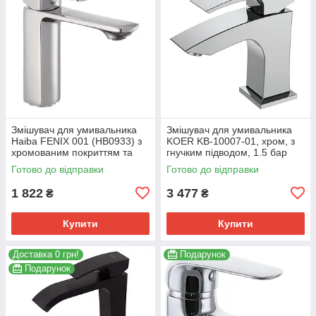
Змішувач для умивальника
Змішувач для умивальника
Haiba FENIX 001 (HB0933) з
KOER KB-10007-01, хром, з
хромованим покриттям та
гнучким підводом, 1.5 бар
гнучким підведенням
(KR3438)
Готово до відправки
Готово до відправки
(HB0933)
1 822
3 477
₴
₴
Купити
Купити
Доставка 0 грн!
Подарунок
Подарунок