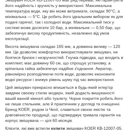
Змішувач KOER KB-12007-05 має ряд переваг, які гарантують
його надійність і зручність у використанні. Максимальна
температура води, яку він може витримати, складає 90°C, а
мінімальна — 5°C. Це робить його ідеальним вибором як для
подачі гарячої, так і холодної води. Максимальний тиск у
системі може досягати 10 бар, а мінімальне — 0,50 бар, що
забезпечує високу продуктивність, незалежно від умов
експлуатації.
Висота змішувача складає 165 мм, а довжина виливу — 120
мм. Це дозволяє комфортно використовувати змішувач, не
боятися бризок і незручностей. Гнучка підводка, що входить в
комплект, має довжину 60 см, що спрощує установку, а
кріпильна гайка забезпечує надійне з'єднання. Аератор,
рівномірно розподіляючи потік води, дозволяє економити
водні ресурси і знижує рівень шуму під час використання.
Цей змішувач прекрасно впишеться в будь-який інтер'єр
завдяки своєму стилю модерн, який додасть вишуканості
вашій ванній кімнаті або туалету. Чорне покриття робить його
не лише стильним, але й практичним у догляді та очищенні.
Бренд KOER, родом із Чехії, славиться своєю якістю та
довговічністю продукції, що підтверджує тривала гарантія на
корпус змішувача — цілі 60 місяців.
Клієнти, які вже встигли
купити
змішувач KOER KB-12007-05,