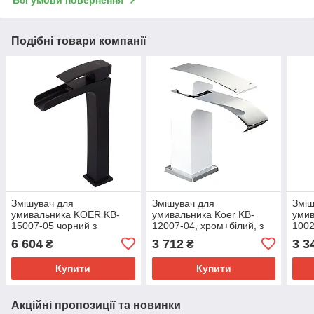
Всі умови повернення
Подібні товари компанії
Змішувач для
Змішувач для
Зміш
умивальника KOER KB-
умивальника Koer KB-
умив
15007-05 чорний з
12007-04, хром+білий, з
1002
високим водоспадом,
гнучким підводом, 12 міс.
підв
6 604
3 712
3 3
₴
₴
гнучкий підвід. (KR3449)
гарантії (KR5151)
мм 
Купити
Купити
Акційні пропозиції та новинки