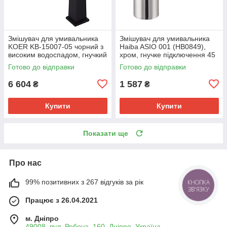
Змішувач для умивальника
Змішувач для умивальника
KOER KB-15007-05 чорний з
Haiba ASIO 001 (HB0849),
високим водоспадом, гнучкий
хром, гнучке підключення 45
підвід. (KR3449)
см (HB0849)
Готово до відправки
Готово до відправки
6 604
1 587
₴
₴
Купити
Купити
Показати ще
Про нас
99% позитивних з 267 відгуків за рік
КНОПКА
ЗВ'ЯЗКУ
Працює з 26.04.2021
м. Дніпро
49008, вул. Робоча, 160, Дніпро, Україна