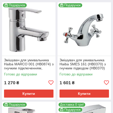
Подарунок
Подарунок
Змішувач для умивальника
Змішувач для умивальника
Haiba MARCO 001 (HB0874) з
Haiba SMES 161 (HB0370) з
гнучким підключенням,
гнучким підводом (HB0370)
хромований (HB0874)
Готово до відправки
Готово до відправки
1 270
1 601
₴
₴
Купити
Купити
Подарунок
Доставка 0 грн!
Подарунок