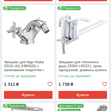
Подарунок
Подарунок
Змішувач для біде Haiba
Змішувач для гігієнічного
ZEUS 162 (HB0426) з
душу ZERIX LR5221, хром,
хромованим покриттям і
одноручний, довжина шланга
гнучким підводом. (HB0426)
120 см (ZX3048)
Готово до відправки
Готово до відправки
1 311
1 739
₴
₴
Купити
Купити
Подарунок
Доставка 0 грн!
Подарунок