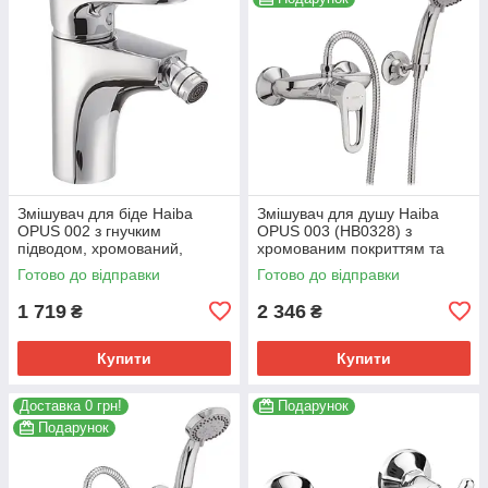
Змішувач для біде Haiba
Змішувач для душу Haiba
OPUS 002 з гнучким
OPUS 003 (HB0328) з
підводом, хромований,
хромованим покриттям та
латунь (HB0327)
шлангом 150 см (HB0328)
Готово до відправки
Готово до відправки
1 719
2 346
₴
₴
Купити
Купити
Доставка 0 грн!
Подарунок
Подарунок