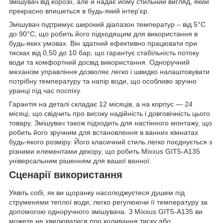
змішувач від корозії, але й надає йому стильний вигляд, який
прекрасно впишеться в будь-який інтер'єр.
Змішувач підтримує широкий діапазон температур – від 5°C
до 90°C, що робить його підходящим для використання в
будь-яких умовах. Він здатний ефективно працювати при
тисках від 0,50 до 10 бар, що гарантує стабільність потоку
води та комфортний досвід використання. Одноручний
механізм управління дозволяє легко і швидко налаштовувати
потрібну температуру та напір води, що особливо зручно
уранці під час поспіху.
Гарантія на деталі складає 12 місяців, а на корпус — 24
місяці, що свідчить про високу надійність і довговічність цього
товару. Змішувач також підходить для настінного монтажу, що
робить його зручним для встановлення в ванних кімнатах
будь-якого розміру. Його класичний стиль легко поєднується з
різними елементами декору, що робить Mixxus GIT5-A135
універсальним рішенням для вашої ванної.
Сценарії використання
Уявіть собі, як ви щоранку насолоджуєтеся душем під
струменями теплої води, легко регулюючи її температуру за
допомогою одноручного змішувача. З Mixxus GIT5-A135 ви
можете не хвилюватися про коливання тиску або