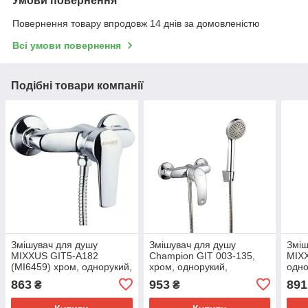
Умови повернення
Повернення товару впродовж 14 днів за домовленістю
Всі умови повернення
Подібні товари компанії
Змішувач для душу
Змішувач для душу
Зміш
MIXXUS GIT5-A182
Champion GIT 003-135,
MIXX
(MI6459) хром, однорукий,
хром, однорукий,
одно
Німеччина (MI6459)
комплект 150 см (MI6370)
(MI6
863
953
891
₴
₴