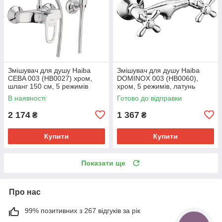
Змішувач для душу Haiba
Змішувач для душу Haiba
CEBA 003 (HB0027) хром,
DOMINOX 003 (HB0060),
шланг 150 см, 5 режимів
хром, 5 режимів, латунь
лійки (HB0027)
(HB0060)
В наявності
Готово до відправки
2 174
1 367
₴
₴
Купити
Купити
Показати ще
Про нас
99% позитивних з 267 відгуків за рік