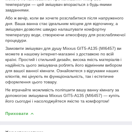
температури — цей змішувач впорається з будь-якими
завданнями.
Або ж вечір, коли ви хочете розслабитися після напруженого
дня. Ваша ванна стає ідеальним місцем для відпочинку, а
змішувач дозволяє швидко налаштувати комфортну
температуру води, створюючи атмосферу для розслабляючої
процедури.
Замовити змішувач для душу Mixxus GIT5-A135 (MI6457) ви
можете в нашому інтернет-магазині з доставкою по всій
країні. Простий і стильний дизайн, висока якість матеріалів і
надійність цього змішувача роблять його відмінним вибором
для вашої ванної кімнати. Ознайомтеся з відгуками наших
клієнтів, які цінують як функціональність, так і естетичне
оформлення цього товару.
Не втрачайте можливість поліпшити вашу ванну кімнату за
допомогою змішувача Mixxus GIT5-A135 (MI6457) — купіть
його сьогодні і насолоджуйтеся якістю та комфортом!
Приховати