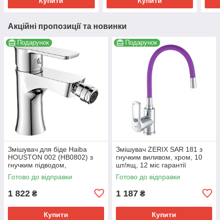
Купити
Купити
Акційні пропозиції та новинки
Подарунок
Подарунок
Змішувач для біде Haiba
Змішувач ZERIX SAR 181 з
HOUSTON 002 (HB0802) з
гнучким виливом, хром, 10
гнучким підводом,
шт/ящ, 12 міс гарантії
хромований (HB0802)
(ZX2673)
Готово до відправки
Готово до відправки
1 822
1 187
₴
₴
Купити
Купити