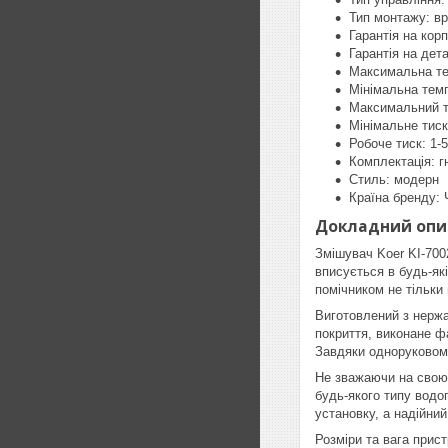
Тип монтажу: в
Гарантія на корп
Гарантія на дета
Максимальна те
Мінімальна тем
Максимальний т
Мінімальне тиск
Робоче тиск: 1-
Комплектація: г
Стиль: модерн
Країна бренду: 
Докладний опи
Змішувач Koer KI-700
вписується в будь-як
помічником не тільки 
Виготовлений з нержав
покриття, виконане ф
Завдяки одноруковому
Не зважаючи на свою 
будь-якого типу водоп
установку, а надійний
Розміри та вага прис