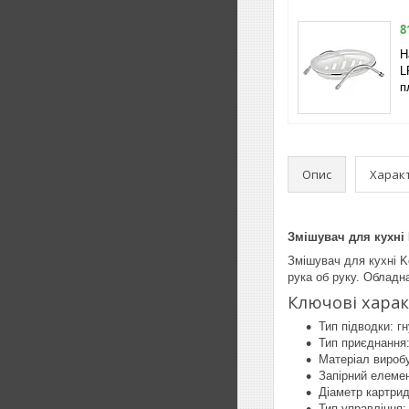
8
Н
L
п
Опис
Харак
Змішувач для кухні 
Змішувач для кухні K
рука об руку. Обладн
Ключові хара
Тип підводки: г
Тип приєднання:
Матеріал вироб
Запірний елеме
Діаметр картри
Тип управління: