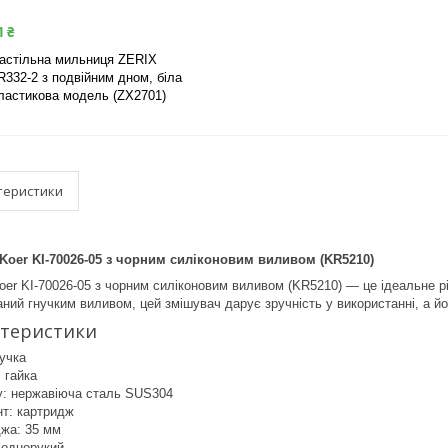
1 ₴
астільна мильниця ZERIX
R332-2 з подвійним дном, біла
ластикова модель (ZX2701)
теристики
Koer KI-70026-05 з чорним силіконовим виливом (KR5210)
oer KI-70026-05 з чорним силіконовим виливом (KR5210) — це ідеальне р
аний гнучким виливом, цей змішувач дарує зручність у використанні, а йо
ктеристики
нучка
 гайка
у: нержавіюча сталь SUS304
нт: картридж
джа: 35 мм
 однорукий