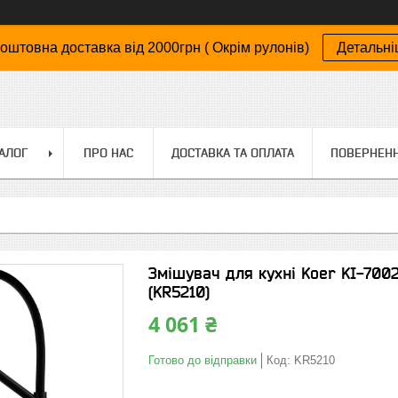
оштовна доставка від 2000грн ( Окрім рулонів)
Детальн
АЛОГ
ПРО НАС
ДОСТАВКА ТА ОПЛАТА
ПОВЕРНЕНН
Змішувач для кухні Koer KI-700
(KR5210)
4 061 ₴
Готово до відправки
Код:
KR5210