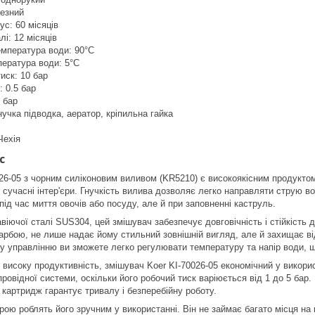
резний
ус: 60 місяців
лі: 12 місяців
мпература води: 90°C
пература води: 5°C
иск: 10 бар
: 0.5 бар
5 бар
нучка підводка, аератор, кріпильна гайка
Чехія
с
26-05 з чорним силіконовим виливом (KR5210) є високоякісним продуктом,
і сучасні інтер'єри. Гнучкість вилива дозволяє легко направляти струю в
під час миття овочів або посуду, але й при заповненні каструль.
іючої сталі SUS304, цей змішувач забезпечує довговічність і стійкість д
арбою, не лише надає йому стильний зовнішній вигляд, але й захищає від 
 управлінню ви зможете легко регулювати температуру та напір води, 
високу продуктивність, змішувач Koer KI-70026-05 економічний у викорис
ровідної системи, оскільки його робочий тиск варіюється від 1 до 5 бар
 картридж гарантує тривалу і безперебійну роботу.
трою роблять його зручним у використанні. Він не займає багато місця на