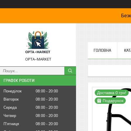
Безк
ГОЛОВНА
КАТ
OPTA–MARKET
ГРАФІК РОБОТИ
Понеділок
08:00
20:00
Доставка 0 грн!
Вівторок
08:00
20:00
Подарунок
Середа
08:00
20:00
Четвер
08:00
20:00
Пʼятниця
08:00
20:00