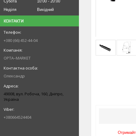
Субота
10:00
20:00
Неділя
Вихідний
КОНТАКТИ
+380 (66) 452-44-04
OPTA–MARKET
Олександр
49008, вул. Робоча, 160, Дніпро,
Україна
+380664524404
Отримайте