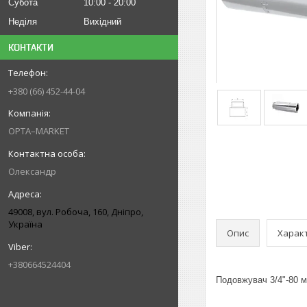
Субота
10:00
20:00
Неділя
Вихідний
КОНТАКТИ
+380 (66) 452-44-04
OPTA–MARKET
Олександр
49008, вул. Робоча, 160, Дніпро,
Україна
Опис
Харак
+380664524404
Подовжувач 3/4"-80 м