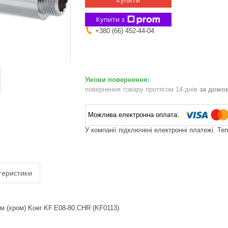
Купити
Купити з
+380 (66) 452-44-04
повернення товару протягом 14 днів
за домо
У компанії підключені електронні платежі. Те
теристики
м (хром) Koer KF.E08-80.CHR (KF0113)