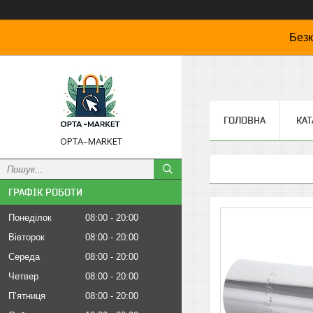
Безк
ГОЛОВНА
КАТ
OPTA–MARKET
ГРАФІК РОБОТИ
Понеділок
08:00
20:00
Вівторок
08:00
20:00
Середа
08:00
20:00
Четвер
08:00
20:00
Пʼятниця
08:00
20:00