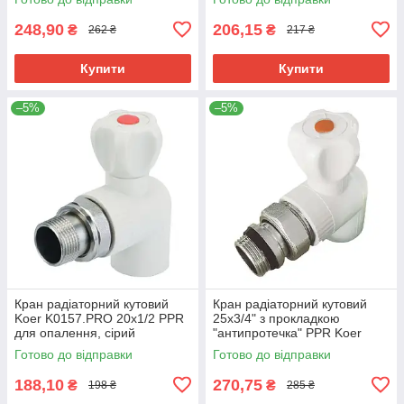
248,90
206,15
₴
₴
262 ₴
217 ₴
Купити
Купити
–5%
–5%
Кран радіаторний кутовий
Кран радіаторний кутовий
Koer K0157.PRO 20x1/2 PPR
25x3/4" з прокладкою
для опалення, сірий
"антипротечка" PPR Koer
(KP0201)
K0162.PRO (KP0208)
Готово до відправки
Готово до відправки
188,10
270,75
₴
₴
198 ₴
285 ₴