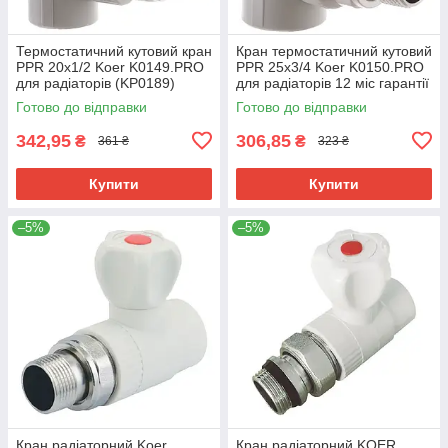
Термостатичний кутовий кран
Кран термостатичний кутовий
PPR 20x1/2 Koer K0149.PRO
PPR 25x3/4 Koer K0150.PRO
для радіаторів (KP0189)
для радіаторів 12 міс гарантії
(KP0190)
Готово до відправки
Готово до відправки
342,95
306,85
₴
₴
361 ₴
323 ₴
Купити
Купити
–5%
–5%
Кран радіаторний Koer
Кран радіаторний KOER