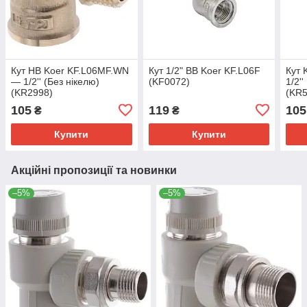
Кут НВ Koer KF.L06MF.WN
Кут 1/2" ВВ Koer KF.L06F
Кут 
— 1/2'' (Без нікелю)
(KF0072)
1/2'
(KR2998)
(KR5
105
119
105
₴
₴
Купити
Купити
Акційні пропозиції та новинки
–5%
–5%