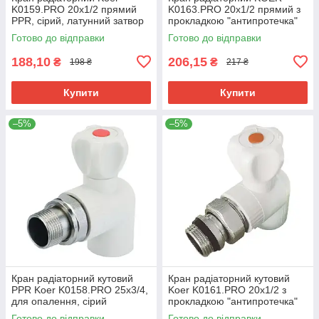
K0159.PRO 20x1/2 прямий
K0163.PRO 20x1/2 прямий з
PPR, сірий, латунний затвор
прокладкою "антипротечка"
(KP0204)
для опалення (KP0210)
Готово до відправки
Готово до відправки
188,10
206,15
₴
₴
198 ₴
217 ₴
Купити
Купити
–5%
–5%
Кран радіаторний кутовий
Кран радіаторний кутовий
PPR Koer K0158.PRO 25x3/4,
Koer K0161.PRO 20x1/2 з
для опалення, сірий
прокладкою "антипротечка"
(KP0202)
PPR (KP0207)
Готово до відправки
Готово до відправки