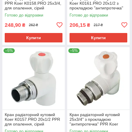
PPR Koer K0158.PRO 25x3/4,
Koer K0161.PRO 20x1/2 з
для опалення, сірий
прокладкою "антипротечка"
(KP0202)
PPR (KP0207)
Готово до відправки
Готово до відправки
248,90
206,15
₴
₴
262 ₴
217 ₴
Купити
Купити
–5%
–5%
Кран радіаторний кутовий
Кран радіаторний кутовий
Koer K0157.PRO 20x1/2 PPR
25x3/4" з прокладкою
для опалення, сірий
"антипротечка" PPR Koer
(KP0201)
K0162.PRO (KP0208)
Готово до відправки
Готово до відправки