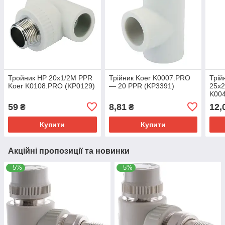
Тройник НР 20x1/2M PPR
Трійник Koer K0007.PRO
Трій
Koer K0108.PRO (KP0129)
— 20 PPR (KP3391)
25x2
K00
59
8,81
12,
₴
₴
Купити
Купити
Акційні пропозиції та новинки
–5%
–5%