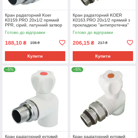
Кран радіаторний Koer
Кран радіаторний KOER
K0159.PRO 20x1/2 прямий
K0163.PRO 20x1/2 прямий з
PPR, сірий, латунний затвор
прокладкою "антипротечка"
(KP0204)
для опалення (KP0210)
Готово до відправки
Готово до відправки
188,10
206,15
₴
₴
198 ₴
217 ₴
Купити
Купити
–5%
–5%
Кран радіаторний кутовий
Кран радіаторний кутовий