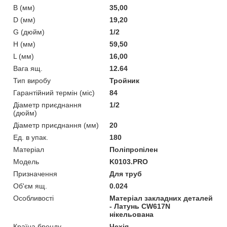
B (мм)
35,00
D (мм)
19,20
G (дюйм)
1/2
H (мм)
59,50
L (мм)
16,00
Вага ящ.
12.64
Тип виробу
Тройник
Гарантійний термін (міс)
84
Діаметр приєднання
1/2
(дюйм)
Діаметр приєднання (мм)
20
Ед. в упак.
180
Матеріал
Поліпропілен
Мoдель
K0103.PRO
Призначення
Для труб
Об'єм ящ.
0.024
Особливості
Матеріал закладних деталей
- Латунь CW617N
нікельована
Країна бренду
Чехія