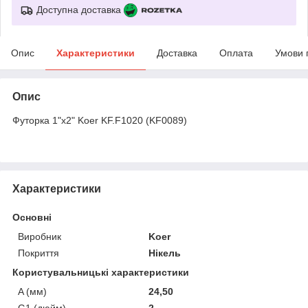
Доступна доставка
Опис
Характеристики
Доставка
Оплата
Умови 
Опис
Футорка 1"x2" Koer KF.F1020 (KF0089)
Характеристики
Основні
Виробник
Koer
Покриття
Нікель
Користувальницькі характеристики
A (мм)
24,50
G1 (дюйм)
2