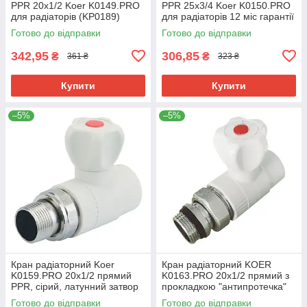
PPR 20x1/2 Koer K0149.PRO
PPR 25x3/4 Koer K0150.PRO
для радіаторів (KP0189)
для радіаторів 12 міс гарантії
(KP0190)
Готово до відправки
Готово до відправки
342,95
306,85
₴
₴
361 ₴
323 ₴
Купити
Купити
–5%
–5%
Кран радіаторний Koer
Кран радіаторний KOER
K0159.PRO 20x1/2 прямий
K0163.PRO 20x1/2 прямий з
PPR, сірий, латунний затвор
прокладкою "антипротечка"
(KP0204)
для опалення (KP0210)
Готово до відправки
Готово до відправки