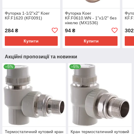
Футорка 1-1/2"x2" Koer
Футорка Koer
Футо
KF.F1620 (KF0091)
KF.F0610.WN - 1"x1/2" без
KF.F
нікелю (MX1536)
284
94
302
₴
₴
Купити
Купити
Акційні пропозиції та новинки
–5%
–5%
Термостатичний кутовий кран
Кран термостатичний кутовий