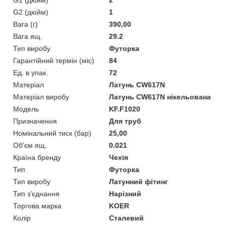
G2 (дюйм)
1
Вага (г)
390,00
Вага ящ.
29.2
Тип виробу
Футорка
Гарантійний термін (міс)
84
Ед. в упак.
72
Матеріал
Латунь CW617N
Матеріал виробу
Латунь CW617N нікельована
Мoдель
KF.F1020
Призначення
Для труб
Номінальний тиск (бар)
25,00
Об'єм ящ.
0.021
Країна бренду
Чехія
Тип
Футорка
Тип виробу
Латунний фітинг
Тип з'єднання
Нарізний
Торгова марка
KOER
Колір
Сталевий