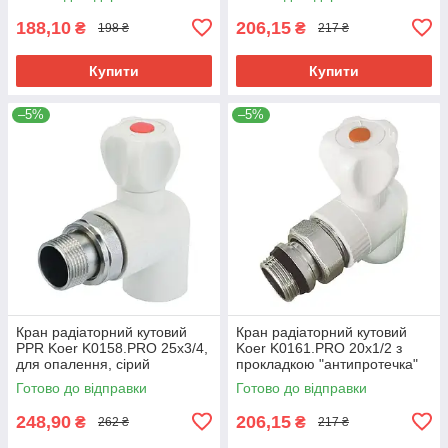
188,10
206,15
₴
₴
198 ₴
217 ₴
Купити
Купити
–5%
–5%
Кран радіаторний кутовий
Кран радіаторний кутовий
PPR Koer K0158.PRO 25x3/4,
Koer K0161.PRO 20x1/2 з
для опалення, сірий
прокладкою "антипротечка"
(KP0202)
PPR (KP0207)
Готово до відправки
Готово до відправки
248,90
206,15
₴
₴
262 ₴
217 ₴