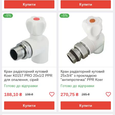
Купити
Купити
–5%
–5%
Кран радіаторний кутовий
Кран радіаторний кутовий
Koer K0157.PRO 20x1/2 PPR
25x3/4" з прокладкою
для опалення, сірий
"антипротечка" PPR Koer
(KP0201)
K0162.PRO (KP0208)
Готово до відправки
Готово до відправки
188,10
270,75
₴
₴
198 ₴
285 ₴
Купити
Купити