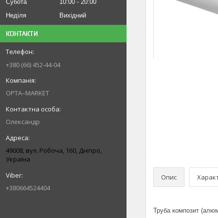
Субота
10:00
20:00
Неділя
Вихідний
КОНТАКТИ
+380 (66) 452-44-04
OPTA–MARKET
Олександр
49008, вул. Робоча, 160, Дніпро,
Україна
Опис
Харак
+380664524404
Труба композит (алюм