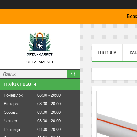
Безк
ГОЛОВНА
КАТ
OPTA–MARKET
ГРАФІК РОБОТИ
Понеділок
08:00
20:00
Вівторок
08:00
20:00
Середа
08:00
20:00
Четвер
08:00
20:00
Пʼятниця
08:00
20:00