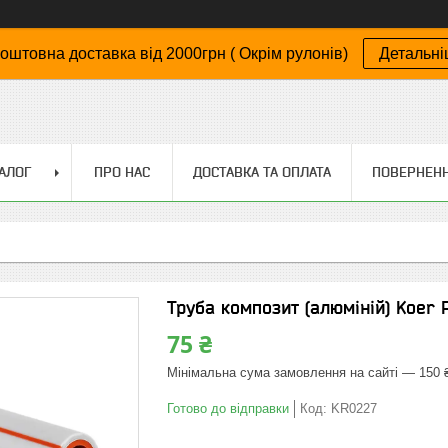
оштовна доставка від 2000грн ( Окрім рулонів)
Детальн
АЛОГ
ПРО НАС
ДОСТАВКА ТА ОПЛАТА
ПОВЕРНЕНН
Труба композит (алюміній) Koer P
75 ₴
Мінімальна сума замовлення на сайті — 150 
Готово до відправки
Код:
KR0227