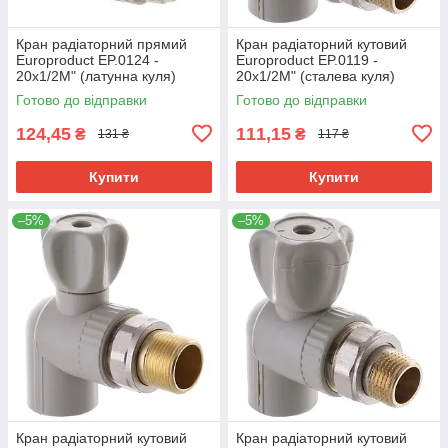
Кран радіаторний прямий
Кран радіаторний кутовий
Europroduct EP.0124 -
Europroduct EP.0119 -
20x1/2M" (латунна куля)
20x1/2M" (сталева куля)
(EP4049)
(EP4044)
Готово до відправки
Готово до відправки
124,45
111,15
₴
₴
131 ₴
117 ₴
Купити
Купити
–5%
–5%
Кран радіаторний кутовий
Кран радіаторний кутовий