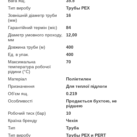
Вага ящ.
35.5
Тип виробу
Трубы PEX
Зовнішній діаметр труби
16
(мм)
Гарантійний термін (міс)
84
Діаметр умовного проходу,
12,00
мм
Довжина труби (м)
400
Ед. в упак.
400
Максимальна
70
температура робочої
рідини (°C)
Матеріал
Поліетилен
Призначення
Для теплої підлоги
Об'єм ящ.
0.219
Особливості
Продається бухтою, не
рідшею
Робочий тиск (бар)
10
Країна бренду
Чехія
Тип
Труба
Тип виробу
Трубы PEX и PERT