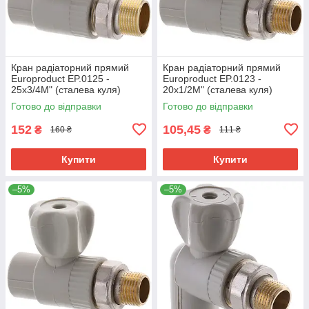
Кран радіаторний прямий
Кран радіаторний прямий
Europroduct EP.0125 -
Europroduct EP.0123 -
25x3/4M" (сталева куля)
20x1/2M" (сталева куля)
(EP4050)
(EP4048)
Готово до відправки
Готово до відправки
152
105,45
₴
₴
160 ₴
111 ₴
Купити
Купити
–5%
–5%