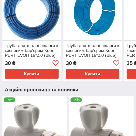
Труба для теплої підлоги з
Труба для теплої підлоги з
Труб
кисневим бар'єром Koer
кисневим бар'єром Koer
кисн
PERT EVOH 16*2,0 (Blue)
PERT EVOH 16*2,0 (Blue)
PERT
(200 м) (KR3090)
(500 м) (KR5045)
(200
30
30
35
₴
₴
₴
Купити
Купити
Акційні пропозиції та новинки
–5%
–5%