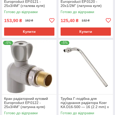
Europroduct EP.0121 -
Europroduct EP.0120 -
25x3/4M" (сталева куля)
20x1/2M" (латунна куля)
(EP4046)
(EP4045)
Готово до відправки
Готово до відправки
153,90
125,40
₴
₴
162 ₴
132 ₴
Купити
Купити
–5%
–5%
Кран радіаторний кутовий
Трубка Г-подібна для
Europroduct EP.0122 -
під'єднання радіатора Koer
25x3/4M" (латунна куля)
KA.D16-500 — 16 (2.2 mm) x
(EP4047)
15-500 mm (KR4904)
Готово до відправки
Готово до відправки