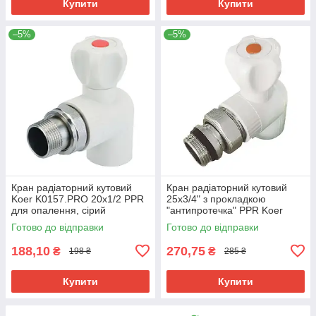
Купити
Купити
–5%
–5%
Кран радіаторний кутовий
Кран радіаторний кутовий
Koer K0157.PRO 20x1/2 PPR
25x3/4" з прокладкою
для опалення, сірий
"антипротечка" PPR Koer
(KP0201)
K0162.PRO (KP0208)
Готово до відправки
Готово до відправки
188,10
270,75
₴
₴
198 ₴
285 ₴
Купити
Купити