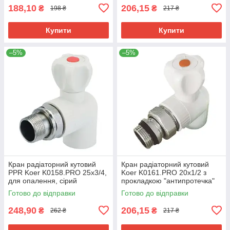
188,10
206,15
₴
₴
198 ₴
217 ₴
Купити
Купити
–5%
–5%
Кран радіаторний кутовий
Кран радіаторний кутовий
PPR Koer K0158.PRO 25x3/4,
Koer K0161.PRO 20x1/2 з
для опалення, сірий
прокладкою "антипротечка"
(KP0202)
PPR (KP0207)
Готово до відправки
Готово до відправки
248,90
206,15
₴
₴
262 ₴
217 ₴