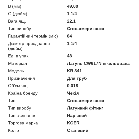
B (мм)
49,00
G (дюйм)
1 1/4
Вага ящ.
22.1
Тип виробу
Сгон-американка
Гарантійний термін (міс)
84
Діаметр приєднання
1 1/4
(дюйм)
Ед. в упак.
48
Матеріал
Латунь CW617N нікельована
Мoдель
KR.341
Призначення
Для труб
Об'єм ящ.
0.018
Країна бренду
Чехія
Тип
Сгон-американка
Тип виробу
Латунний фітинг
Тип з'єднання
Нарізний
Торгова марка
KOER
Колір
Сталевий