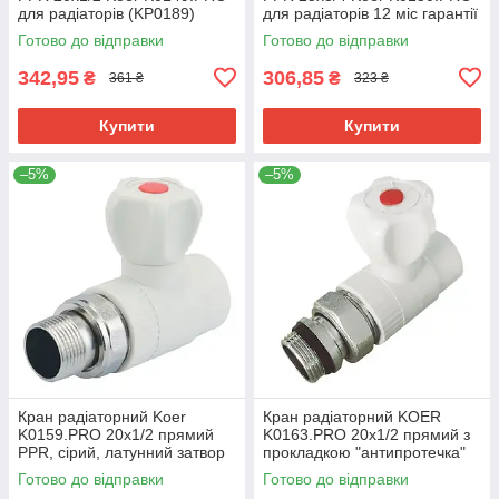
для радіаторів (KP0189)
для радіаторів 12 міс гарантії
(KP0190)
Готово до відправки
Готово до відправки
342,95
306,85
₴
₴
361 ₴
323 ₴
Купити
Купити
–5%
–5%
Кран радіаторний Koer
Кран радіаторний KOER
K0159.PRO 20x1/2 прямий
K0163.PRO 20x1/2 прямий з
PPR, сірий, латунний затвор
прокладкою "антипротечка"
(KP0204)
для опалення (KP0210)
Готово до відправки
Готово до відправки