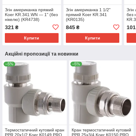
Згін американка прямий
Згін американка 1 1/2"
Згін
Koer KR.341.WN — 1" (без
прямий Koer KR.341
без 
нікелю) (KR4738)
(KR0135)
KR.3
(KR4
321
845
101
₴
₴
Купити
Купити
Акційні пропозиції та новинки
–5%
–5%
Термостатичний кутовий кран
Кран термостатичний кутовий
PPR 20x1/2 Koer K0149.PRO
PPR 25x3/4 Koer K0150.PRO