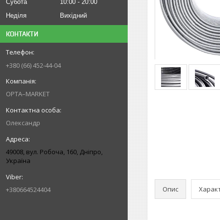
Субота
10:00
20:00
Неділя
Вихідний
КОНТАКТИ
+380 (66) 452-44-04
OPTA–MARKET
Олександр
49008, вул. Робоча, 160, Дніпро,
Україна
Опис
Харак
+380664524404