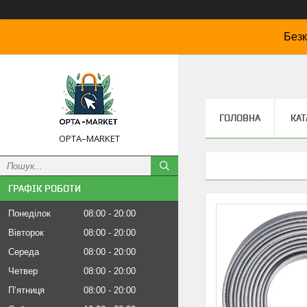
Безк
ГОЛОВНА
КАТ
OPTA–MARKET
ГРАФІК РОБОТИ
Понеділок
08:00
20:00
Вівторок
08:00
20:00
Середа
08:00
20:00
Четвер
08:00
20:00
Пʼятниця
08:00
20:00