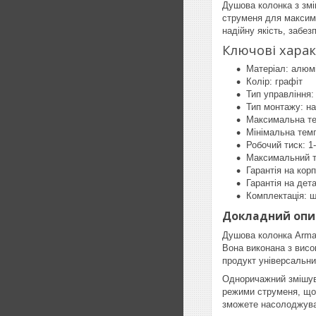
Душова колонка з зм
струменя для максима
надійну якість, забе
Ключові хара
Матеріал: алюмі
Колір: графіт
Тип управління
Тип монтажу: на
Максимальна те
Мінімальна тем
Робочий тиск: 1
Максимальний т
Гарантія на корп
Гарантія на дета
Комплектація: ш
Докладний опис
Душова колонка Armat
Вона виконана з висок
продукт універсальни
Одноричажний змішува
режими струменя, що 
зможете насолоджув