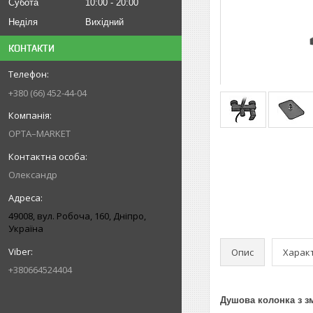
Субота
10:00
20:00
Неділя
Вихідний
КОНТАКТИ
+380 (66) 452-44-04
OPTA–MARKET
Олександр
49008, вул. Робоча, 160, Дніпро,
Україна
Опис
Харак
+380664524404
Душова колонка з з