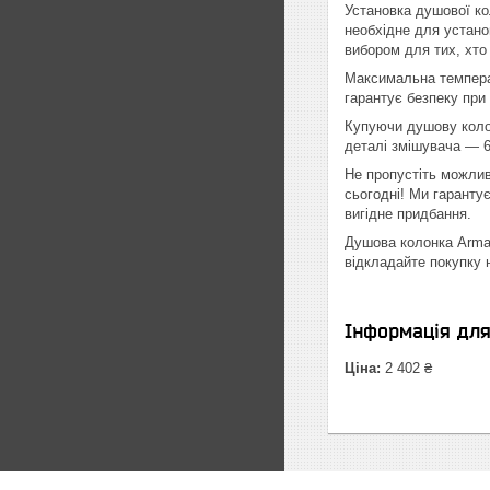
Установка душової ко
необхідне для устано
вибором для тих, хто
Максимальна темпера
гарантує безпеку при
Купуючи душову колон
деталі змішувача — 60
Не пропустіть можлив
сьогодні! Ми гаранту
вигідне придбання.
Душова колонка Armat
відкладайте покупку 
Інформація дл
Ціна:
2 402 ₴