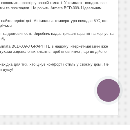
кономить простір у ванній кімнаті. У комплект входить все
рики та прокладки. Це робить Armata BCD-009-J ідеальним
найхолодніші дні. Мінімальна температура складає 5°C, що
дітьми.
та довговічності. Виробник надає тривалі гарантії на корпус та
обу.
 Armata BCD-009-J GRAPHITE в нашому інтернет-магазині вже
гуками задоволених клієнтів, щоб впевнитися, що це дійсно
хідка для тих, хто цінує комфорт і стиль у своєму домі. Не
тя душу!
КНОПКА
ЗВ'ЯЗКУ