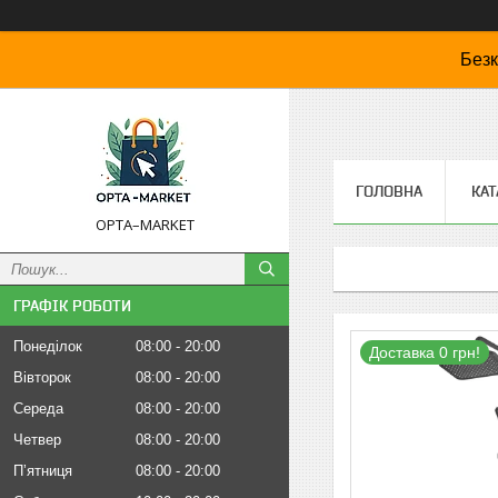
Безк
ГОЛОВНА
КАТ
OPTA–MARKET
ГРАФІК РОБОТИ
Понеділок
08:00
20:00
Доставка 0 грн!
Вівторок
08:00
20:00
Середа
08:00
20:00
Четвер
08:00
20:00
Пʼятниця
08:00
20:00