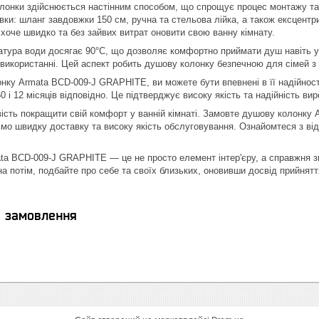
лонки здійснюється настінним способом, що спрощує процес монтажу та е
вки: шланг завдовжки 150 см, ручна та стельова лійка, а також ексцент
 хоче швидко та без зайвих витрат оновити свою ванну кімнату.
тура води досягає 90°C, що дозволяє комфортно приймати душ навіть у 
 використанні. Цей аспект робить душову колонку безпечною для сімей з 
ку Armata BCD-009-J GRAPHITE, ви можете бути впевнені в її надійності 
 і 12 місяців відповідно. Це підтверджує високу якість та надійність вир
ість покращити свій комфорт у ванній кімнаті. Замовте душову колонку
ємо швидку доставку та високу якість обслуговування. Ознайомтеся з від
a BCD-009-J GRAPHITE — це не просто елемент інтер'єру, а справжня зна
на потім, подбайте про себе та своїх близьких, оновивши досвід прийнят
я замовлення