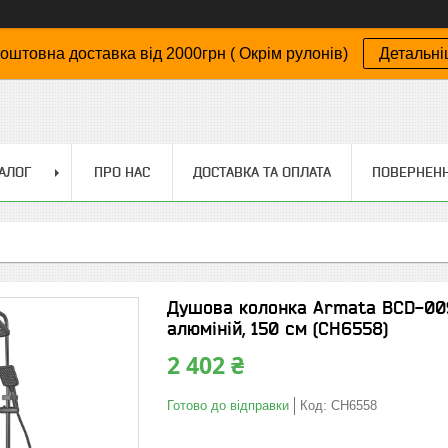
оштовна доставка від 2000грн ( Окрім рулонів)
Детальн
АЛОГ
ПРО НАС
ДОСТАВКА ТА ОПЛАТА
ПОВЕРНЕНН
Душова колонка Armata BCD-009
алюміній, 150 см (CH6558)
2 402 ₴
Готово до відправки
Код:
CH6558