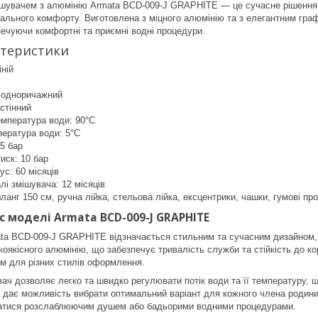
ішувачем з алюмінію Armata BCD-009-J GRAPHITE — це сучасне рішення 
льного комфорту. Виготовлена з міцного алюмінію та з елегантним граф
зпечуючи комфортні та приємні водні процедури.
ктеристики
ній
: одноричажний
стінний
мпература води: 90°C
пература води: 5°C
-5 бар
иск: 10 бар
ус: 60 місяців
лі змішувача: 12 місяців
ланг 150 см, ручна лійка, стельова лійка, ексцентрики, чашки, гумові пр
 моделі Armata BCD-009-J GRAPHITE
a BCD-009-J GRAPHITE відзначається стильним та сучасним дизайном, як
оякісного алюмінію, що забезпечує тривалість служби та стійкість до кор
м для різних стилів оформлення.
ч дозволяє легко та швидко регулювати потік води та її температуру,
дає можливість вибрати оптимальний варіант для кожного члена родини
атися розслаблюючим душем або бадьорими водними процедурами.