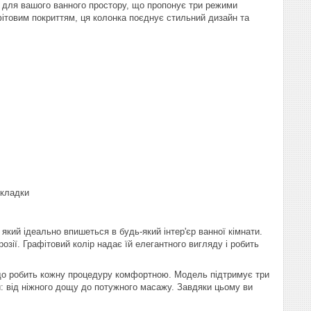
для вашого ванного простору, що пропонує три режими
ітовим покриттям, ця колонка поєднує стильний дизайн та
окладки
ий ідеально впишеться в будь-який інтер'єр ванної кімнати.
озії. Графітовий колір надає їй елегантного вигляду і робить
 що робить кожну процедуру комфортною. Модель підтримує три
: від ніжного дощу до потужного масажу. Завдяки цьому ви