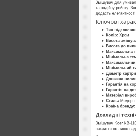
Змішувач для умиваль
та надійну роботу. З
додасть елегантності
Ключові хара
Тип підключен
Колір:
Хром
Висота змішув
Висота до вили
Максимальна т
Мінімальна те
Максимальний 
Мінімальний ти
Діаметр картри
Довжина вилив
Гарантія на ко
Гарантія на дет
Матеріал вироб
Стиль:
Модерн
Країна бренду:
Докладні техніч
Змішувач Koer KB-1102
покриття не лише над