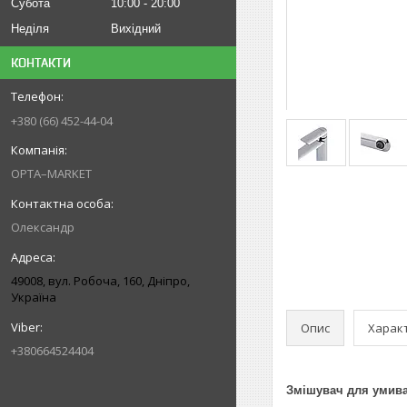
Субота
10:00
20:00
Неділя
Вихідний
КОНТАКТИ
+380 (66) 452-44-04
OPTA–MARKET
Олександр
49008, вул. Робоча, 160, Дніпро,
Україна
Опис
Харак
+380664524404
Змішувач для умива