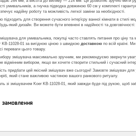
адає 264 мм, а висота до виливу — 214 мм. Це дозволяє зручно мити р
сті умивальників, а гнучка підводка довжиною 60 см у комплекті гаранту
зпечує надійну роботу та можливість легкої заміни за необхідності.
 підходить для створення сучасного інтер'єру ванної кімнати в стилі мо
будь-який дизайн. Ви можете бути впевнені в надійності та довговічності:
змішувача для умивальника, покупці часто ставлять питання про ціну та
 KB-11028-01 за вигідною ціною з швидкою
доставкою
по всій країні. М
всі переваги цього товару.
ибору змішувача максимально зручним, ми рекомендуємо звернути увагу
е відмінним вибором, якщо ви хочете створити стильний і сучасний інтер
сть придбати цей якісний змішувач вже сьогодні! Замовте змішувач для у
иріб, який стане важливою частиною вашого ранкового ритуалу.
тиль зі змішувачем Koer KB-11028-01, який завжди буде під рукою, щоб з
я замовлення