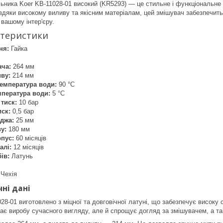
ника Koer KB-11028-01 високий (KR5293) — це стильне і функціональне 
авдяки високому виливу та якісним матеріалам, цей змішувач забезпечить 
 вашому інтер'єру.
ктеристики
ня:
Гайка
ача:
264 мм
ву:
214 мм
емпература води:
90 °C
мпература води:
5 °C
тиск:
10 бар
ск:
0,5 бар
джа:
25 мм
у:
180 мм
рпус:
60 місяців
алі:
12 місяців
ів:
Латунь
Чехія
ні дані
8-01 виготовлено з міцної та довговічної латуні, що забезпечує високу с
ає виробу сучасного вигляду, але й спрощує догляд за змішувачем, а т