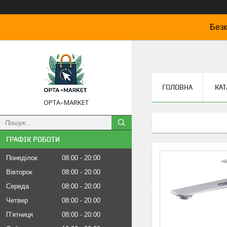
Безк
ГОЛОВНА
КАТ
OPTA–MARKET
ГРАФІК РОБОТИ
Понеділок
08:00
20:00
Вівторок
08:00
20:00
Середа
08:00
20:00
Четвер
08:00
20:00
Пʼятниця
08:00
20:00