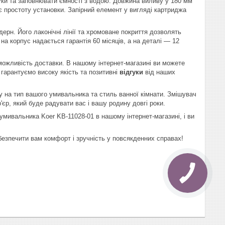
уки та заповнювати ємності з водою. Довжина виливу у 180 мм
є простоту установки. Запірний елемент у вигляді картриджа
дерн. Його лаконічні лінії та хромоване покриття дозволять
 на корпус надається гарантія 60 місяців, а на деталі — 12
 можливість доставки. В нашому інтернет-магазині ви можете
и гарантуємо високу якість та позитивні
відгуки
від наших
 на тип вашого умивальника та стиль ванної кімнати. Змішувач
'єр, який буде радувати вас і вашу родину довгі роки.
мивальника Koer KB-11028-01 в нашому інтернет-магазині, і ви
абезпечити вам комфорт і зручність у повсякденних справах!