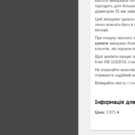
Висота змішувача скл
підходить для більшо
діаметром 25 мм забе
Цей змішувач ідеально
легко вписати його в 
місяців.
При пошуку якісного 
купити
змішувач Koer
клієнтів, які оцінили 
Щоб зробити процес в
Koer KB-11028-01 стан
Не втрачайте можливі
отримаєте надійний в
Вибирайте якість і с
Інформація дл
Ціна:
3 871 ₴