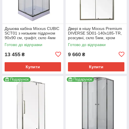
Душова кабіна Mixxus CUBIC
Двері в нішу Mixxus Premium
SCT01 з низьким піддоном
DIVERSE SD01-140x185-TR,
90x90 см, графіт, скло 4мм
розсувні, скло 5мм, хром
(MI6905)
(MI6874)
Готово до відправки
Готово до відправки
13 455
9 660
₴
₴
Купити
Купити
Подарунок
Подарунок