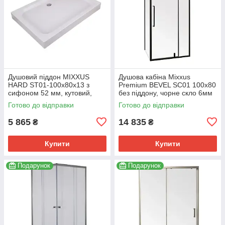
Душовий піддон MIXXUS
Душова кабіна Mixxus
HARD ST01-100x80x13 з
Premium BEVEL SC01 100x80
сифоном 52 мм, кутовий,
без піддону, чорне скло 6мм
білий, антиковзкий (MI6918)
(MI6870)
Готово до відправки
Готово до відправки
5 865
14 835
₴
₴
Купити
Купити
Подарунок
Подарунок