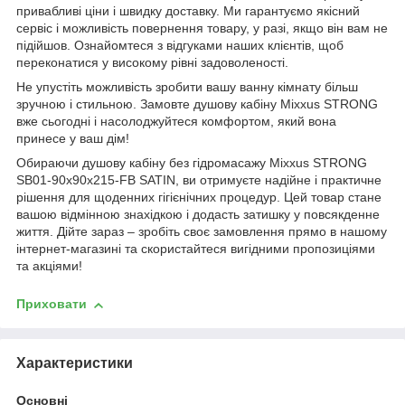
привабливі ціни і швидку доставку. Ми гарантуємо якісний
сервіс і можливість повернення товару, у разі, якщо він вам не
підійшов. Ознайомтеся з відгуками наших клієнтів, щоб
переконатися у високому рівні задоволеності.
Не упустіть можливість зробити вашу ванну кімнату більш
зручною і стильною. Замовте душову кабіну Mixxus STRONG
вже сьогодні і насолоджуйтеся комфортом, який вона
принесе у ваш дім!
Обираючи душову кабіну без гідромасажу Mixxus STRONG
SB01-90x90x215-FB SATIN, ви отримуєте надійне і практичне
рішення для щоденних гігієнічних процедур. Цей товар стане
вашою відмінною знахідкою і додасть затишку у повсякденне
життя. Дійте зараз – зробіть своє замовлення прямо в нашому
інтернет-магазині та скористайтеся вигідними пропозиціями
та акціями!
Приховати
Характеристики
Основні