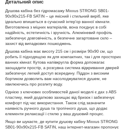
Детальний опис
Душова кабіна без гідромасажу Mixxus STRONG SB01-
90x90x215-FB SATIN – це якісний і стильний виріб, яке
ідеально впишеться в сучасний інтер'єр ванної кімнати.
Виготовлена з міцних матеріалів, вона поєднує в собі
надійність, естетичність і зручність. Алюміневий профіль
забезпечує довговічність, а безпечне загартоване скло –
захист від випадкових пошкоджень.
Душова кабіна має висоту 215 см і розміри 90x90 см, що
робить її підходящою як для компактних, так і для просторих
ванних кімнат. Кутова напівкругла форма допомагає
заощадити простір, а розсувна система відкривання дверей
забезпечує легкий доступ всередину. Піддон з високим
бортиком дозволить вам насолоджуватися душем, не
хвилюючись про розлиту воду.
Однією з ключових особливостей даної моделі є дах з ABS
пластику, який додатково захищає від бризок і забезпечує
комфорт під час використання. Також слід зазначити
наявність ручного душа та тропічного душа, що додає
елементи релаксації і стилю у ваш душовий процес.
Якщо ви шукаєте, де купити душову кабіну Mixxus STRONG
SB01-90x90x215-FB SATIN, наш інтернет-магазин пропонує