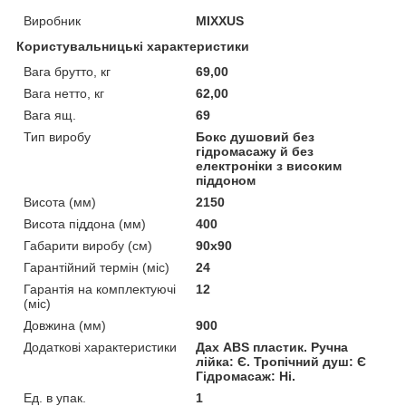
Виробник
MIXXUS
Користувальницькі характеристики
Вага брутто, кг
69,00
Вага нетто, кг
62,00
Вага ящ.
69
Тип виробу
Бокс душовий без
гідромасажу й без
електроніки з високим
піддоном
Висота (мм)
2150
Висота піддона (мм)
400
Габарити виробу (см)
90x90
Гарантійний термін (міс)
24
Гарантія на комплектуючі
12
(міс)
Довжина (мм)
900
Додаткові характеристики
Дах ABS пластик. Ручна
лійка: Є. Тропічний душ: Є
Гідромасаж: Ні.
Ед. в упак.
1