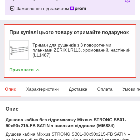
Замовлення під захистом
При купівлі цього товару отримайте подарунок
Тримач для рушників з 3 поворотними
планками ZERIX LR113, хромований, настінний
(LL1487)
Приховати
Опис
Характеристики
Доставка
Оплата
Умови п
Опис
Душова кабіна без гідромасажу Mixxus STRONG SB01-
90x90x215-FB SATIN з високим піддоном (MI6884)
Душова кабіна Mixxus STRONG SB01-90x90x215-FB SATIN –
це ідеальний вибір для тих, хто цінує комфорт і практичність.