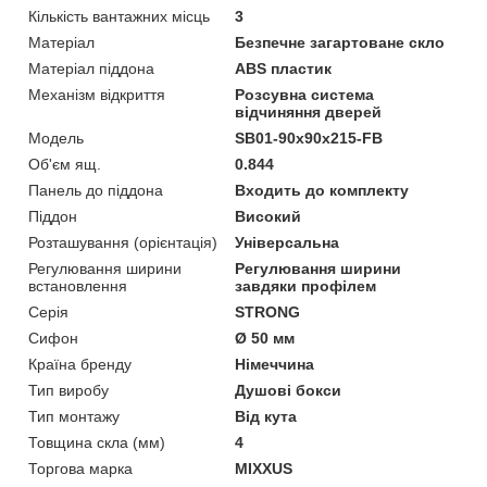
Кількість вантажних місць
3
Матеріал
Безпечне загартоване скло
Матеріал піддона
ABS пластик
Механізм відкриття
Розсувна система
відчиняння дверей
Мoдель
SB01-90x90x215-FB
Об'єм ящ.
0.844
Панель до піддона
Входить до комплекту
Піддон
Високий
Розташування (орієнтація)
Універсальна
Регулювання ширини
Регулювання ширини
встановлення
завдяки профілем
Серія
STRONG
Сифон
Ø 50 мм
Країна бренду
Німеччина
Тип виробу
Душові бокси
Тип монтажу
Від кута
Товщина скла (мм)
4
Торгова марка
MIXXUS