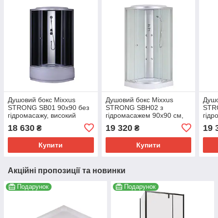
Душовий бокс Mixxus
Душовий бокс Mixxus
Душо
STRONG SB01 90x90 без
STRONG SBH02 з
STR
гідромасажу, високий
гідромасажем 90x90 см,
гідр
піддон 40 см (MI6885)
низький піддон (MI6890)
низь
18 630
19 320
19 
₴
₴
душ 
Купити
Купити
Акційні пропозиції та новинки
Подарунок
Подарунок