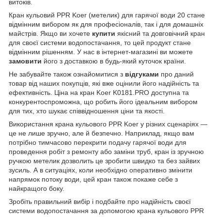
витоків.
Кран кульовий PPR Koer (метелик) для гарячої води 20 стане
відмінним вибором як для професіоналів, так і для домашніх
майстрів. Якщо ви хочете
купити
якісний та довговічний кран
для своєї системи водопостачання, то цей продукт стане
відмінним рішенням. У нас в інтернет-магазині ви можете
замовити
його з доставкою в будь-який куточок країни.
Не забувайте також ознайомитися з
відгуками
про даний
товар від наших покупців, які вже оцінили його надійність та
ефективність. Ціна на кран Koer K0181.PRO доступна та
конкурентоспроможна, що робить його ідеальним вибором
для тих, хто шукає співвідношення ціни та якості.
Використання крана кульового PPR Koer у різних сценаріях —
це не лише зручно, але й безпечно. Наприклад, якщо вам
потрібно тимчасово перекрити подачу гарячої води для
проведення робіт з ремонту або заміни труб, кран із зручною
ручкою метелик дозволить це зробити швидко та без зайвих
зусиль. А в ситуаціях, коли необхідно оперативно змінити
напрямок потоку води, цей кран також покаже себе з
найкращого боку.
Зробіть правильний вибір і подбайте про надійність своєї
системи водопостачання за допомогою крана кульового PPR