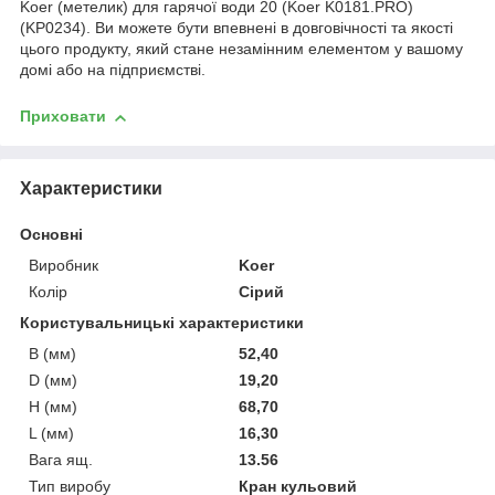
Koer (метелик) для гарячої води 20 (Koer K0181.PRO)
(KP0234). Ви можете бути впевнені в довговічності та якості
цього продукту, який стане незамінним елементом у вашому
домі або на підприємстві.
Приховати
Характеристики
Основні
Виробник
Koer
Колір
Сірий
Користувальницькі характеристики
B (мм)
52,40
D (мм)
19,20
H (мм)
68,70
L (мм)
16,30
Вага ящ.
13.56
Тип виробу
Кран кульовий