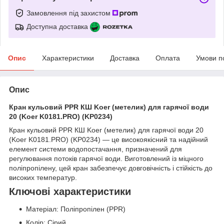
Замовлення під захистом
Доступна доставка
Опис
Характеристики
Доставка
Оплата
Умови п
Опис
Кран кульовий PPR КШ Koer (метелик) для гарячої води
20 (Koer K0181.PRO) (KP0234)
Кран кульовий PPR КШ Koer (метелик) для гарячої води 20
(Koer K0181.PRO) (KP0234) — це високоякісний та надійний
елемент системи водопостачання, призначений для
регулювання потоків гарячої води. Виготовлений із міцного
поліпропілену, цей кран забезпечує довговічність і стійкість до
високих температур.
Ключові характеристики
Матеріал: Поліпропілен (PPR)
Колір: Сірий