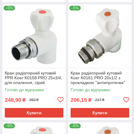
–5%
–5%
Кран радіаторний кутовий
Кран радіаторний кутовий
PPR Koer K0158.PRO 25x3/4,
Koer K0161.PRO 20x1/2 з
для опалення, сірий
прокладкою "антипротечка"
(KP0202)
PPR (KP0207)
Готово до відправки
Готово до відправки
248,90
206,15
₴
₴
262 ₴
217 ₴
Купити
Купити
–5%
–5%