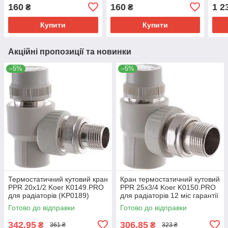
(KP0228)
(KP0235)
сіри
160
160
1 2
₴
₴
Купити
Купити
Акційні пропозиції та новинки
–5%
–5%
Термостатичний кутовий кран
Кран термостатичний кутовий
PPR 20x1/2 Koer K0149.PRO
PPR 25x3/4 Koer K0150.PRO
для радіаторів (KP0189)
для радіаторів 12 міс гарантії
(KP0190)
Готово до відправки
Готово до відправки
342,95
306,85
₴
₴
361 ₴
323 ₴