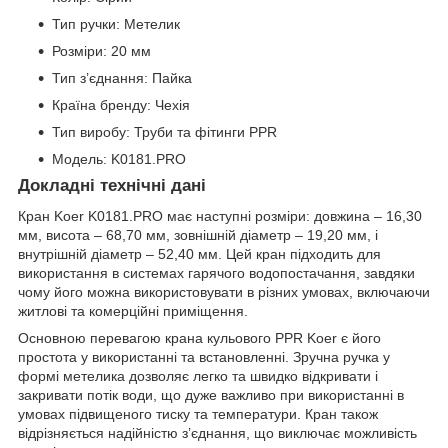
Тип ручки: Метелик
Розміри: 20 мм
Тип з’єднання: Пайка
Країна бренду: Чехія
Тип виробу: Труби та фітинги PPR
Модель: K0181.PRO
Докладні технічні дані
Кран Koer K0181.PRO має наступні розміри: довжина – 16,30
мм, висота – 68,70 мм, зовнішній діаметр – 19,20 мм, і
внутрішній діаметр – 52,40 мм. Цей кран підходить для
використання в системах гарячого водопостачання, завдяки
чому його можна використовувати в різних умовах, включаючи
житлові та комерційні приміщення.
Основною перевагою крана кульового PPR Koer є його
простота у використанні та встановленні. Зручна ручка у
формі метелика дозволяє легко та швидко відкривати і
закривати потік води, що дуже важливо при використанні в
умовах підвищеного тиску та температури. Кран також
відрізняється надійністю з’єднання, що виключає можливість