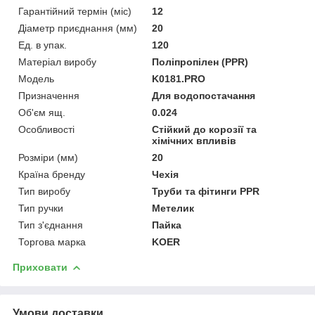
Гарантійний термін (міс)
12
Діаметр приєднання (мм)
20
Ед. в упак.
120
Матеріал виробу
Поліпропілен (PPR)
Мoдель
K0181.PRO
Призначення
Для водопостачання
Об'єм ящ.
0.024
Особливості
Стійкий до корозії та
хімічних впливів
Розміри (мм)
20
Країна бренду
Чехія
Тип виробу
Труби та фітинги PPR
Тип ручки
Метелик
Тип з'єднання
Пайка
Торгова марка
KOER
Приховати
Умови доставки