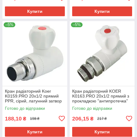
Купити
Купити
–5%
–5%
Кран радіаторний Koer
Кран радіаторний KOER
K0159.PRO 20x1/2 прямий
K0163.PRO 20x1/2 прямий з
PPR, сірий, латунний затвор
прокладкою "антипротечка"
(KP0204)
для опалення (KP0210)
Готово до відправки
Готово до відправки
188,10
206,15
₴
₴
198 ₴
217 ₴
Купити
Купити