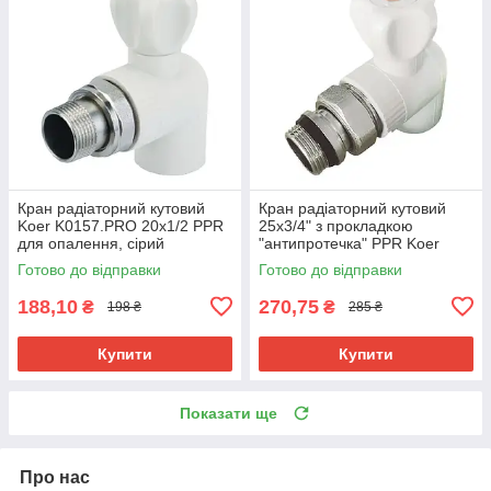
Кран радіаторний кутовий
Кран радіаторний кутовий
Koer K0157.PRO 20x1/2 PPR
25x3/4" з прокладкою
для опалення, сірий
"антипротечка" PPR Koer
(KP0201)
K0162.PRO (KP0208)
Готово до відправки
Готово до відправки
188,10
270,75
₴
₴
198 ₴
285 ₴
Купити
Купити
Показати ще
Про нас