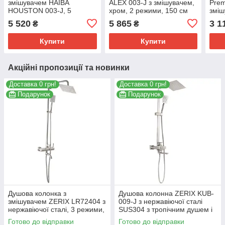
змішувачем HAIBA
ALEX 003-J з змішувачем,
Prem
HOUSTON 003-J, 5
хром, 2 режими, 150 см
зміш
режимів, хром, 150 см
шланг (HB9566)
режи
5 520
5 865
3 1
₴
₴
шланг (HB0229)
(MI6
Купити
Купити
Акційні пропозиції та новинки
Доставка 0 грн!
Доставка 0 грн!
Подарунок
Подарунок
Душова колонка з
Душова колонна ZERIX KUB-
змішувачем ZERIX LR72404 з
009-J з нержавіючої сталі
нержавіючої сталі, 3 режими,
SUS304 з тропічним душем і
140 см (LL1472)
шлангом 150 см (ZX3166)
Готово до відправки
Готово до відправки