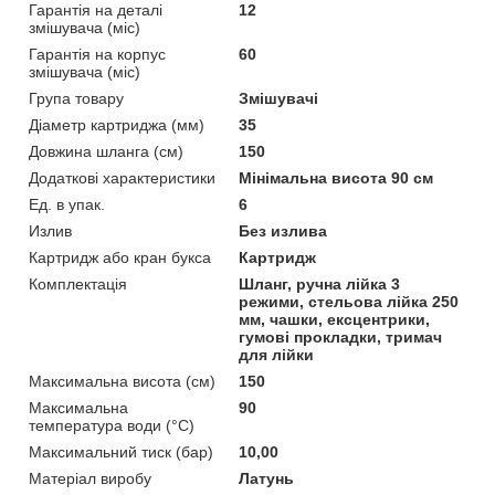
Гарантія на деталі
12
змішувача (міс)
Гарантія на корпус
60
змішувача (міс)
Група товару
Змішувачі
Діаметр картриджа (мм)
35
Довжина шланга (см)
150
Додаткові характеристики
Мінімальна висота 90 см
Ед. в упак.
6
Излив
Без излива
Картридж або кран букса
Картридж
Комплектація
Шланг, ручна лійка 3
режими, стельова лійка 250
мм, чашки, ексцентрики,
гумові прокладки, тримач
для лійки
Максимальна висота (см)
150
Максимальна
90
температура води (°C)
Максимальний тиск (бар)
10,00
Матеріал виробу
Латунь