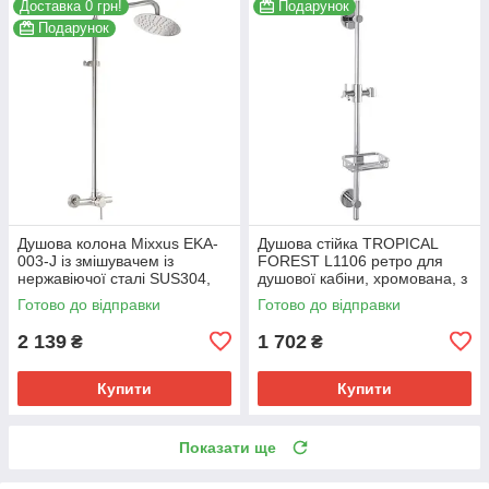
Доставка 0 грн!
Подарунок
Подарунок
Душова колона Mixxus EKA-
Душова стійка TROPICAL
003-J із змішувачем із
FOREST L1106 ретро для
нержавіючої сталі SUS304,
душової кабіни, хромована, з
тропічний душ (MI2823)
кріпленням. (TF0009)
Готово до відправки
Готово до відправки
2 139
1 702
₴
₴
Купити
Купити
Показати ще