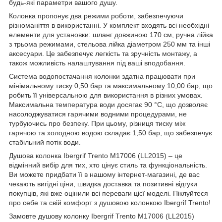
будь-які параметри вашого душу.
Колонка пропонує два режими роботи, забезпечуючи
різноманіття в використанні. У комплект входять всі необхідні
елементи для установки: шланг довжиною 170 см, ручна лійка
з трьома режимами, стельова лійка діаметром 250 мм та інші
аксесуари. Це забезпечує легкість та зручність монтажу, а
також можливість налаштування під ваші вподобання.
Система водопостачання колонки здатна працювати при
мінімальному тиску 0,50 бар та максимальному 10,00 бар, що
робить її універсальною для використання в різних умовах.
Максимальна температура води досягає 90 °C, що дозволяє
насолоджуватися гарячими водними процедурами, не
турбуючись про безпеку. При цьому, різниця тиску між
гарячою та холодною водою складає 1,50 бар, що забезпечує
стабільний потік води.
Душова колонка Ibergrif Trento M17006 (LL2015) – це
відмінний вибір для тих, хто цінує стиль та функціональність.
Ви можете придбати її в нашому інтернет-магазині, де вас
чекають вигідні ціни, швидка доставка та позитивні відгуки
покупців, які вже оцінили всі переваги цієї моделі. Піклуйтеся
про себе та свій комфорт з душовою колонкою Ibergrif Trento!
Замовте душову колонку Ibergrif Trento M17006 (LL2015)