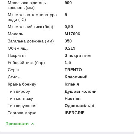
Міжосьова відстань
900
кріплень (мм)
Мінімальна температура
5
води (°C)
Мінімальний тиск (бар)
0,50
Мoдель
M17006
Загальна довжина (мм)
350
Об'єм ящ.
0.219
Покриття
З покриттям
Робочий тиск (бар)
1-5
Серія
TRENTO
Стиль
Класичний
Країна бренду
Іспанія
Тип виробу
Душові колони
Тип монтажу
Настінні
Тип керування
Одноважільні
Торгова марка
IBERGRIF
Приховати