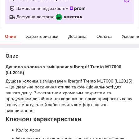
Замовлення під захистом
Доступна доставка
Опис
Характеристики
Доставка
Оплата
Умови п
Опис
Душова колонка з змішувачем Ibergrif Trento M17006
(LL2015)
Душова колонка з змішувачем Ibergrif Trento M17006 (LL2015)
– це ідеальне поєднання стилю та функціональності для
вашого душу. З елегантним хромовим покриттям та
продуманим дизайном, ця колонка не тільки прикрасить вашу
ванну кімнату, але й забезпечить комфорт під час
використання.
Ключові характеристики
Колір: Хром
Максимальна різниця тиску гарячої та холодної води: