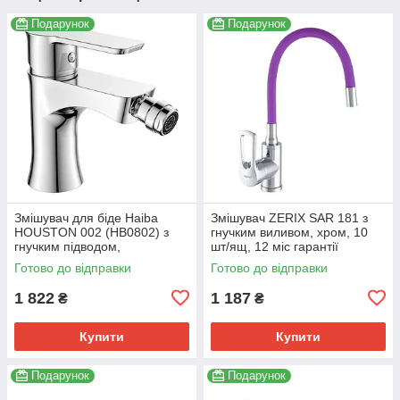
Подарунок
Подарунок
Змішувач для біде Haiba
Змішувач ZERIX SAR 181 з
HOUSTON 002 (HB0802) з
гнучким виливом, хром, 10
гнучким підводом,
шт/ящ, 12 міс гарантії
хромований (HB0802)
(ZX2673)
Готово до відправки
Готово до відправки
1 822
1 187
₴
₴
Купити
Купити
Подарунок
Подарунок