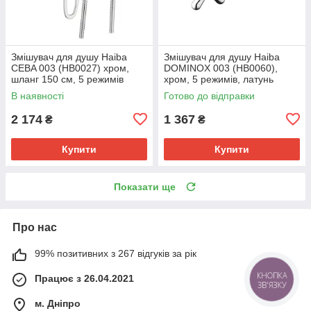
Змішувач для душу Haiba
Змішувач для душу Haiba
CEBA 003 (HB0027) хром,
DOMINOX 003 (HB0060),
шланг 150 см, 5 режимів
хром, 5 режимів, латунь
лійки (HB0027)
(HB0060)
В наявності
Готово до відправки
2 174
1 367
₴
₴
Купити
Купити
Показати ще
Про нас
99% позитивних з 267 відгуків за рік
Працює з 26.04.2021
КНОПКА
ЗВ'ЯЗКУ
м. Дніпро