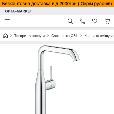
Безкоштовна доставка від 2000грн ( Окрім рулонів)
OPTA–MARKET
Товари та послуги
Сантехніка O&L
Крани та змішува