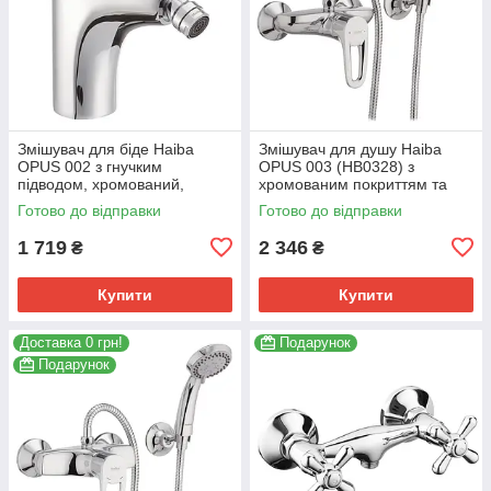
Змішувач для біде Haiba
Змішувач для душу Haiba
OPUS 002 з гнучким
OPUS 003 (HB0328) з
підводом, хромований,
хромованим покриттям та
латунь (HB0327)
шлангом 150 см (HB0328)
Готово до відправки
Готово до відправки
1 719
2 346
₴
₴
Купити
Купити
Доставка 0 грн!
Подарунок
Подарунок