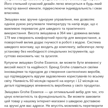
Його стильний сучасний дизайн легко вписується в будь-який
інтер'єр ванної кімнати, підкреслюючи індивідуальність і смак
власника.
Змішувач має зручне одноруке управління, яке дозволяє
однією рукою регулювати температуру та напір води, що є
важливою перевагою для швидкого та практичного
використання. Висота змішувача в 364 мм і довжина вилива
179 мм створюють комфортний простір для використання, а
поворотний вилив додає гнучкості в роботі з водою. Система
швидкого монтажу, що входить до комплекту, забезпечує легку
установку без необхідності спеціальних інструментів, що
суттєво економить час та зусилля.
Купуючи змішувач Grohe Essence, ви можете бути впевнені у
високій якості та надійності. Бренд Grohe славиться своїми
інноваціями та підходом до створення сантехнічних виробів,
що підтверджують відгуки задоволених користувачів по всьому
світу. Наявність 60 місяців гарантії на корпус і 12 місяців на
деталі підтверджує впевненість виробника у своїх продуктах.
Змішувач Grohe Essence — це оптимальний вибір для тих, хто
цінує елегантність та функціональність. Ви можете замовити
цей товар у нашому інтернет-магазині з швидкою доставкою
на зручні для вас адреси. Не впустіть можливість перетворити