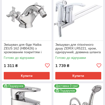
Змішувач для біде Haiba
Змішувач для гігієнічного
ZEUS 162 (HB0426) з
душу ZERIX LR5221, хром,
хромованим покриттям і
одноручний, довжина шланга
гнучким підводом. (HB0426)
120 см (ZX3048)
Готово до відправки
Готово до відправки
1 311
1 739
₴
₴
Купити
Купити
Подарунок
Доставка 0 грн!
Подарунок