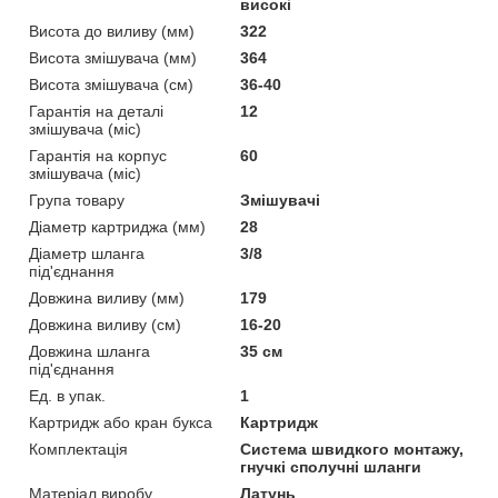
високі
Висота до виливу (мм)
322
Висота змішувача (мм)
364
Висота змішувача (см)
36-40
Гарантія на деталі
12
змішувача (міс)
Гарантія на корпус
60
змішувача (міс)
Група товару
Змішувачі
Діаметр картриджа (мм)
28
Діаметр шланга
3/8
під'єднання
Довжина виливу (мм)
179
Довжина виливу (см)
16-20
Довжина шланга
35 см
під'єднання
Ед. в упак.
1
Картридж або кран букса
Картридж
Комплектація
Система швидкого монтажу,
гнучкі сполучні шланги
Матеріал виробу
Латунь