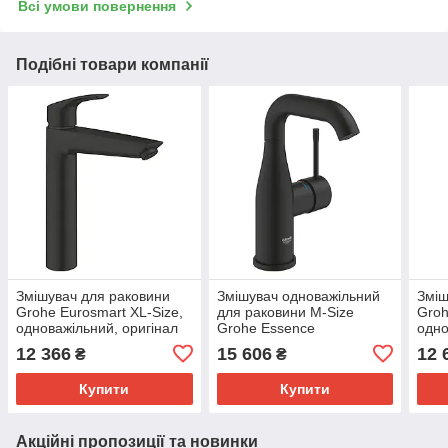
Всі умови повернення
Подібні товари компанії
Змішувач для раковини
Змішувач одноважільний
Зміш
Grohe Eurosmart XL-Size,
для раковини M-Size
Groh
одноважільний, оригінал
Grohe Essence
одно
Німеччина (239712433)
(24176KF1)
хром
12 366
15 606
12 
₴
₴
(234
Купити
Купити
Акційні пропозиції та новинки