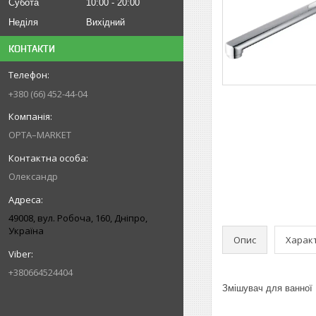
Субота
10:00
20:00
Неділя
Вихідний
КОНТАКТИ
+380 (66) 452-44-04
OPTA–MARKET
Олександр
49008, вул. Робоча, 160, Дніпро,
Україна
Опис
Харак
+380664524404
Змішувач для ванної M