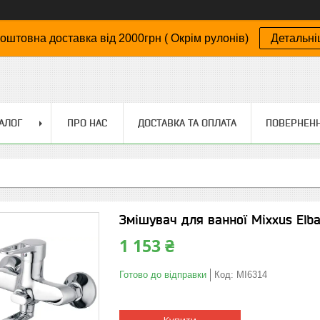
оштовна доставка від 2000грн ( Окрім рулонів)
Детальн
АЛОГ
ПРО НАС
ДОСТАВКА ТА ОПЛАТА
ПОВЕРНЕНН
Змішувач для ванної Mixxus Elba
1 153 ₴
Готово до відправки
Код:
MI6314