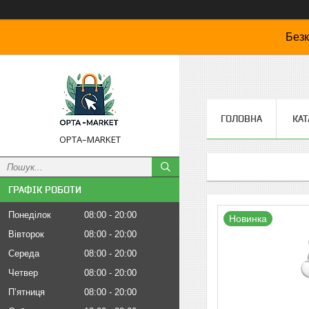
Безк
ГОЛОВНА
КАТ
OPTA–MARKET
ГРАФІК РОБОТИ
Понеділок
08:00
20:00
Новинка
Вівторок
08:00
20:00
Середа
08:00
20:00
Четвер
08:00
20:00
Пʼятниця
08:00
20:00