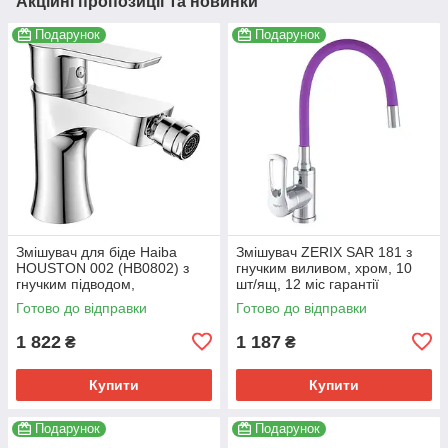
Акційні пропозиції та новинки
Подарунок
Подарунок
Змішувач для біде Haiba
Змішувач ZERIX SAR 181 з
HOUSTON 002 (HB0802) з
гнучким виливом, хром, 10
гнучким підводом,
шт/ящ, 12 міс гарантії
хромований (HB0802)
(ZX2673)
Готово до відправки
Готово до відправки
1 822
1 187
₴
₴
Купити
Купити
Подарунок
Подарунок