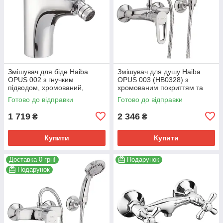
Змішувач для біде Haiba
Змішувач для душу Haiba
OPUS 002 з гнучким
OPUS 003 (HB0328) з
підводом, хромований,
хромованим покриттям та
латунь (HB0327)
шлангом 150 см (HB0328)
Готово до відправки
Готово до відправки
1 719
2 346
₴
₴
Купити
Купити
Доставка 0 грн!
Подарунок
Подарунок