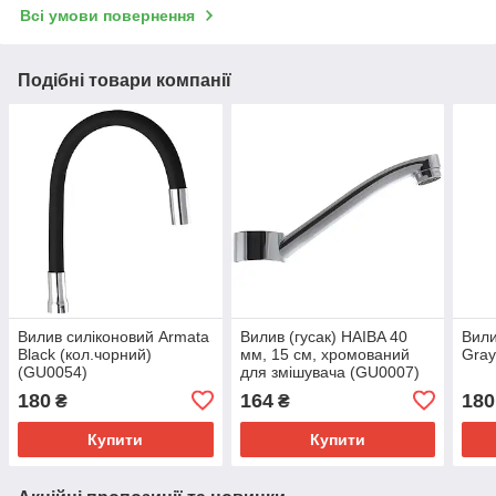
Всі умови повернення
Подібні товари компанії
Вилив силіконовий Armata
Вилив (гусак) HAIBA 40
Вили
Black (кол.чорний)
мм, 15 см, хромований
Gray
(GU0054)
для змішувача (GU0007)
180
164
180
₴
₴
Купити
Купити