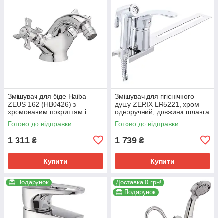
Змішувач для біде Haiba
Змішувач для гігієнічного
ZEUS 162 (HB0426) з
душу ZERIX LR5221, хром,
хромованим покриттям і
одноручний, довжина шланга
гнучким підводом. (HB0426)
120 см (ZX3048)
Готово до відправки
Готово до відправки
1 311
1 739
₴
₴
Купити
Купити
Подарунок
Доставка 0 грн!
Подарунок