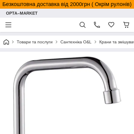
Безкоштовна доставка від 2000грн ( Окрім рулонів)
OPTA–MARKET
Товари та послуги
Сантехніка O&L
Крани та змішува